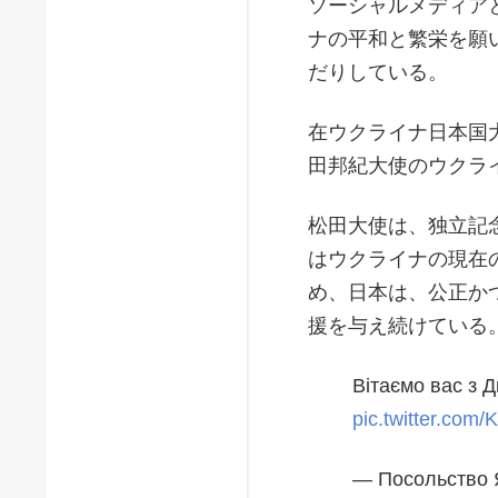
ソーシャルメディア
ナの平和と繁栄を願
だりしている。
在ウクライナ日本国
田邦紀大使のウクラ
松田大使は、独立記
はウクライナの現在
め、日本は、公正か
援を与え続けている
Вітаємо вас з 
pic.twitter.co
— Посольство 