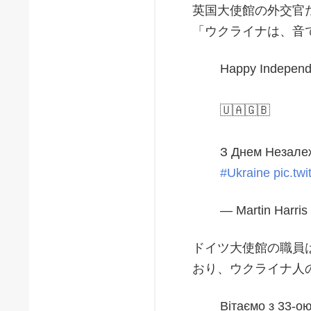
英国大使館の外交官
「ウクライナは、音
Happy Independ
🇺🇦🇬🇧
З Днем Незалеж
#Ukraine
pic.tw
— Martin Harri
ドイツ大使館の職員
おり、ウクライナ人
Вітаємо з 33-о