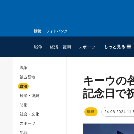
購読
フォトバンク
もっと見る ☰
戦争
経済・復興
スポーツ
戦争
キーウの
被占領地
全てのトピック
政治
戦争
記念日で
経済・復興
被占領地
防衛
政治
動画
24.08.2024 11:
社会・文化
経済・復興
スポーツ
防衛
犯罪