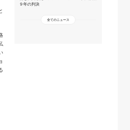
９年の判決
と
全てのニュース
略
私
い
ョ
る