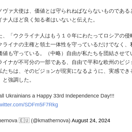
ノヴァ大使は、価値とは守られねばならないものである
イナ人ほど良く知る者はいないと伝えた。
た、「ウクライナ人はもう１０年にわたってロシアの侵
クライナの主権と領土一体性を守っているだけでなく、
価値も守っている。（中略）自由が私たちを団結させて
ライナが不可分の一部である、自由で平和な欧州のビジ
私たちは、そのビジョンが現実になるように、実感でき
」と強調した。
 all Ukrainians a Happy 33rd Independence Day!!!
twitter.com/SDFm5F7Rkg
hernova 🇪🇺 (@kmathernova)
August 24, 2024