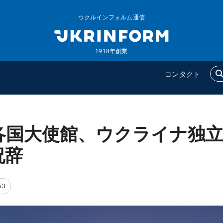
ウクルインフォルム通信
1918年創業
コンタクト
各国大使館、ウクライナ独
ウクルインフォルム
追加
ウクルインフォルムについ
特集
祝辞
て
インタビュー
コンタクト
写真
53
動画