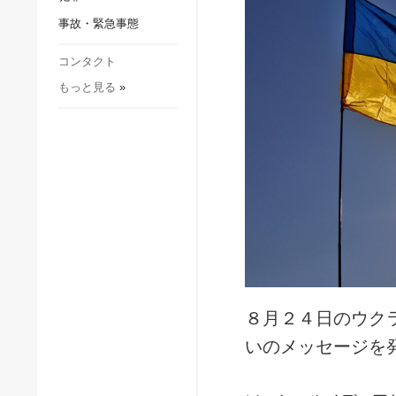
社会・文化
事故・緊急事態
スポーツ
犯罪
コンタクト
もっと見る
»
事故・緊急事態
８月２４日のウク
いのメッセージを