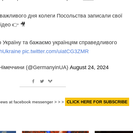
 важливого дня колеги Посольства записали свої
ідео 👉 🎥
 Україну та бажаємо українцям справедливого
hUkraine
pic.twitter.com/uiatCG3ZMR
Німеччини (@GermanyinUA)
August 24, 2024
r news at facebook messenger > > >
CLICK HERE FOR SUBSCRIBE