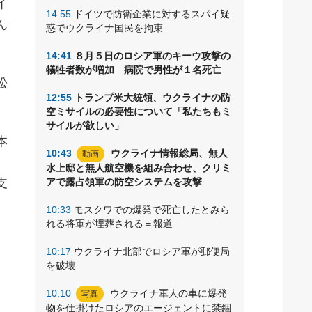
イ
14:55
ドイツで防衛企業に対するスパイ疑
ん
惑でウクライナ国民を拘束
14:41
８月５日のロシア軍のキーウ攻撃の
犠牲者数が増加 病院で男性が１名死亡
松
12:55
トランプ米大統領、ウクライナの防
空ミサイルの必要性について「私たちもミ
サイルが欲しい」
本
10:43
ウクライナ情報総局、無人
動画
水上邸と無人航空機を組み合わせ、クリミ
支
アで露占領軍の防空システムを攻撃
10:33
モスクワでの爆発で死亡したとみら
れる将軍が埋葬される＝報道
10:17
ウクライナ北部でロシア軍が郵便局
を破壊
10:10
ウクライナ軍人の車に爆発
写真
物を仕掛けたロシアのエージェントに禁錮