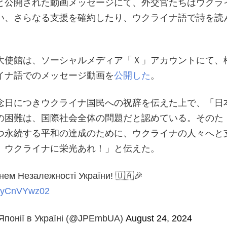
と公開された動画メッセージにて、外交官たちはウクラ
い、さらなる支援を確約したり、ウクライナ語で詩を読
大使館は、ソーシャルメディア「Ｘ」アカウントにて、
イナ語でのメッセージ動画を
公開した
。
念日につきウクライナ国民への祝辞を伝えた上で、「日
の困難は、国際社会全体の問題だと認めている。そのた
つ永続する平和の達成のために、ウクライナの人々へと
。ウクライナに栄光あれ！」と伝えた。
Днем Незалежності України! 🇺🇦🎉
m/KyCnVYwz02
Японії в Україні (@JPEmbUA)
August 24, 2024