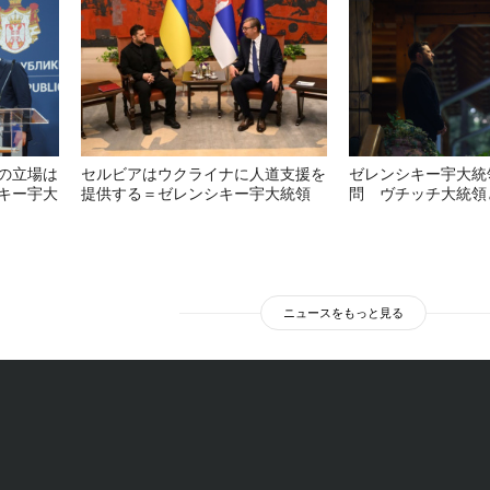
の立場は
セルビアはウクライナに人道支援を
ゼレンシキー宇大統
キー宇大
提供する＝ゼレンシキー宇大統領
問 ヴチッチ大統領
ニュースをもっと見る