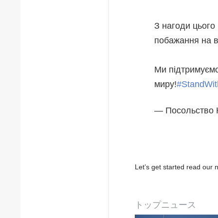
З нагоди цього
побажання на в
Ми підтримуємо
миру!
#StandWit
— Посольство 
Let’s get started read ou
トップニュース