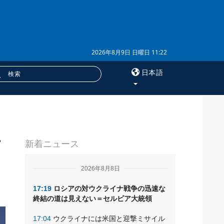
2026年8月9日 日曜日 11:22
日本語
×
立
サービス
新着ニュース
購読
フォトバンク
2026年8月8日
17:19
ロシアの対ウクライナ戦争の迅速な
終結の道は見えない＝セルビア大統領
17:04
ウクライナには米国と迎撃ミサイル