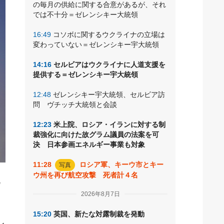
の毎月の供給に関する合意があるが、それ
では不十分＝ゼレンシキー大統領
16:49
コソボに関するウクライナの立場は
変わっていない＝ゼレンシキー宇大統領
14:16
セルビアはウクライナに人道支援を
提供する＝ゼレンシキー宇大統領
12:48
ゼレンシキー宇大統領、セルビア訪
問 ヴチッチ大統領と会談
12:23
米上院、ロシア・イランに対する制
裁強化に向けた故グラム議員の法案を可
決 日本参画エネルギー事業も対象
11:28
ロシア軍、キーウ市とキー
写真
ウ州を再び航空攻撃 死者計４名
祝
2026年8月7日
15:20
英国、新たな対露制裁を発動