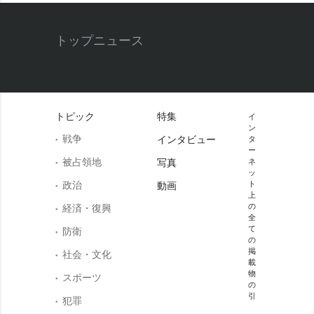
トップニュース
トピック
特集
イ
ン
戦争
インタビュー
タ
ー
被占領地
写真
ネ
ッ
政治
ト
動画
上
の
経済・復興
全
て
防衛
の
掲
社会・文化
載
物
スポーツ
の
引
犯罪