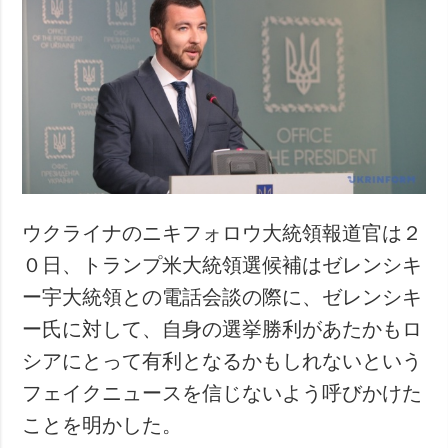
犯罪
事故・緊急事態
追加
サービス
特集
購読
インタビュー
フォトバンク
写真
動画
ウクライナのニキフォロウ大統領報道官は２
０日、トランプ米大統領選候補はゼレンシキ
ー宇大統領との電話会談の際に、ゼレンシキ
ー氏に対して、自身の選挙勝利があたかもロ
シアにとって有利となるかもしれないという
フェイクニュースを信じないよう呼びかけた
ことを明かした。