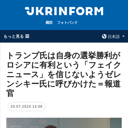
購読
フォトバンク
もっと見る ☰
日本語
×
トランプ氏は自身の選挙勝利が
ロシアに有利という「フェイク
全てのトピック
ウクルインフォ
ルム
ニュース」を信じないようゼレ
戦争
ウクルインフォル
ンシキー氏に呼びかけた＝報道
被占領地
ムについて
官
政治
コンタクト
経済・復興
20.07.2024 14:08
防衛
社会・文化
スポーツ