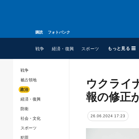
購読
フォトバンク
もっと見る ☰
戦争
経済・復興
スポーツ
戦争
ウクライ
被占領地
全てのトピック
政治
戦争
報の修正
経済・復興
被占領地
防衛
政治
26.06.2024 17:23
社会・文化
経済・復興
スポーツ
防衛
犯罪