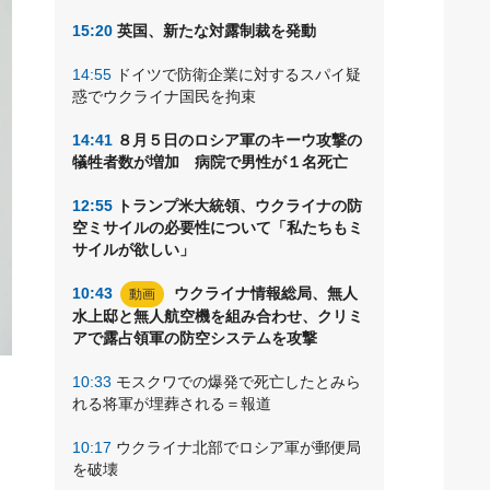
15:20
英国、新たな対露制裁を発動
14:55
ドイツで防衛企業に対するスパイ疑
惑でウクライナ国民を拘束
14:41
８月５日のロシア軍のキーウ攻撃の
犠牲者数が増加 病院で男性が１名死亡
12:55
トランプ米大統領、ウクライナの防
空ミサイルの必要性について「私たちもミ
サイルが欲しい」
10:43
ウクライナ情報総局、無人
動画
水上邸と無人航空機を組み合わせ、クリミ
アで露占領軍の防空システムを攻撃
10:33
モスクワでの爆発で死亡したとみら
ラ
れる将軍が埋葬される＝報道
修
10:17
ウクライナ北部でロシア軍が郵便局
を破壊