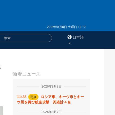
2026年8月8日 土曜日 12:17
日本語
×
情
サービス
新着ニュース
購読
フォトバンク
2026年8月8日
11:28
ロシア軍、キーウ市とキー
写真
ウ州を再び航空攻撃 死者計４名
2026年8月7日