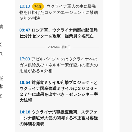
10:10
ウクライナ軍人の車に爆発
写真
物を仕掛けたロシアのエージェントに禁錮
９年の判決
情
09:47
ロシア軍、ウクライナ南部の郵便局
仕分けセンターを攻撃 従業員２名死亡
く
2026年8月6日
れ
17:09
アゼルバイジャンはウクライナへの
ガス供給及びエネルギー安保協力の拡大の
用意がある＝外相
報
16:54
対弾道ミサイル迎撃プロジェクトと
書
ウクライナ国産弾道ミサイルは２０２６～
２７年に成果を出すべき＝ゼレンシキー宇
て
大統領
14:18
ウクライナ汚職捜査機関、ステファ
ニシナ前駐米大使の関与する不正蓄財容疑
の詳細を発表