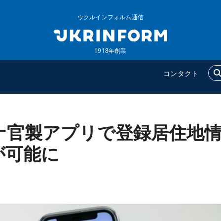
ウクルインフォルム通信
1918年創業
コンタクト
ナ官製アプリで登録居住地
ウクルインフォルム
追加
ウクルインフォルムについ
特集
が可能に
て
インタビュー
コンタクト
写真
動画