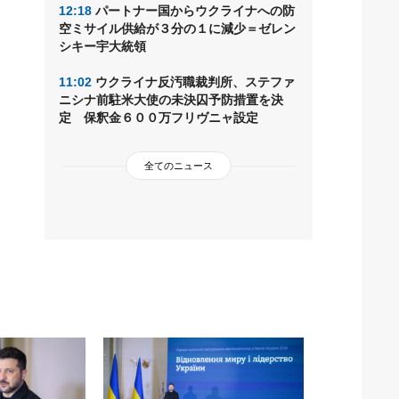
12:18
パートナー国からウクライナへの防
空ミサイル供給が３分の１に減少＝ゼレン
シキー宇大統領
11:02
ウクライナ反汚職裁判所、ステファ
ニシナ前駐米大使の未決囚予防措置を決
定 保釈金６００万フリヴニャ設定
全てのニュース