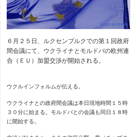
犯罪
事故・緊急事態
追加
サービス
特集
購読
６月２５日、ルクセンブルクでの第１回政府
インタビュー
フォトバンク
間会議にて、ウクライナとモルドバの欧州連
写真
合（ＥＵ）加盟交渉が開始される。
動画
ウクルインフォルムが伝える。
ウクライナとの政府間会議は本日現地時間１５時
３０分に始まる。モルドバとの会議も同日１８時
に開始する。