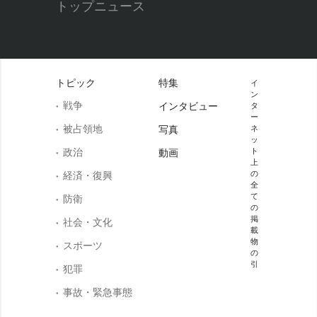
トップニュース
トピック
特集
イ
ン
戦争
インタビュー
タ
ー
被占領地
写真
ネ
ッ
政治
ト
動画
上
の
経済・復興
全
て
防衛
の
掲
社会・文化
載
物
スポーツ
の
引
犯罪
事故・緊急事態