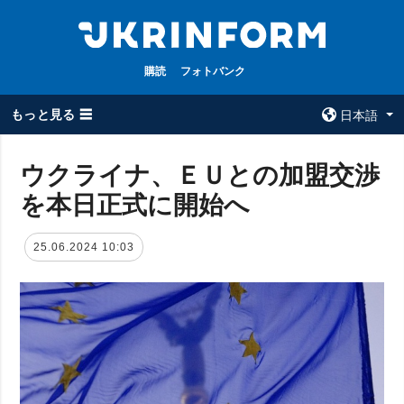
購読
フォトバンク
もっと見る ☰
日本語
×
ウクライナ、ＥＵとの加盟交渉
を本日正式に開始へ
全てのトピック
ウクルインフォ
ルム
戦争
25.06.2024 10:03
ウクルインフォル
被占領地
ムについて
政治
コンタクト
経済・復興
防衛
社会・文化
スポーツ