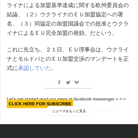
ライナによる加盟基準達成に関する欧州委員会の
結論、（２）ウクライナのＥＵ加盟協定への署
名、（３）同協定の加盟国議会での批准とウクラ
イナによるＥＵ完全加盟の発効、だという。
これに先立ち、２１日、ＥＵ理事会は、ウクライ
ナとモルドバとのＥＵ加盟交渉のマンデートを正
式に
承認していた
。
Let’s get started read our news at facebook messenger > > >
CLICK HERE FOR SUBSCRIBE
ニュースをもっと見る