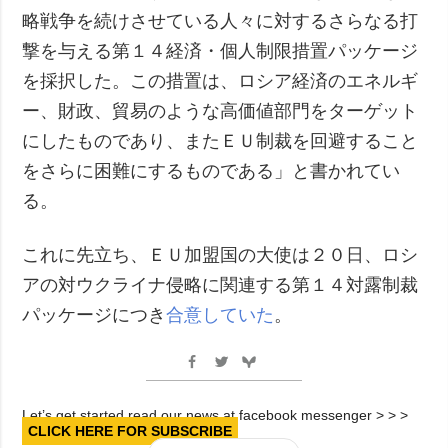
略戦争を続けさせている人々に対するさらなる打
撃を与える第１４経済・個人制限措置パッケージ
を採択した。この措置は、ロシア経済のエネルギ
ー、財政、貿易のような高価値部門をターゲット
にしたものであり、またＥＵ制裁を回避すること
をさらに困難にするものである」と書かれてい
る。
これに先立ち、ＥＵ加盟国の大使は２０日、ロシ
アの対ウクライナ侵略に関連する第１４対露制裁
パッケージにつき
合意していた
。
Let’s get started read our news at facebook messenger > > >
CLICK HERE FOR SUBSCRIBE