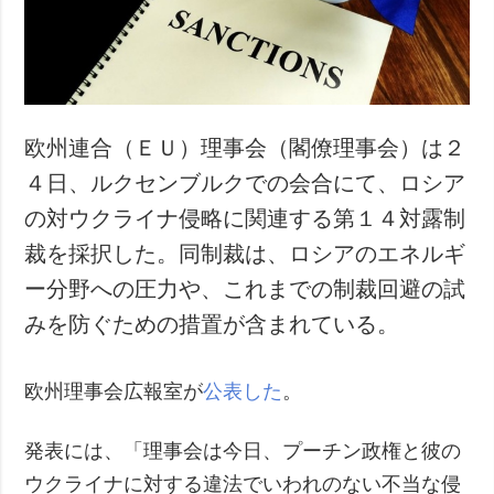
犯罪
事故・緊急事態
追加
サービス
特集
購読
欧州連合（ＥＵ）理事会（閣僚理事会）は２
インタビュー
フォトバンク
４日、ルクセンブルクでの会合にて、ロシア
写真
の対ウクライナ侵略に関連する第１４対露制
動画
裁を採択した。同制裁は、ロシアのエネルギ
ー分野への圧力や、これまでの制裁回避の試
みを防ぐための措置が含まれている。
欧州理事会広報室が
公表した
。
発表には、「理事会は今日、プーチン政権と彼の
ウクライナに対する違法でいわれのない不当な侵