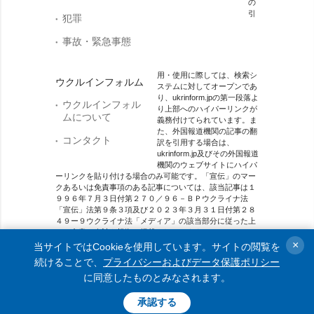
の
引
犯罪
事故・緊急事態
用・使用に際しては、検索シ
ウクルインフォルム
ステムに対してオープンであ
り、ukrinform.jpの第一段落よ
ウクルインフォル
り上部へのハイパーリンクが
ムについて
義務付けてられています。ま
た、外国報道機関の記事の翻
コンタクト
訳を引用する場合は、
ukrinform.jp及びその外国報道
機関のウェブサイトにハイパ
ーリンクを貼り付ける場合のみ可能です。「宣伝」のマー
クあるいは免責事項のある記事については、該当記事は１
９９６年７月３日付第２７０／９６－ＢＰウクライナ法
「宣伝」法第９条３項及び２０２３年３月３１日付第２８
４９ー９ウクライナ法「メディア」の該当部分に従った上
で、合意／会計を根拠に掲載されています。
×
当サイトではCookieを使用しています。サイトの閲覧を
オンラインメディア主体 メディア識別番号：R40-01421.
続けることで、
プライバシーおよびデータ保護ポリシー
に同意したものとみなされます。
© 2015-2026 Ukrinform. All rights reserved.
承認する