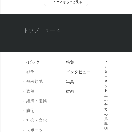
ニュースをもっと見る
トップニュース
トピック
特集
イ
ン
戦争
インタビュー
タ
ー
被占領地
写真
ネ
ッ
政治
ト
動画
上
の
経済・復興
全
て
防衛
の
掲
社会・文化
載
物
スポーツ