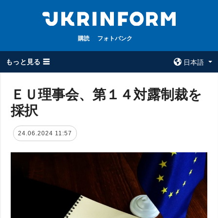
購読
フォトバンク
もっと見る ☰
日本語
×
ＥＵ理事会、第１４対露制裁を
採択
全てのトピック
ウクルインフォ
ルム
戦争
24.06.2024 11:57
ウクルインフォル
被占領地
ムについて
政治
コンタクト
経済・復興
防衛
社会・文化
スポーツ