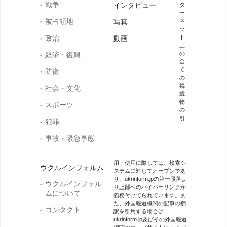
戦争
インタビュー
タ
ー
被占領地
写真
ネ
ッ
政治
ト
動画
上
の
経済・復興
全
て
防衛
の
掲
社会・文化
載
物
スポーツ
の
引
犯罪
事故・緊急事態
用・使用に際しては、検索シ
ウクルインフォルム
ステムに対してオープンであ
り、ukrinform.jpの第一段落よ
ウクルインフォル
り上部へのハイパーリンクが
ムについて
義務付けてられています。ま
た、外国報道機関の記事の翻
コンタクト
訳を引用する場合は、
ukrinform.jp及びその外国報道