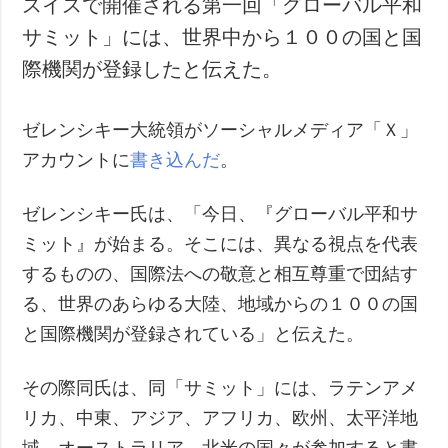
スイスで開催される第一回「グローバル平和
犯罪
サミット」には、世界中から１００の国と国
事故・緊急事態
際機関が登録したと伝えた。
追加
サービス
ゼレンシキー大統領がソーシャルメディア「Ｘ」
特集
購読
アカウントに
書き込んだ
。
インタビュー
フォトバンク
写真
ゼレンシキー氏は、「今日、『グローバル平和サ
動画
ミット』が始まる。そこには、異なる視点を代表
するものの、国際法への敬意と相互尊重で団結す
る、世界のあらゆる大陸、地域からの１００の国
と国際機関が登録されている」と伝えた。
その際同氏は、同「サミット」には、ラテンアメ
リカ、中東、アジア、アフリカ、欧州、太平洋地
域、オーストラリア、北米の国々が参加すると書