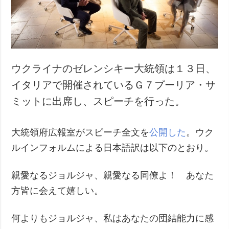
犯罪
事故・緊急事態
追加
サービス
特集
購読
ウクライナのゼレンシキー大統領は１３日、
インタビュー
フォトバンク
イタリアで開催されているＧ７プーリア・サ
写真
ミットに出席し、スピーチを行った。
動画
大統領府広報室がスピーチ全文を
公開した
。ウク
ルインフォルムによる日本語訳は以下のとおり。
親愛なるジョルジャ、親愛なる同僚よ！ あなた
方皆に会えて嬉しい。
何よりもジョルジャ、私はあなたの団結能力に感