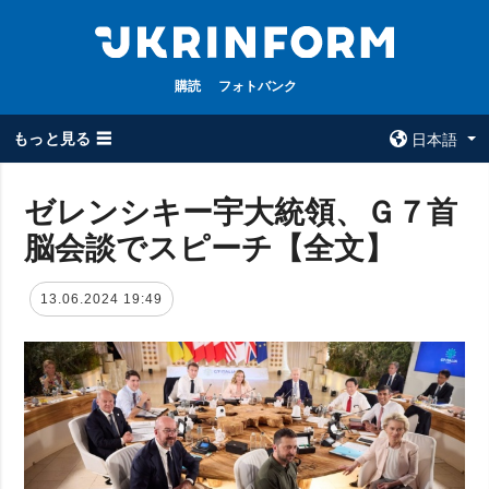
購読
フォトバンク
もっと見る ☰
日本語
×
ゼレンシキー宇大統領、Ｇ７首
脳会談でスピーチ【全文】
全てのトピック
ウクルインフォ
ルム
戦争
13.06.2024 19:49
ウクルインフォル
被占領地
ムについて
政治
コンタクト
経済・復興
防衛
社会・文化
スポーツ