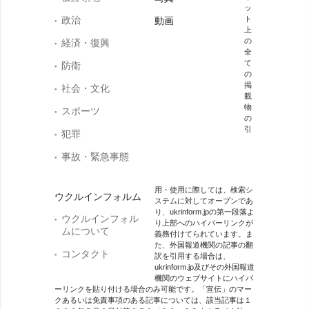
ッ
政治
ト
動画
上
の
経済・復興
全
て
防衛
の
掲
社会・文化
載
物
スポーツ
の
引
犯罪
事故・緊急事態
用・使用に際しては、検索シ
ウクルインフォルム
ステムに対してオープンであ
り、ukrinform.jpの第一段落よ
ウクルインフォル
り上部へのハイパーリンクが
ムについて
義務付けてられています。ま
た、外国報道機関の記事の翻
コンタクト
訳を引用する場合は、
ukrinform.jp及びその外国報道
機関のウェブサイトにハイパ
ーリンクを貼り付ける場合のみ可能です。「宣伝」のマー
クあるいは免責事項のある記事については、該当記事は１