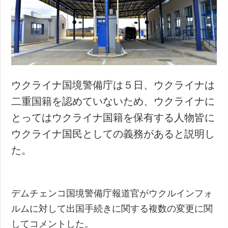
犯罪
事故・緊急事態
追加
サービス
特集
購読
インタビュー
フォトバンク
ウクライナ国境警備庁は５日、ウクライナは
写真
二重国籍を認めていないため、ウクライナに
動画
とってはウクライナ国籍を保有する人物皆に
ウクライナ国民としての義務があると説明し
た。
デムチェンコ国境警備庁報道官がウクルインフォ
ルムに対して出国手続きに関する複数の変更に関
してコメントした。