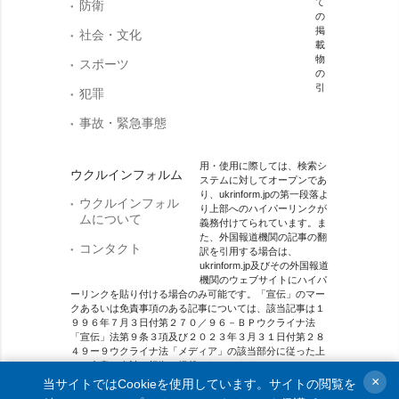
て
防衛
の
掲
社会・文化
載
物
スポーツ
の
引
犯罪
事故・緊急事態
用・使用に際しては、検索シ
ウクルインフォルム
ステムに対してオープンであ
り、ukrinform.jpの第一段落よ
ウクルインフォル
り上部へのハイパーリンクが
ムについて
義務付けてられています。ま
た、外国報道機関の記事の翻
コンタクト
訳を引用する場合は、
ukrinform.jp及びその外国報道
機関のウェブサイトにハイパ
ーリンクを貼り付ける場合のみ可能です。「宣伝」のマー
クあるいは免責事項のある記事については、該当記事は１
９９６年７月３日付第２７０／９６－ＢＰウクライナ法
「宣伝」法第９条３項及び２０２３年３月３１日付第２８
４９ー９ウクライナ法「メディア」の該当部分に従った上
で、合意／会計を根拠に掲載されています。
×
当サイトではCookieを使用しています。サイトの閲覧を
オンラインメディア主体 メディア識別番号：R40-01421.