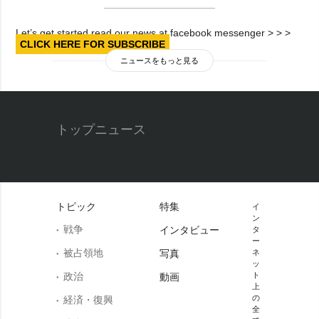
Let’s get started read our news at facebook messenger > > >
CLICK HERE FOR SUBSCRIBE
ニュースをもっと見る
トップニュース
トピック
特集
イ
ン
戦争
インタビュー
タ
ー
被占領地
写真
ネ
ッ
政治
ト
動画
上
の
経済・復興
全