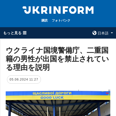
購読
フォトバンク
もっと見る ☰
日本語
×
ウクライナ国境警備庁、二重国
籍の男性が出国を禁止されてい
全てのトピック
ウクルインフォ
ルム
る理由を説明
戦争
ウクルインフォル
被占領地
ムについて
05.06.2024 11:27
政治
コンタクト
経済・復興
防衛
社会・文化
スポーツ