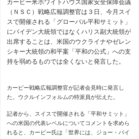
カービー米ホワイトハウス国家安全保障会議
犯罪
（ＮＳＣ）戦略広報調整官は３日、今月スイ
事故・緊急事態
スで開催される「グローバル平和サミット」
にバイデン大統領ではなくハリス副大統領が
追加
サービス
出席することは、米国のウクライナやゼレン
特集
購読
シキー大統領の和平案「平和の公式」への支
インタビュー
フォトバンク
持を弱めるものでは全くないと発言した。
写真
動画
カービー戦略広報調整官が記者会見時に発言し
た。ウクルインフォルムの特派員が伝えた。
記者から、スイスで開催される「平和サミット」
への米国の代表レベルについてコメントを求めら
れると、カービー氏は「世界には、ジョー・バイ