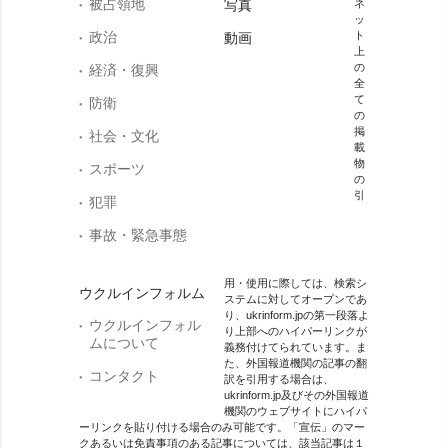
被占領地
写真
ネ
ッ
政治
ト
動画
上
の
経済・復興
全
て
防衛
の
掲
社会・文化
載
物
スポーツ
の
引
犯罪
事故・緊急事態
用・使用に際しては、検索シ
ウクルインフォルム
ステムに対してオープンであ
り、ukrinform.jpの第一段落よ
ウクルインフォル
り上部へのハイパーリンクが
ムについて
義務付けてられています。ま
た、外国報道機関の記事の翻
コンタクト
訳を引用する場合は、
ukrinform.jp及びその外国報道
機関のウェブサイトにハイパ
ーリンクを貼り付ける場合のみ可能です。「宣伝」のマー
クあるいは免責事項のある記事については、該当記事は１