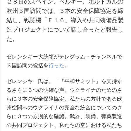
２８日のスペイン、ベルギー、ポルトガルの
犯罪
欧州３国訪問では、３本の安全保障協定を締
事故・緊急事態
結し、戦闘機「Ｆ１６」導入や共同装備品製
造プロジェクトについて話し合ったと報告し
追加
サービス
た。
特集
購読
インタビュー
フォトバンク
ゼレンシキー大統領がテレグラム・チャンネルで
写真
３国訪問の総括を
行った
。
動画
ゼレンシキー氏は、「『平和サミット』を支持す
るさらに３つの明確な声、ウクライナのためのさ
らに３本の安全保障協定、私たちの方針である欧
州空間へのウクライナの完全な統合についてのさ
らに３つの原則的な確認。武器、装備、弾薬製造
の共同プロジェクト、私たちの空における私たち