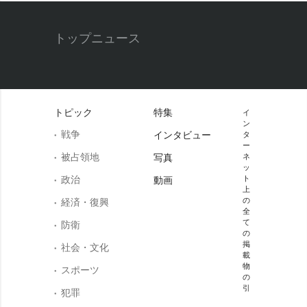
トップニュース
トピック
特集
イ
ン
戦争
インタビュー
タ
ー
被占領地
写真
ネ
ッ
政治
ト
動画
上
の
経済・復興
全
て
防衛
の
掲
社会・文化
載
物
スポーツ
の
引
犯罪