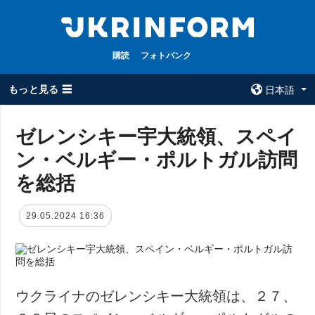
購読
フォトバンク
もっと見る ☰
日本語
×
ゼレンシキー宇大統領、スペイ
ン・ベルギー・ポルトガル訪問
全てのトピック
ウクルインフォ
ルム
を総括
戦争
ウクルインフォル
被占領地
ムについて
29.05.2024 16:36
政治
コンタクト
経済・復興
防衛
社会・文化
ウクライナのゼレンシキー大統領は、２７、
スポーツ