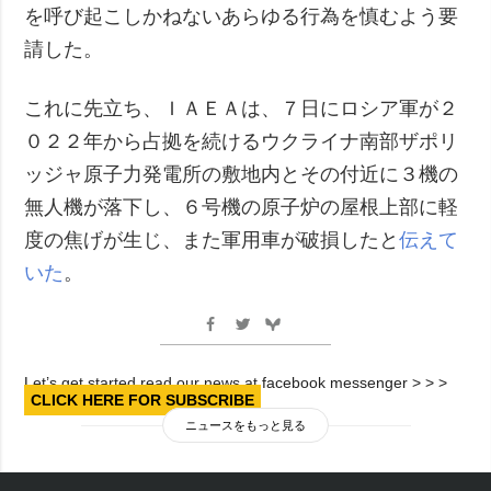
を呼び起こしかねないあらゆる行為を慎むよう要
請した。
これに先立ち、ＩＡＥＡは、７日にロシア軍が２
０２２年から占拠を続けるウクライナ南部ザポリ
ッジャ原子力発電所の敷地内とその付近に３機の
無人機が落下し、６号機の原子炉の屋根上部に軽
度の焦げが生じ、また軍用車が破損したと
伝えて
いた
。
Let’s get started read our news at facebook messenger > > >
CLICK HERE FOR SUBSCRIBE
ニュースをもっと見る