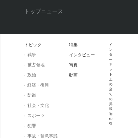
トップニュース
トピック
特集
イ
ン
戦争
インタビュー
タ
ー
被占領地
写真
ネ
ッ
政治
ト
動画
上
の
経済・復興
全
て
防衛
の
掲
社会・文化
載
物
スポーツ
の
引
犯罪
事故・緊急事態