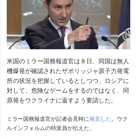
犯罪
事故・緊急事態
追加
サービス
特集
購読
インタビュー
フォトバンク
写真
米国のミラー国務報道官は８日、同国は無人
動画
機爆発が確認されたザポリッジャ原子力発電
所の状況を把握しているとしつつ、ロシアに
対して、危険なゲームをするのではなく、同
原発をウクライナに返すよう要請した。
ミラー国務報道官が記者会見時に
発言した
。ウク
ルインフォルムの特派員が伝えた。