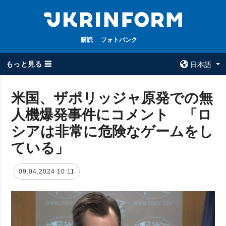
購読
フォトバンク
もっと見る ☰
日本語
×
米国、ザポリッジャ原発での無
人機爆発事件にコメント 「ロ
全てのトピック
ウクルインフォ
ルム
シアは非常に危険なゲームをし
戦争
ウクルインフォル
ている」
被占領地
ムについて
政治
コンタクト
09.04.2024 10:11
経済・復興
防衛
社会・文化
スポーツ