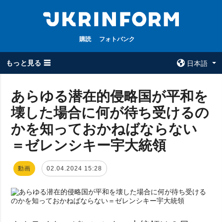
購読
フォトバンク
もっと見る ☰
日本語
×
あらゆる潜在的侵略国が平和を
壊した場合に何が待ち受けるの
全てのトピック
ウクルインフォ
ルム
かを知っておかねばならない
戦争
ウクルインフォル
＝ゼレンシキー宇大統領
被占領地
ムについて
政治
コンタクト
動画
02.04.2024 15:28
経済・復興
防衛
社会・文化
スポーツ