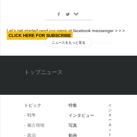
Let’s get started read our news at facebook messenger > > >
CLICK HERE FOR SUBSCRIBE
ニュースをもっと見る
トップニュース
トピック
特集
イ
ン
戦争
インタビュー
タ
ー
被占領地
写真
ネ
ッ
政治
ト
動画