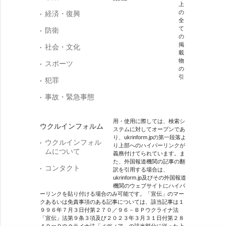
上
の
経済・復興
全
て
防衛
の
掲
社会・文化
載
物
スポーツ
の
引
犯罪
事故・緊急事態
用・使用に際しては、検索シ
ウクルインフォルム
ステムに対してオープンであ
り、ukrinform.jpの第一段落よ
ウクルインフォル
り上部へのハイパーリンクが
ムについて
義務付けてられています。ま
た、外国報道機関の記事の翻
コンタクト
訳を引用する場合は、
ukrinform.jp及びその外国報道
機関のウェブサイトにハイパ
ーリンクを貼り付ける場合のみ可能です。「宣伝」のマー
クあるいは免責事項のある記事については、該当記事は１
９９６年７月３日付第２７０／９６－ＢＰウクライナ法
「宣伝」法第９条３項及び２０２３年３月３１日付第２８
４９ー９ウクライナ法「メディア」の該当部分に従った上