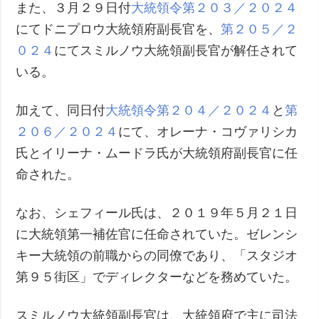
また、３月２９日付
大統領令第２０３／２０２４
にてドニプロウ大統領府副長官を、
第２０５／２
０２４
にてスミルノウ大統領副長官が解任されて
いる。
加えて、同日付
大統領令第２０４／２０２４
と
第
２０６／２０２４
にて、オレーナ・コヴァリシカ
氏とイリーナ・ムードラ氏が大統領府副長官に任
命された。
なお、シェフィール氏は、２０１９年５月２１日
に大統領第一補佐官に任命されていた。ゼレンシ
キー大統領の前職からの同僚であり、「スタジオ
第９５街区」でディレクターなどを務めていた。
スミルノウ大統領副長官は、大統領府で主に司法