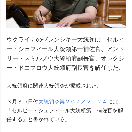
犯罪
事故・緊急事態
追加
サービス
特集
購読
ウクライナのゼレンシキー大統領は、セルヒ
インタビュー
フォトバンク
ー・シェフィール大統領第一補佐官、アンド
写真
リー・スミルノウ大統領府副長官、オレクシ
動画
ー・ドニプロウ大統領府副長官を解任した。
大統領府に関連大統領令が掲載された。
３月３０日付
大統領令第２０７／２０２４
には、
「セルヒー・シェフィール大統領第一補佐官を解
任する」と書かれている。