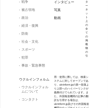
戦争
インタビュー
タ
ー
被占領地
写真
ネ
ッ
政治
ト
動画
上
の
経済・復興
全
て
防衛
の
掲
社会・文化
載
物
スポーツ
の
引
犯罪
事故・緊急事態
用・使用に際しては、検索シ
ウクルインフォルム
ステムに対してオープンであ
り、ukrinform.jpの第一段落よ
ウクルインフォル
り上部へのハイパーリンクが
ムについて
義務付けてられています。ま
た、外国報道機関の記事の翻
コンタクト
訳を引用する場合は、
ukrinform.jp及びその外国報道
機関のウェブサイトにハイパ