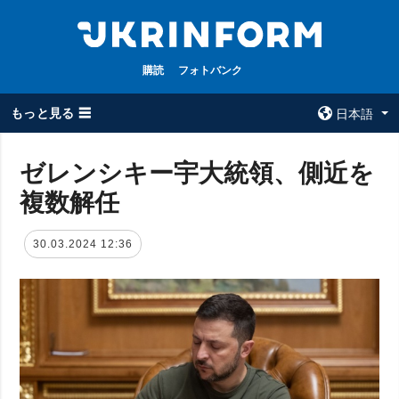
購読
フォトバンク
もっと見る ☰
日本語
×
ゼレンシキー宇大統領、側近を
複数解任
全てのトピック
ウクルインフォ
ルム
戦争
30.03.2024 12:36
ウクルインフォル
被占領地
ムについて
政治
コンタクト
経済・復興
防衛
社会・文化
スポーツ