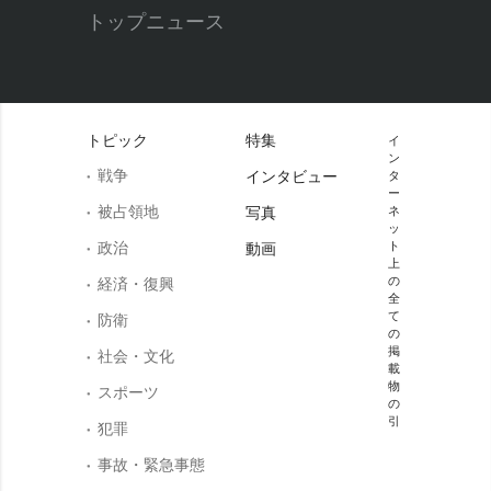
トップニュース
トピック
特集
イ
ン
戦争
インタビュー
タ
ー
被占領地
写真
ネ
ッ
政治
ト
動画
上
の
経済・復興
全
て
防衛
の
掲
社会・文化
載
物
スポーツ
の
引
犯罪
事故・緊急事態