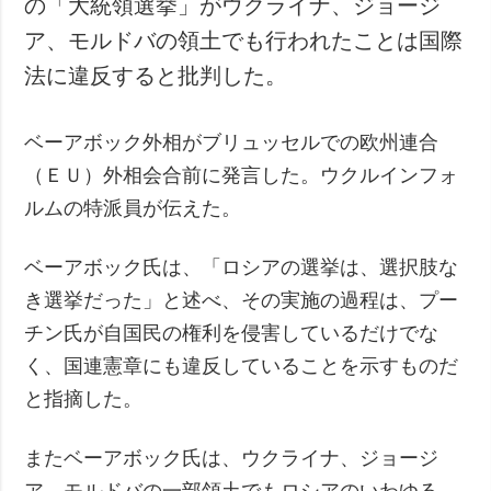
の「大統領選挙」がウクライナ、ジョージ
犯罪
ア、モルドバの領土でも行われたことは国際
事故・緊急事態
法に違反すると批判した。
追加
サービス
ベーアボック外相がブリュッセルでの欧州連合
特集
購読
（ＥＵ）外相会合前に発言した。ウクルインフォ
インタビュー
フォトバンク
ルムの特派員が伝えた。
写真
動画
ベーアボック氏は、「ロシアの選挙は、選択肢な
き選挙だった」と述べ、その実施の過程は、プー
チン氏が自国民の権利を侵害しているだけでな
く、国連憲章にも違反していることを示すものだ
と指摘した。
またベーアボック氏は、ウクライナ、ジョージ
ア、モルドバの一部領土でもロシアのいわゆる