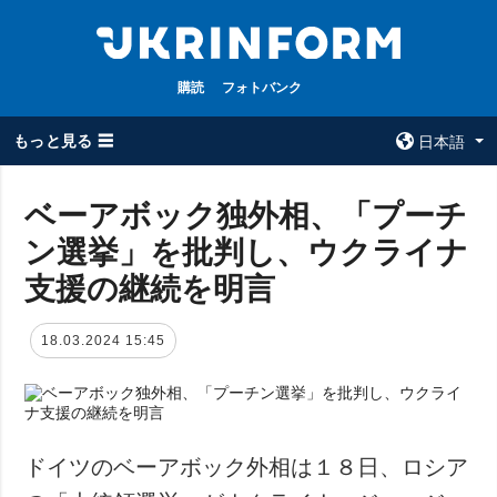
購読
フォトバンク
もっと見る ☰
日本語
×
ベーアボック独外相、「プーチ
ン選挙」を批判し、ウクライナ
全てのトピック
ウクルインフォ
ルム
支援の継続を明言
戦争
ウクルインフォル
被占領地
ムについて
18.03.2024 15:45
政治
コンタクト
経済・復興
防衛
社会・文化
ドイツのベーアボック外相は１８日、ロシア
スポーツ