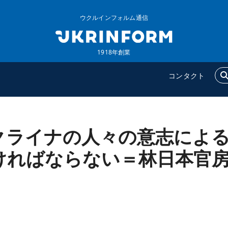
ウクルインフォルム通信
1918年創業
コンタクト
クライナの人々の意志によ
ウクルインフォルム
追加
ウクルインフォルムについ
特集
ければならない＝林日本官
て
インタビュー
コンタクト
写真
動画