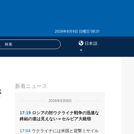
2026年8月9日 日曜日 08:31
日本語
×
る
サービス
新着ニュース
購読
房
フォトバンク
2026年8月8日
17:19
ロシアの対ウクライナ戦争の迅速な
終結の道は見えない＝セルビア大統領
17:04
ウクライナには米国と迎撃ミサイル