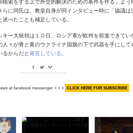
和模索をする上で外交的解決のための条件を作る」よう
さらに同氏は、教皇自身が同インタビュー時に「協議は
と述べたことも補足している。
ンシキー大統領は１０日、ロシア軍が欧州を前進できてい
の人々が青と黄のウクライナ国旗の下で武器を手にして
いるからだと
発言している
。
r news at facebook messenger > > >
CLICK HERE FOR SUBSCRIBE