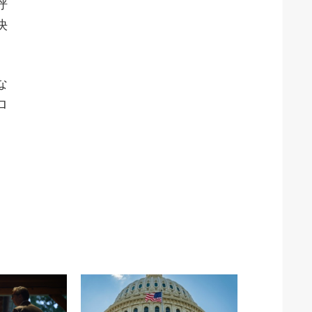
呼
決
な
ロ