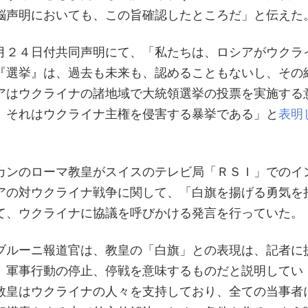
脳声明においても、この旨確認したところだ」と伝えた
月２４日付共同声明にて、「私たちは、ロシアがウクラ
『選挙』は、過去も未来も、認めることもないし、その
アはウクライナの諸地域で大統領選挙の投票を実施する
、それはウクライナ主権を侵害する暴挙である」と
表明
カンのローマ教皇がスイスのテレビ局「ＲＳＩ」でのイ
アの対ウクライナ戦争に関して、「白旗を揚げる勇気を
て、ウクライナに協議を呼びかける発言を行っていた。
ブルーニ報道官は、教皇の「白旗」との表現は、記者に
、軍事行動の停止、停戦を意味するものだと説明してい
教皇はウクライナの人々を支持しており、全ての当事者