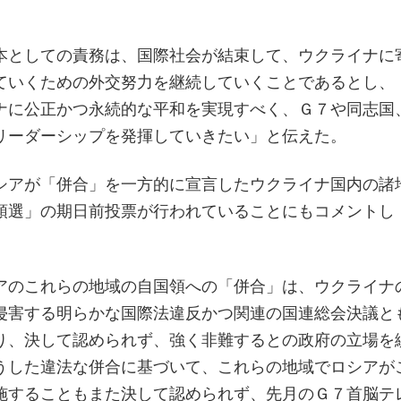
。
本としての責務は、国際社会が結束して、ウクライナに
ていくための外交努力を継続していくことであるとし、
ナに公正かつ永続的な平和を実現すべく、Ｇ７や同志国
リーダーシップを発揮していきたい」と伝えた。
シアが「併合」を一方的に宣言したウクライナ国内の諸
領選」の期日前投票が行われていることにもコメントし
アのこれらの地域の自国領への「併合」は、ウクライナ
侵害する明らかな国際法違反かつ関連の国連総会決議と
り、決して認められず、強く非難するとの政府の立場を
うした違法な併合に基づいて、これらの地域でロシアが
施することもまた決して認められず、先月のＧ７首脳テ