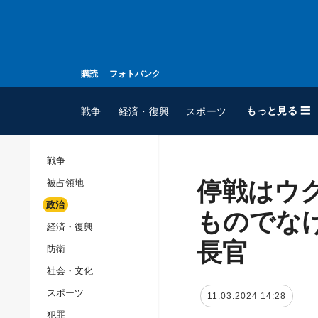
購読
フォトバンク
もっと見る ☰
戦争
経済・復興
スポーツ
戦争
停戦はウ
被占領地
全てのトピック
政治
戦争
ものでな
経済・復興
被占領地
長官
防衛
政治
社会・文化
経済・復興
スポーツ
11.03.2024 14:28
防衛
犯罪