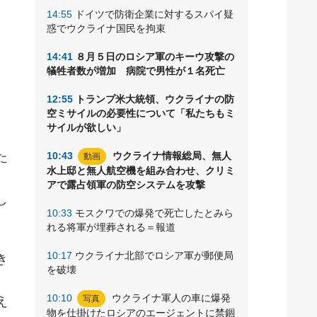
に
14:55
ドイツで防衛企業に対するスパイ疑
惑でウクライナ国民を拘束
な
14:41
８月５日のロシア軍のキーウ攻撃の
犠牲者数が増加 病院で男性が１名死亡
12:55
トランプ米大統領、ウクライナの防
空ミサイルの必要性について「私たちもミ
サイルが欲しい」
た
10:43
ウクライナ情報総局、無人
動画
水上邸と無人航空機を組み合わせ、クリミ
アで露占領軍の防空システムを攻撃
し
10:33
モスクワでの爆発で死亡したとみら
れる将軍が埋葬される＝報道
10:17
ウクライナ北部でロシア軍が郵便局
き
を破壊
10:10
ウクライナ軍人の車に爆発
写真
え
物を仕掛けたロシアのエージェントに禁錮