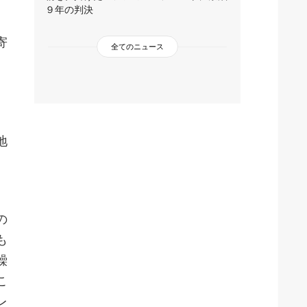
９年の判決
寄
全てのニュース
、
地
の
も
繰
こ
レ