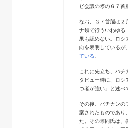
ビ会議の際のＧ７首
なお、Ｇ７首脳は２
ナ領で行ういわゆる
果も認めない。ロシ
向を表明しているが
ている
。
これに先立ち、バチ
タビュー時に、ロシ
つ者が強い」と述べ
その後、バチカンの
案されたものであり
た。その際同氏は、