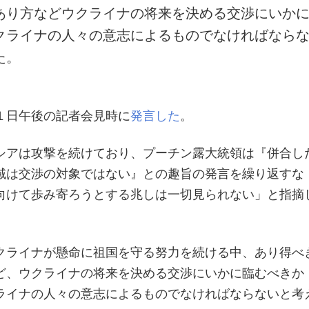
あり方などウクライナの将来を決める交渉にいか
クライナの人々の意志によるものでなければなら
た。
１日午後の記者会見時に
発言した
。
シアは攻撃を続けており、プーチン露大統領は『併合し
域は交渉の対象ではない』との趣旨の発言を繰り返すな
向けて歩み寄ろうとする兆しは一切見られない」と指摘
クライナが懸命に祖国を守る努力を続ける中、あり得べ
ど、ウクライナの将来を決める交渉にいかに臨むべきか
ライナの人々の意志によるものでなければならないと考