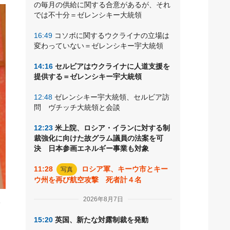
の毎月の供給に関する合意があるが、それ
では不十分＝ゼレンシキー大統領
16:49
コソボに関するウクライナの立場は
変わっていない＝ゼレンシキー宇大統領
14:16
セルビアはウクライナに人道支援を
提供する＝ゼレンシキー宇大統領
12:48
ゼレンシキー宇大統領、セルビア訪
問 ヴチッチ大統領と会談
12:23
米上院、ロシア・イランに対する制
裁強化に向けた故グラム議員の法案を可
決 日本参画エネルギー事業も対象
11:28
ロシア軍、キーウ市とキー
写真
ウ州を再び航空攻撃 死者計４名
2026年8月7日
面
15:20
英国、新たな対露制裁を発動
に