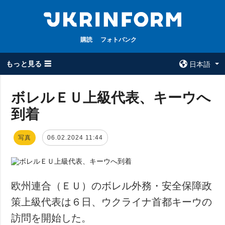
購読
フォトバンク
もっと見る ☰
日本語
×
ボレルＥＵ上級代表、キーウへ
到着
全てのトピック
ウクルインフォ
ルム
戦争
写真
06.02.2024 11:44
ウクルインフォル
被占領地
ムについて
政治
コンタクト
経済・復興
欧州連合（ＥＵ）のボレル外務・安全保障政
防衛
策上級代表は６日、ウクライナ首都キーウの
社会・文化
訪問を開始した。
スポーツ