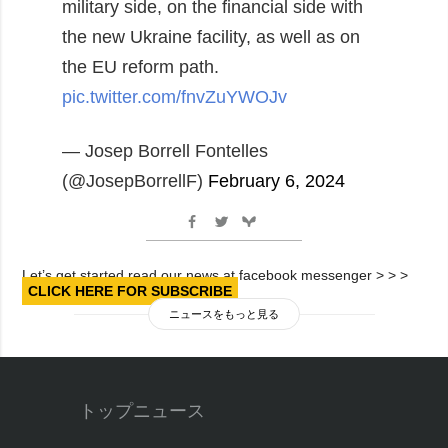
military side, on the financial side with
the new Ukraine facility, as well as on
the EU reform path.
pic.twitter.com/fnvZuYWOJv
— Josep Borrell Fontelles
(@JosepBorrellF)
February 6, 2024
Let’s get started read our news at facebook messenger > > >
CLICK HERE FOR SUBSCRIBE
ニュースをもっと見る
トップニュース