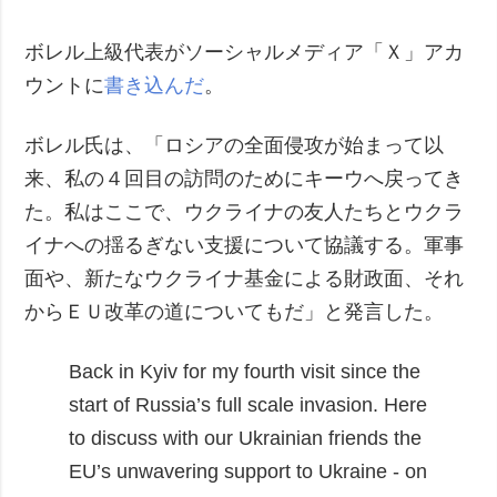
犯罪
ボレル上級代表がソーシャルメディア「Ｘ」アカ
事故・緊急事態
ウントに
書き込んだ
。
追加
サービス
ボレル氏は、「ロシアの全面侵攻が始まって以
特集
購読
来、私の４回目の訪問のためにキーウへ戻ってき
インタビュー
フォトバンク
た。私はここで、ウクライナの友人たちとウクラ
写真
イナへの揺るぎない支援について協議する。軍事
動画
面や、新たなウクライナ基金による財政面、それ
からＥＵ改革の道についてもだ」と発言した。
Back in Kyiv for my fourth visit since the
start of Russia’s full scale invasion.
Here
to discuss with our Ukrainian friends the
EU’s unwavering support to Ukraine - on