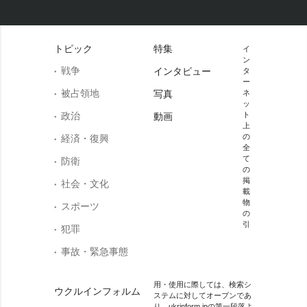
トピック
特集
イ
ン
戦争
インタビュー
タ
ー
被占領地
写真
ネ
ッ
政治
ト
動画
上
の
経済・復興
全
て
防衛
の
掲
社会・文化
載
物
スポーツ
の
引
犯罪
事故・緊急事態
用・使用に際しては、検索シ
ウクルインフォルム
ステムに対してオープンであ
り、ukrinform.jpの第一段落よ