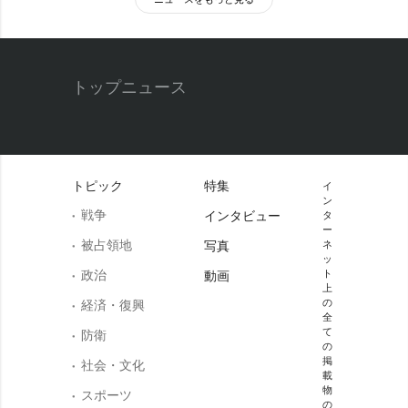
トップニュース
トピック
特集
イ
ン
戦争
インタビュー
タ
ー
被占領地
写真
ネ
ッ
政治
ト
動画
上
の
経済・復興
全
て
防衛
の
掲
社会・文化
載
物
スポーツ
の