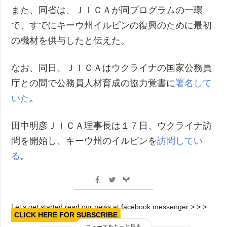
また、同省は、ＪＩＣＡが同プログラムの一環
で、すでにキーウ州イルピンの復興のために最初
の機材を供与したと伝えた。
なお、同日、ＪＩＣＡはウクライナの国家公務員
庁との間で公務員人材育成の協力覚書に
署名して
いた
。
田中明彦ＪＩＣＡ理事長は１７日、ウクライナ訪
問を開始し、キーウ州のイルピンを
訪問してい
る
。
Let’s get started read our news at facebook messenger > > >
CLICK HERE FOR SUBSCRIBE
ニュースをもっと見る