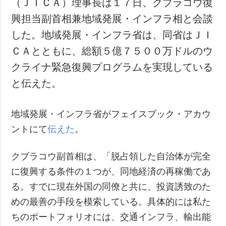
（ＪＩＣＡ）理事長は１７日、クブラコウ復
犯罪
興担当副首相兼地域発展・インフラ相と会談
事故・緊急事態
した。地域発展・インフラ省は、同省はＪＩ
ＣＡとともに、総額５億７５００万ドルのウ
追加
サービス
クライナ緊急復興プログラムを実現している
特集
購読
と伝えた。
インタビュー
フォトバンク
写真
地域発展・インフラ省がフェイスブック・アカウ
動画
ントにて
伝えた
。
クブラコウ副首相は、「脱占領した自治体が完全
に復興する条件の１つが、同地経済の再稼働であ
る。すでに現在外国の同僚と共に、投資誘致のた
めの最善の手段を模索している。具体的には私た
ちのポートフォリオには、交通インフラ、輸出能