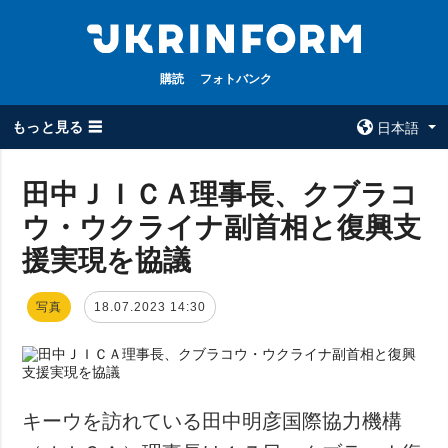
購読
フォトバンク
もっと見る ☰
日本語
×
田中ＪＩＣＡ理事長、クブラコ
ウ・ウクライナ副首相と復興支
全てのトピック
ウクルインフォ
ルム
援実現を協議
戦争
ウクルインフォル
被占領地
ムについて
写真
18.07.2023 14:30
政治
コンタクト
経済・復興
防衛
社会・文化
キーウを訪れている田中明彦国際協力機構
スポーツ