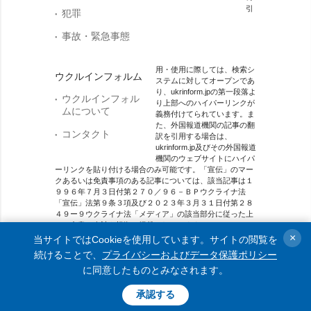
引
犯罪
事故・緊急事態
用・使用に際しては、検索シ
ウクルインフォルム
ステムに対してオープンであ
り、ukrinform.jpの第一段落よ
ウクルインフォル
り上部へのハイパーリンクが
ムについて
義務付けてられています。ま
た、外国報道機関の記事の翻
コンタクト
訳を引用する場合は、
ukrinform.jp及びその外国報道
機関のウェブサイトにハイパ
ーリンクを貼り付ける場合のみ可能です。「宣伝」のマー
クあるいは免責事項のある記事については、該当記事は１
９９６年７月３日付第２７０／９６－ＢＰウクライナ法
「宣伝」法第９条３項及び２０２３年３月３１日付第２８
４９ー９ウクライナ法「メディア」の該当部分に従った上
で、合意／会計を根拠に掲載されています。
×
当サイトではCookieを使用しています。サイトの閲覧を
オンラインメディア主体 メディア識別番号：R40-01421.
続けることで、
プライバシーおよびデータ保護ポリシー
に同意したものとみなされます。
© 2015-2026 Ukrinform. All rights reserved.
承認する