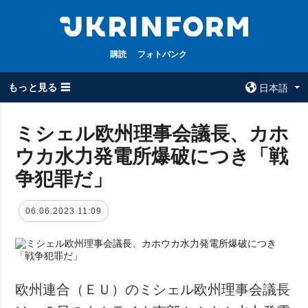
購読
フォトバンク
もっと見る ☰
日本語
×
ミシェル欧州理事会議長、カホ
ウカ水力発電所爆破につき「戦
全てのトピック
ウクルインフォ
ルム
争犯罪だ」
戦争
ウクルインフォル
被占領地
ムについて
06.06.2023 11:09
政治
コンタクト
経済・復興
防衛
社会・文化
欧州連合（ＥＵ）のミシェル欧州理事会議長
スポーツ