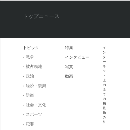
トップニュース
トピック
特集
イ
ン
戦争
インタビュー
タ
ー
被占領地
写真
ネ
ッ
政治
ト
動画
上
の
経済・復興
全
て
防衛
の
掲
社会・文化
載
物
スポーツ
の
引
犯罪