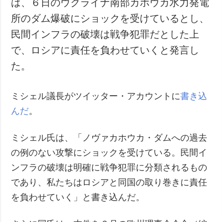
は、６日のウクライナ南部カホウカ水力発電
犯罪
所のダム爆破にショックを受けているとし、
事故・緊急事態
民間インフラの破壊は戦争犯罪だとした上
で、ロシアに責任を負わせていくと発言し
追加
サービス
た。
特集
購読
インタビュー
フォトバンク
ミシェル議長がツイッター・アカウントに
書き込
写真
んだ
。
動画
ミシェル氏は、「ノヴァカホウカ・ダムへの過去
の例のない攻撃にショックを受けている。民間イ
ンフラの破壊は明確に戦争犯罪に分類されるもの
であり、私たちはロシアと同国の取り巻きに責任
を負わせていく」と書き込んだ。