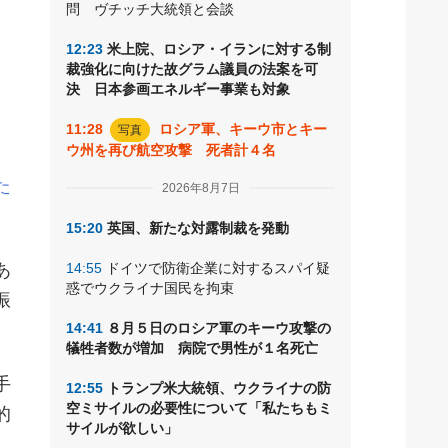
問 ヴチッチ大統領と会談
12:23
米上院、ロシア・イランに対する制
、
裁強化に向けた故グラム議員の法案を可
決 日本参画エネルギー事業も対象
発
11:28
ロシア軍、キーウ市とキー
写真
ウ州を再び航空攻撃 死者計４名
た
2026年8月7日
15:20
英国、新たな対露制裁を発動
あ
14:55
ドイツで防衛企業に対するスパイ疑
惑でウクライナ国民を拘束
振
14:41
８月５日のロシア軍のキーウ攻撃の
犠牲者数が増加 病院で男性が１名死亡
手
12:55
トランプ米大統領、ウクライナの防
空ミサイルの必要性について「私たちもミ
的
サイルが欲しい」
、