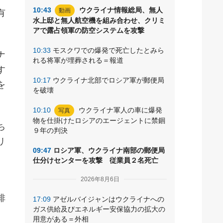
10:43
ウクライナ情報総局、無人
動画
有
水上邸と無人航空機を組み合わせ、クリミ
アで露占領軍の防空システムを攻撃
10:33
モスクワでの爆発で死亡したとみら
ナ
れる将軍が埋葬される＝報道
す
10:17
ウクライナ北部でロシア軍が郵便局
を
を破壊
10:10
ウクライナ軍人の車に爆発
写真
物を仕掛けたロシアのエージェントに禁錮
ち
９年の判決
リ
09:47
ロシア軍、ウクライナ南部の郵便局
仕分けセンターを攻撃 従業員２名死亡
2026年8月6日
排
17:09
アゼルバイジャンはウクライナへの
ガス供給及びエネルギー安保協力の拡大の
用意がある＝外相