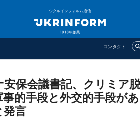
ウクルインフォルム通信
1918年創業
コンタクト
ナ安保会議書記、クリミア
ウクルインフォルム
追加
ウクルインフォルムについ
特集
軍事的手段と外交的手段があ
て
インタビュー
と発言
コンタクト
写真
動画