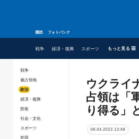
購読
フォトバンク
もっと見る ☰
戦争
経済・復興
スポーツ
戦争
ウクライ
被占領地
全てのトピック
政治
戦争
占領は「
経済・復興
被占領地
り得る」
防衛
政治
社会・文化
経済・復興
スポーツ
08.04.2023 13:48
防衛
犯罪