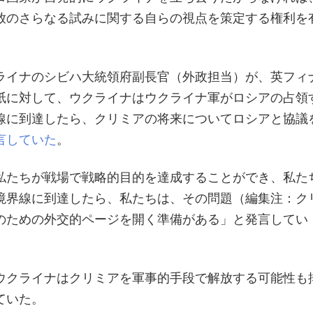
放のさらなる試みに関する自らの視点を策定する権利を
ライナのシビハ大統領府副長官（外政担当）が、英フィ
紙に対して、ウクライナはウクライナ軍がロシアの占領
線に到達したら、クリミアの将来についてロシアと協議
言していた
。
私たちが戦場で戦略的目的を達成することができ、私た
境界線に到達したら、私たちは、その問題（編集注：ク
のための外交的ページを開く準備がある」と発言してい
ウクライナはクリミアを軍事的手段で解放する可能性も
ていた。