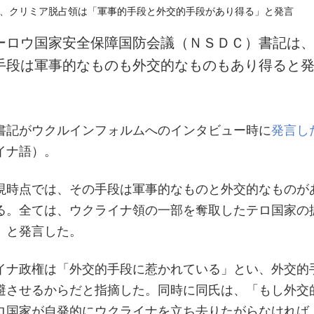
ーロウ国家安全保障国防会議（ＮＳＤＣ）書記は
手段は軍事的なものも外交的なものもあり得ると
書記がウクルインフォルムへのインタビュー時に
発言し
イナ語）。
現時点では、その手段は軍事的なものと外交的なものが
る。全ては、ウクライナ領の一部を奪取したテロ国家の
」と発言した。
イナ政権は「外交的手段に惹かれている」とい、外交的
避させるからだと指摘した。同時に同氏は、「もし外交
ロ国家が自発的にウクライナを立ち去りたがらなければ