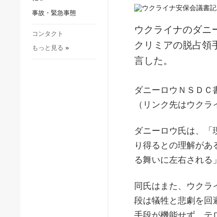
社会・文化
事故・緊急事態
スポーツ
ウクライナのダニ
犯罪
コンタクト
クリミアの脱占領
もっと見る
»
事故・緊急事態
言した。
ダニーロウＮＳＤＣ
（リンク先はウクラ
ダニーロウ氏は、「
り得るとの理解があ
る舞いに左右される
同氏はまた、ウクラ
段は犠牲と悲劇を回
手段が機能せず、テ