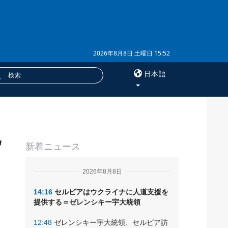
2026年8月8日 土曜日 15:52
日本語
×
脱
サービス
新着ニュース
購読
フォトバンク
2026年8月8日
14:16
セルビアはウクライナに人道支援を
提供する＝ゼレンシキー宇大統領
12:48
ゼレンシキー宇大統領、セルビア訪