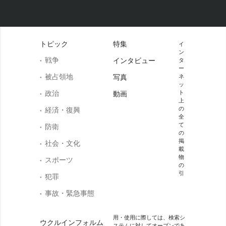
トピック
特集
イ
ン
戦争
インタビュー
タ
ー
被占領地
写真
ネ
ッ
政治
ト
動画
上
の
経済・復興
全
て
防衛
の
掲
社会・文化
載
物
スポーツ
の
引
犯罪
事故・緊急事態
用・使用に際しては、検索シ
ウクルインフォルム
ステムに対してオープンであ