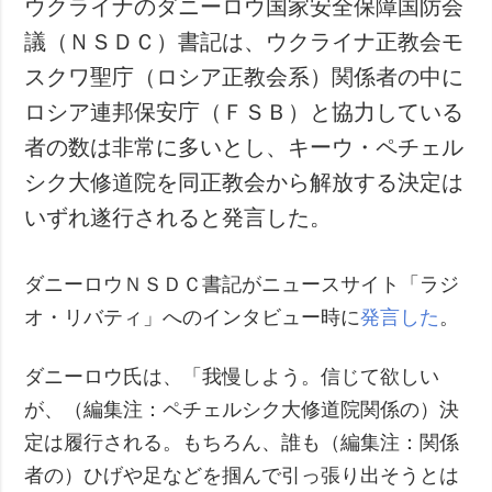
ウクライナのダニーロウ国家安全保障国防会
犯罪
議（ＮＳＤＣ）書記は、ウクライナ正教会モ
事故・緊急事態
スクワ聖庁（ロシア正教会系）関係者の中に
ロシア連邦保安庁（ＦＳＢ）と協力している
追加
サービス
者の数は非常に多いとし、キーウ・ペチェル
特集
購読
シク大修道院を同正教会から解放する決定は
インタビュー
フォトバンク
いずれ遂行されると発言した。
写真
動画
ダニーロウＮＳＤＣ書記がニュースサイト「ラジ
オ・リバティ」へのインタビュー時に
発言した
。
ダニーロウ氏は、「我慢しよう。信じて欲しい
が、（編集注：ペチェルシク大修道院関係の）決
定は履行される。もちろん、誰も（編集注：関係
者の）ひげや足などを掴んで引っ張り出そうとは