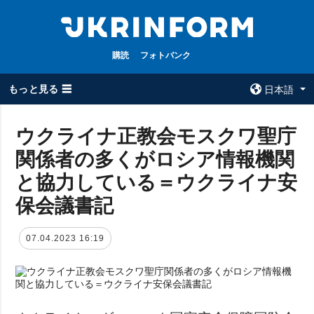
購読
フォトバンク
もっと見る ☰
日本語
×
ウクライナ正教会モスクワ聖庁
関係者の多くがロシア情報機関
全てのトピック
ウクルインフォ
ルム
と協力している＝ウクライナ安
戦争
ウクルインフォル
保会議書記
被占領地
ムについて
政治
コンタクト
07.04.2023 16:19
経済・復興
防衛
社会・文化
スポーツ