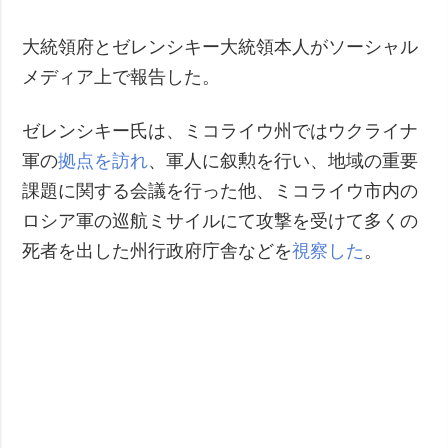
犯罪
大統領府とゼレンシキー大統領本人がソーシャル
事故・緊急事態
メディア上で報告した。
追加
サービス
ゼレンシキー氏は、ミコライウ州ではウクライナ
特集
購読
軍の
拠点を訪れ
、軍人に叙勲を行い、地域の重要
インタビュー
フォトバンク
課題に関する会議を行った他、ミコライウ市内の
写真
ロシア軍の巡航ミサイルにて攻撃を受けて多くの
動画
死者を出した州行政府庁舎などを
視察した
。