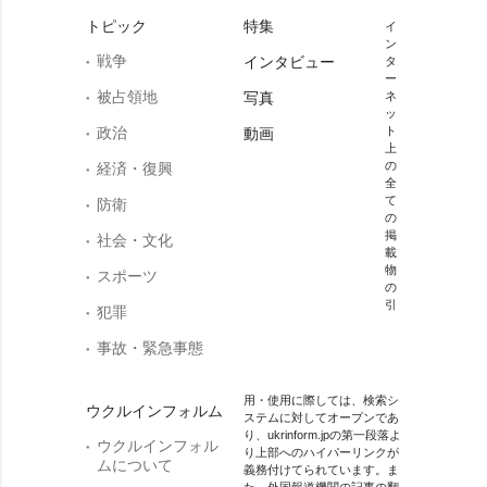
トピック
特集
イ
ン
戦争
インタビュー
タ
ー
被占領地
写真
ネ
ッ
政治
ト
動画
上
の
経済・復興
全
て
防衛
の
掲
社会・文化
載
物
スポーツ
の
引
犯罪
事故・緊急事態
用・使用に際しては、検索シ
ウクルインフォルム
ステムに対してオープンであ
り、ukrinform.jpの第一段落よ
ウクルインフォル
り上部へのハイパーリンクが
ムについて
義務付けてられています。ま
た、外国報道機関の記事の翻