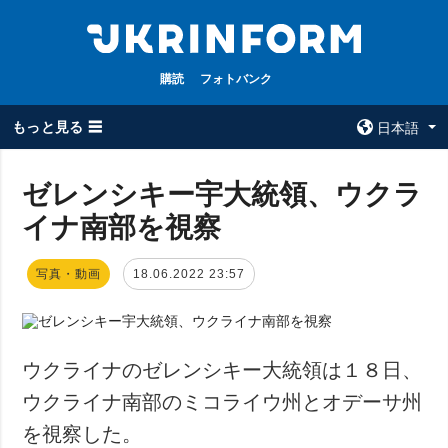
購読
フォトバンク
もっと見る ☰
日本語
×
ゼレンシキー宇大統領、ウクラ
イナ南部を視察
全てのトピック
ウクルインフォ
ルム
戦争
写真・動画
18.06.2022 23:57
ウクルインフォル
被占領地
ムについて
政治
コンタクト
経済・復興
ウクライナのゼレンシキー大統領は１８日、
防衛
ウクライナ南部のミコライウ州とオデーサ州
社会・文化
を視察した。
スポーツ