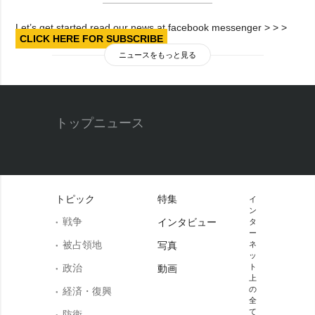
Let’s get started read our news at facebook messenger > > >
CLICK HERE FOR SUBSCRIBE
ニュースをもっと見る
トップニュース
トピック
特集
イ
ン
戦争
インタビュー
タ
ー
被占領地
写真
ネ
ッ
政治
ト
動画
上
の
経済・復興
全
て
防衛