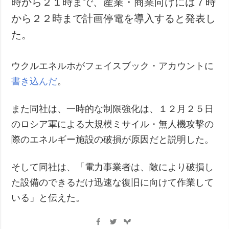
時から２１時まで、産業・商業向けには７時
犯罪
から２２時まで計画停電を導入すると発表し
事故・緊急事態
た。
追加
サービス
ウクルエネルホがフェイスブック・アカウントに
特集
購読
書き込んだ
。
インタビュー
フォトバンク
写真
また同社は、一時的な制限強化は、１２月２５日
動画
のロシア軍による大規模ミサイル・無人機攻撃の
際のエネルギー施設の破損が原因だと説明した。
そして同社は、「電力事業者は、敵により破損し
た設備のできるだけ迅速な復旧に向けて作業して
いる」と伝えた。