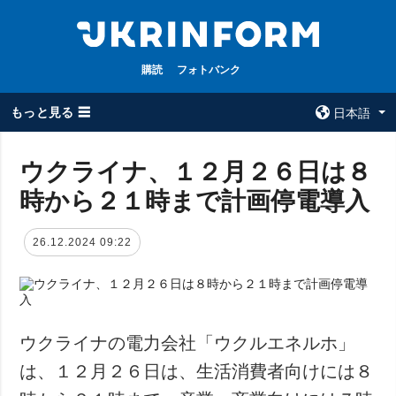
購読
フォトバンク
もっと見る ☰
日本語
×
ウクライナ、１２月２６日は８
時から２１時まで計画停電導入
全てのトピック
ウクルインフォ
ルム
戦争
26.12.2024 09:22
ウクルインフォル
被占領地
ムについて
政治
コンタクト
経済・復興
防衛
ウクライナの電力会社「ウクルエネルホ」
社会・文化
は、１２月２６日は、生活消費者向けには８
スポーツ