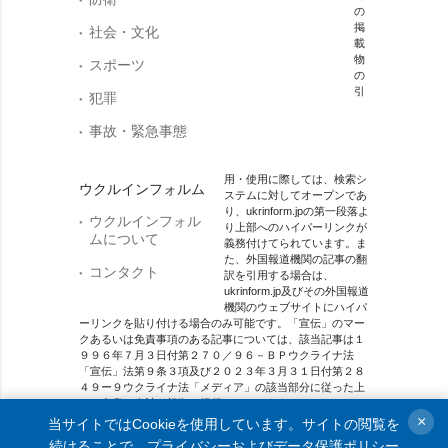
の
掲
社会・文化
載
物
スポーツ
の
引
犯罪
事故・緊急事態
用・使用に際しては、検索シ
ウクルインフォルム
ステムに対してオープンであ
り、ukrinform.jpの第一段落よ
ウクルインフォル
り上部へのハイパーリンクが
ムについて
義務付けてられています。ま
た、外国報道機関の記事の翻
コンタクト
訳を引用する場合は、
ukrinform.jp及びその外国報道
機関のウェブサイトにハイパ
ーリンクを貼り付ける場合のみ可能です。「宣伝」のマー
クあるいは免責事項のある記事については、該当記事は１
９９６年７月３日付第２７０／９６－ＢＰウクライナ法
「宣伝」法第９条３項及び２０２３年３月３１日付第２８
４９ー９ウクライナ法「メディア」の該当部分に従った上
で、合意／会計を根拠に掲載されています。
×
当サイトではCookieを使用しています。サイトの閲覧を
オンラインメディア主体 メディア識別番号：R40-01421.
続けることで、
プライバシーおよびデータ保護ポリシー