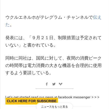
犯罪
事故・緊急事態
ウクルエネルホがテレグラム・チャンネルで
伝え
た
。
追加
サービス
特集
購読
発表には、「９月２１日、制限措置は予定されて
インタビュー
フォトバンク
いない」と書かれている。
写真
動画
同時に同社は、国民に対して、夜間の消費ピーク
の時間帯は電力消費の大きな機器を合理的に使用
するよう要請している。
Let’s get started read our news at facebook messenger > > >
CLICK HERE FOR SUBSCRIBE
ニュースをもっと見る