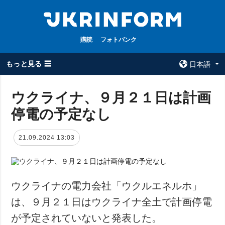
購読
フォトバンク
もっと見る ☰
日本語
×
ウクライナ、９月２１日は計画
停電の予定なし
全てのトピック
ウクルインフォ
ルム
戦争
21.09.2024 13:03
ウクルインフォル
被占領地
ムについて
政治
コンタクト
経済・復興
ウクライナの電力会社「ウクルエネルホ」
防衛
は、９月２１日はウクライナ全土で計画停電
社会・文化
が予定されていないと発表した。
スポーツ