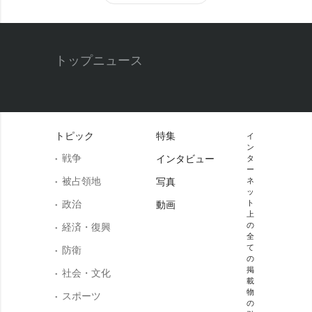
トップニュース
トピック
特集
イ
ン
戦争
インタビュー
タ
ー
被占領地
写真
ネ
ッ
政治
ト
動画
上
の
経済・復興
全
て
防衛
の
掲
社会・文化
載
物
スポーツ
の