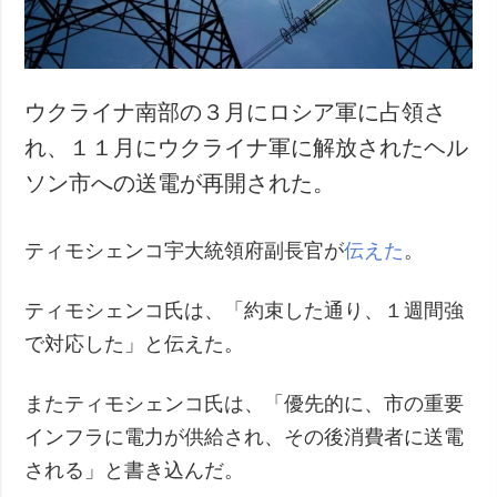
犯罪
事故・緊急事態
ウクライナ南部の３月にロシア軍に占領さ
追加
サービス
れ、１１月にウクライナ軍に解放されたヘル
特集
購読
ソン市への送電が再開された。
インタビュー
フォトバンク
写真
ティモシェンコ宇大統領府副長官が
伝えた
。
動画
ティモシェンコ氏は、「約束した通り、１週間強
で対応した」と伝えた。
またティモシェンコ氏は、「優先的に、市の重要
インフラに電力が供給され、その後消費者に送電
される」と書き込んだ。