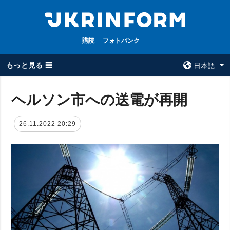
購読
フォトバンク
もっと見る ☰
日本語
×
ヘルソン市への送電が再開
全てのトピック
ウクルインフォ
26.11.2022 20:29
ルム
戦争
ウクルインフォル
被占領地
ムについて
政治
コンタクト
経済・復興
防衛
社会・文化
スポーツ