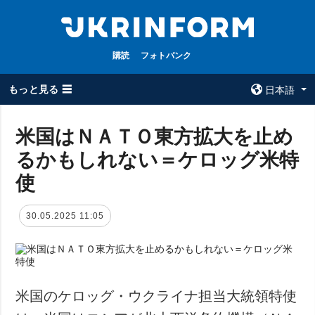
購読
フォトバンク
もっと見る ☰
日本語
×
米国はＮＡＴＯ東方拡大を止め
るかもしれない＝ケロッグ米特
全てのトピック
ウクルインフォ
ルム
使
戦争
ウクルインフォル
被占領地
ムについて
30.05.2025 11:05
政治
コンタクト
経済・復興
防衛
社会・文化
米国のケロッグ・ウクライナ担当大統領特使
スポーツ