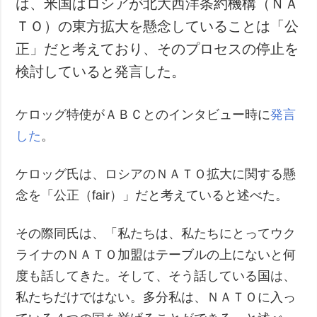
は、米国はロシアが北大西洋条約機構（ＮＡ
犯罪
ＴＯ）の東方拡大を懸念していることは「公
事故・緊急事態
正」だと考えており、そのプロセスの停止を
検討していると発言した。
追加
サービス
特集
購読
ケロッグ特使がＡＢＣとのインタビュー時に
発言
インタビュー
フォトバンク
した
。
写真
動画
ケロッグ氏は、ロシアのＮＡＴＯ拡大に関する懸
念を「公正（fair）」だと考えていると述べた。
その際同氏は、「私たちは、私たちにとってウク
ライナのＮＡＴＯ加盟はテーブルの上にないと何
度も話してきた。そして、そう話している国は、
私たちだけではない。多分私は、ＮＡＴＯに入っ