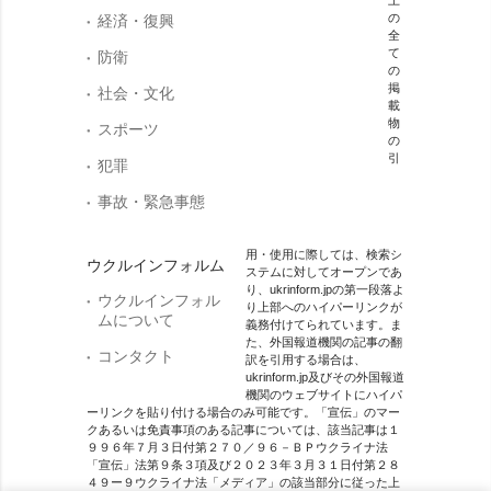
の
経済・復興
全
て
防衛
の
掲
社会・文化
載
物
スポーツ
の
引
犯罪
事故・緊急事態
用・使用に際しては、検索シ
ウクルインフォルム
ステムに対してオープンであ
り、ukrinform.jpの第一段落よ
ウクルインフォル
り上部へのハイパーリンクが
ムについて
義務付けてられています。ま
た、外国報道機関の記事の翻
コンタクト
訳を引用する場合は、
ukrinform.jp及びその外国報道
機関のウェブサイトにハイパ
ーリンクを貼り付ける場合のみ可能です。「宣伝」のマー
クあるいは免責事項のある記事については、該当記事は１
９９６年７月３日付第２７０／９６－ＢＰウクライナ法
「宣伝」法第９条３項及び２０２３年３月３１日付第２８
４９ー９ウクライナ法「メディア」の該当部分に従った上