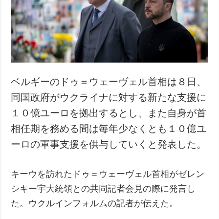
犯罪
事故・緊急事態
追加
サービス
特集
購読
インタビュー
フォトバンク
ベルギーのドゥ＝ウェーヴェル首相は８日、
写真
同国政府がウクライナに対する新たな支援に
動画
１０億ユーロを拠出するとし、また自身が首
相任期を務める間は毎年少なくとも１０億ユ
ーロの軍事支援を供与していくと発表した。
キーウを訪れたドゥ＝ウェーヴェル首相がゼレン
シキー宇大統領との共同記者会見の際に発言し
た。ウクルインフォルムの記者が伝えた。