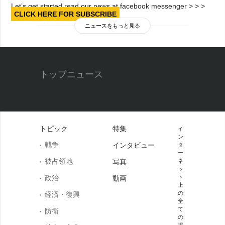
Let’s get started read our news at facebook messenger > > >
CLICK HERE FOR SUBSCRIBE
ニュースをもっと見る
トップニュース
トピック
特集
イ
ン
戦争
インタビュー
タ
ー
被占領地
写真
ネ
ッ
政治
ト
動画
上
の
経済・復興
全
て
防衛
の
掲