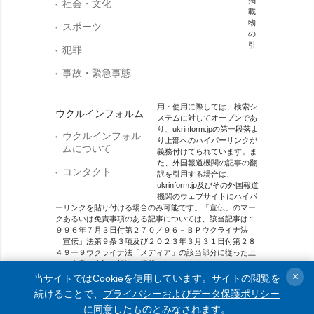
社会・文化
載
物
スポーツ
の
引
犯罪
事故・緊急事態
用・使用に際しては、検索シ
ウクルインフォルム
ステムに対してオープンであ
り、ukrinform.jpの第一段落よ
ウクルインフォル
り上部へのハイパーリンクが
ムについて
義務付けてられています。ま
た、外国報道機関の記事の翻
コンタクト
訳を引用する場合は、
ukrinform.jp及びその外国報道
機関のウェブサイトにハイパ
ーリンクを貼り付ける場合のみ可能です。「宣伝」のマー
クあるいは免責事項のある記事については、該当記事は１
９９６年７月３日付第２７０／９６－ＢＰウクライナ法
「宣伝」法第９条３項及び２０２３年３月３１日付第２８
４９ー９ウクライナ法「メディア」の該当部分に従った上
で、合意／会計を根拠に掲載されています。
×
当サイトではCookieを使用しています。サイトの閲覧を
オンラインメディア主体 メディア識別番号：R40-01421.
続けることで、
プライバシーおよびデータ保護ポリシー
に同意したものとみなされます。
© 2015-2026 Ukrinform. All rights reserved.