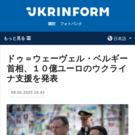
購読
フォトバンク
もっと見る ☰
日本語
×
ドゥ＝ウェーヴェル・ベルギー
首相、１０億ユーロのウクライ
全てのトピック
ウクルインフォ
ルム
ナ支援を発表
戦争
ウクルインフォル
被占領地
ムについて
08.04.2025 16:45
政治
コンタクト
経済・復興
防衛
社会・文化
スポーツ