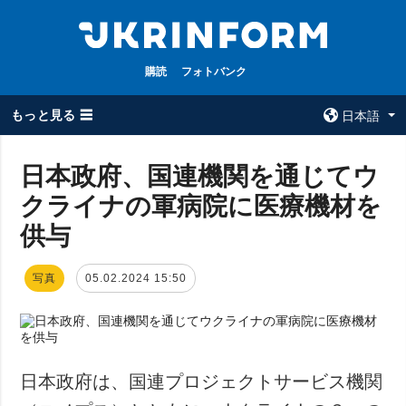
購読
フォトバンク
もっと見る ☰
日本語
×
日本政府、国連機関を通じてウ
クライナの軍病院に医療機材を
全てのトピック
ウクルインフォ
ルム
供与
戦争
ウクルインフォル
被占領地
ムについて
写真
05.02.2024 15:50
政治
コンタクト
経済・復興
防衛
社会・文化
日本政府は、国連プロジェクトサービス機関
スポーツ