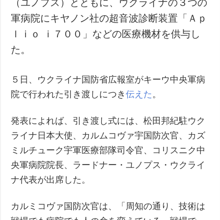
（ユノプス）とともに、ウクライナの３つの
犯罪
軍病院にキヤノン社の超音波診断装置「Ａｐ
事故・緊急事態
ｌｉｏ ｉ７００」などの医療機材を供与し
た。
追加
サービス
特集
購読
５日、ウクライナ国防省広報室がキーウ中央軍病
インタビュー
フォトバンク
院で行われた引き渡しにつき
伝えた
。
写真
動画
発表によれば、引き渡し式には、松田邦紀駐ウク
ライナ日本大使、カルムコヴァ宇国防次官、カズ
ミルチューク宇軍医療部隊司令官、コリスニク中
央軍病院院長、ラードナー・ユノプス・ウクライ
ナ代表が出席した。
カルミコヴァ国防次官は、「周知の通り、技術は