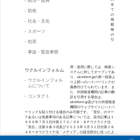
経済・復興
全
て
防衛
の
掲
社会・文化
載
物
スポーツ
の
引
犯罪
事故・緊急事態
用・使用に際しては、検索シ
ウクルインフォルム
ステムに対してオープンであ
り、ukrinform.jpの第一段落よ
ウクルインフォル
り上部へのハイパーリンクが
ムについて
義務付けてられています。ま
た、外国報道機関の記事の翻
コンタクト
訳を引用する場合は、
ukrinform.jp及びその外国報道
機関のウェブサイトにハイパ
ーリンクを貼り付ける場合のみ可能です。「宣伝」のマー
クあるいは免責事項のある記事については、該当記事は１
９９６年７月３日付第２７０／９６－ＢＰウクライナ法
「宣伝」法第９条３項及び２０２３年３月３１日付第２８
４９ー９ウクライナ法「メディア」の該当部分に従った上
で、合意／会計を根拠に掲載されています。