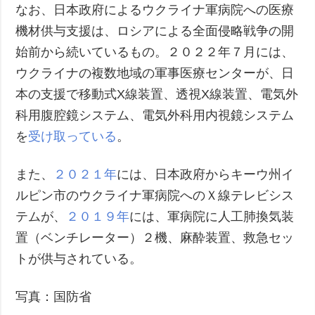
なお、日本政府によるウクライナ軍病院への医療
機材供与支援は、ロシアによる全面侵略戦争の開
始前から続いているもの。２０２２年７月には、
ウクライナの複数地域の軍事医療センターが、日
本の支援で移動式X線装置、透視X線装置、電気外
科用腹腔鏡システム、電気外科用内視鏡システム
を
受け取っている
。
また、
２０２１年
には、日本政府からキーウ州イ
ルピン市のウクライナ軍病院へのＸ線テレビシス
テムが、
２０１９年
には、軍病院に人工肺換気装
置（ベンチレーター）２機、麻酔装置、救急セッ
トが供与されている。
写真：国防省