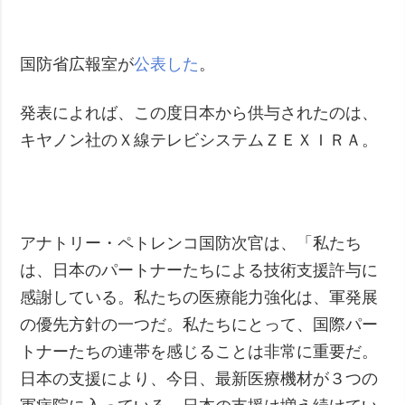
犯罪
事故・緊急事態
国防省広報室が
公表した
。
追加
サービス
発表によれば、この度日本から供与されたのは、
特集
購読
キヤノン社のＸ線テレビシステムＺＥＸＩＲＡ。
インタビュー
フォトバンク
写真
動画
アナトリー・ペトレンコ国防次官は、「私たち
は、日本のパートナーたちによる技術支援許与に
感謝している。私たちの医療能力強化は、軍発展
の優先方針の一つだ。私たちにとって、国際パー
トナーたちの連帯を感じることは非常に重要だ。
日本の支援により、今日、最新医療機材が３つの