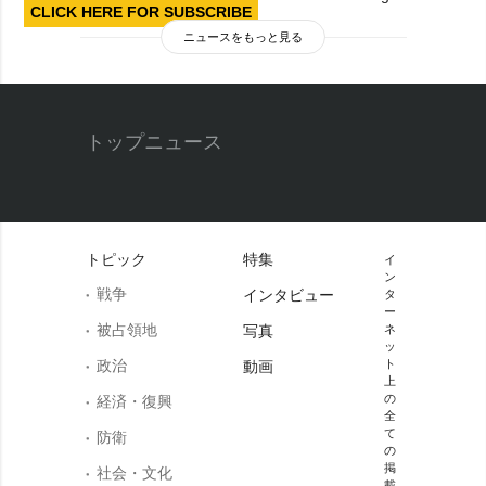
CLICK HERE FOR SUBSCRIBE
ニュースをもっと見る
トップニュース
トピック
特集
イ
ン
戦争
インタビュー
タ
ー
被占領地
写真
ネ
ッ
政治
ト
動画
上
の
経済・復興
全
て
防衛
の
掲
社会・文化
載