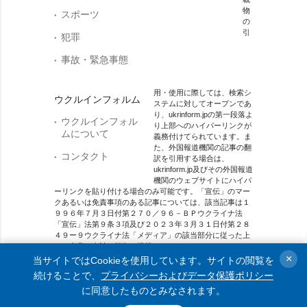
物
スポーツ
の
引
犯罪
事故・緊急事態
用・使用に際しては、検索シ
ウクルインフォルム
ステムに対してオープンであ
り、ukrinform.jpの第一段落よ
ウクルインフォル
り上部へのハイパーリンクが
ムについて
義務付けてられています。ま
た、外国報道機関の記事の翻
コンタクト
訳を引用する場合は、
ukrinform.jp及びその外国報道
機関のウェブサイトにハイパ
ーリンクを貼り付ける場合のみ可能です。「宣伝」のマー
クあるいは免責事項のある記事については、該当記事は１
９９６年７月３日付第２７０／９６－ＢＰウクライナ法
「宣伝」法第９条３項及び２０２３年３月３１日付第２８
４９ー９ウクライナ法「メディア」の該当部分に従った上
で、合意／会計を根拠に掲載されています。
×
当サイトではCookieを使用しています。サイトの閲覧を
オンラインメディア主体 メディア識別番号：R40-01421.
続けることで、
プライバシーおよびデータ保護ポリシー
に同意したものとみなされます。
© 2015-2026 Ukrinform. All rights reserved.