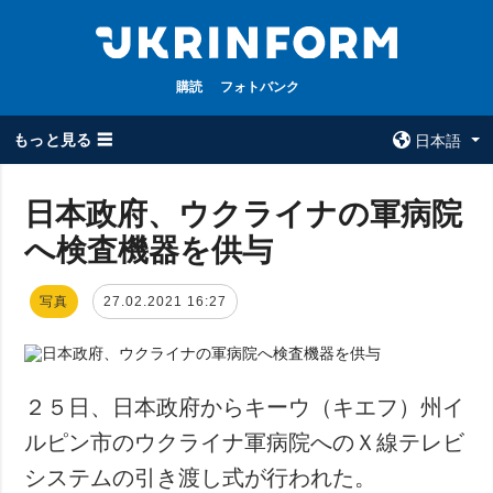
購読
フォトバンク
もっと見る ☰
日本語
×
日本政府、ウクライナの軍病院
へ検査機器を供与
全てのトピック
ウクルインフォ
ルム
戦争
写真
27.02.2021 16:27
ウクルインフォル
被占領地
ムについて
政治
コンタクト
経済・復興
２５日、日本政府からキーウ（キエフ）州イ
防衛
ルピン市のウクライナ軍病院へのＸ線テレビ
社会・文化
システムの引き渡し式が行われた。
スポーツ