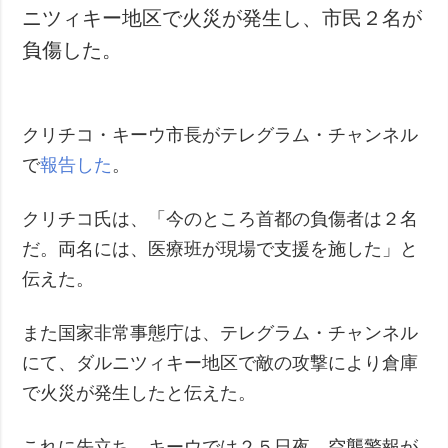
ニツィキー地区で火災が発生し、市民２名が
犯罪
負傷した。
事故・緊急事態
追加
サービス
特集
購読
クリチコ・キーウ市長がテレグラム・チャンネル
で
報告した
インタビュー
。
フォトバンク
写真
クリチコ氏は、「今のところ首都の負傷者は２名
動画
だ。両名には、医療班が現場で支援を施した」と
伝えた。
また国家非常事態庁は、テレグラム・チャンネル
にて、ダルニツィキー地区で敵の攻撃により倉庫
で火災が発生したと伝えた。
これに先立ち、キーウでは２５日夜、空襲警報が