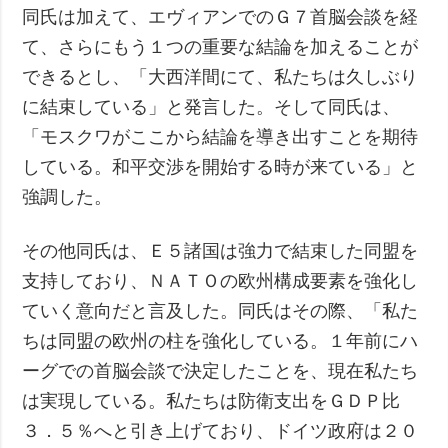
同氏は加えて、エヴィアンでのＧ７首脳会談を経
て、さらにもう１つの重要な結論を加えることが
できるとし、「大西洋間にて、私たちは久しぶり
に結束している」と発言した。そして同氏は、
「モスクワがここから結論を導き出すことを期待
している。和平交渉を開始する時が来ている」と
強調した。
その他同氏は、Ｅ５諸国は強力で結束した同盟を
支持しており、ＮＡＴＯの欧州構成要素を強化し
ていく意向だと言及した。同氏はその際、「私た
ちは同盟の欧州の柱を強化している。１年前にハ
ーグでの首脳会談で決定したことを、現在私たち
は実現している。私たちは防衛支出をＧＤＰ比
３．５％へと引き上げており、ドイツ政府は２０