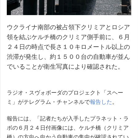
ウクライナ南部の被占領下クリミアとロシア
領を結ぶケルチ橋のクリミア側手前に、６月
２４日の時点で長さ１０キロメートル以上の
渋滞が発生し、約１５００台の自動車が並ん
でいることが衛生写真により確認された。
ラジオ・スヴォボーダのプロジェクト「スヘー
ミ」がテレグラム・チャンネルで
報告した
。
報告には、「記者たちが入手したプラネット・ラ
ボの６月２４日付画像には、ケルチ橋（クリミア
橋）の方向へ向かう自動車の集中が確認されてい