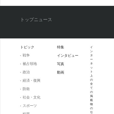
トップニュース
トピック
特集
イ
ン
戦争
インタビュー
タ
ー
被占領地
写真
ネ
ッ
政治
ト
動画
上
の
経済・復興
全
て
防衛
の
掲
社会・文化
載
物
スポーツ
の
引
犯罪