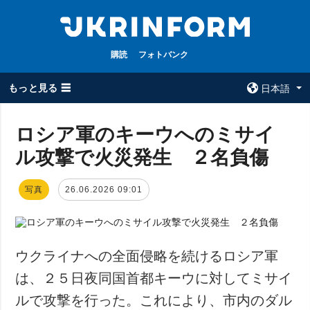
購読
フォトバンク
もっと見る ☰
日本語
×
ロシア軍のキーウへのミサイ
ル攻撃で火災発生 ２名負傷
全てのトピック
ウクルインフォ
ルム
戦争
写真
26.06.2026 09:01
ウクルインフォル
被占領地
ムについて
政治
コンタクト
経済・復興
ウクライナへの全面侵略を続けるロシア軍
防衛
は、２５日夜同国首都キーウに対してミサイ
社会・文化
ルで攻撃を行った。これにより、市内のダル
スポーツ