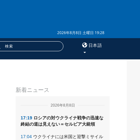
2026年8月8日 土曜日 19:28
日本語
×
サービス
新着ニュース
購読
フォトバンク
2026年8月8日
17:19
ロシアの対ウクライナ戦争の迅速な
終結の道は見えない＝セルビア大統領
17:04
ウクライナには米国と迎撃ミサイル