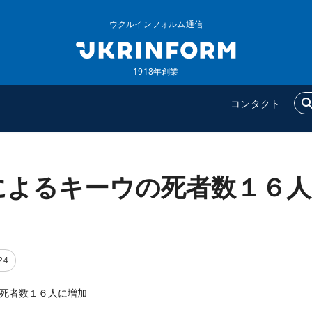
ウクルインフォルム通信
1918年創業
コンタクト
によるキーウの死者数１６人
ウクルインフォルム
追加
ウクルインフォルムについ
特集
て
インタビュー
コンタクト
写真
24
動画