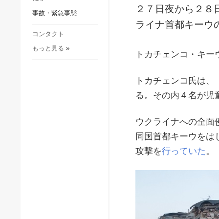
社会・文化
２７日夜から２８
事故・緊急事態
スポーツ
ライナ首都キーウ
犯罪
コンタクト
もっと見る
»
事故・緊急事態
トカチェンコ・キー
トカチェンコ氏は、
る。その内４名が児
ウクライナへの全面
同国首都キーウをは
攻撃を
行っていた
。