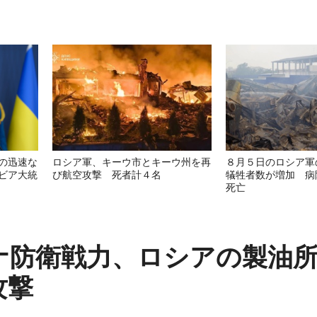
の迅速な
ロシア軍、キーウ市とキーウ州を再
８月５日のロシア軍
ビア大統
び航空攻撃 死者計４名
犠牲者数が増加 病
死亡
ナ防衛戦力、ロシアの製油
攻撃