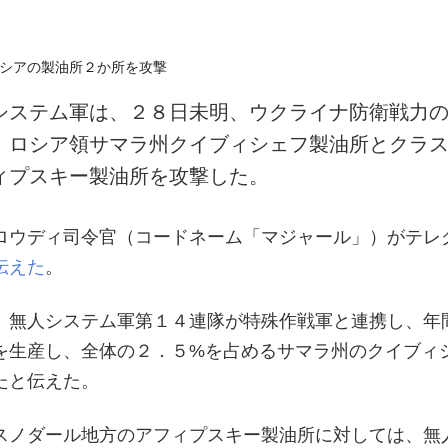
システム軍は、２８日未明、ウクライナ防衛戦力
、ロシア領サマラ州クイブィシェフ製油所とクラ
ィプスキー製油所を攻撃した。
ロウディ司令官（コードネーム「マジャール」）がテレ
伝えた
。
、無人システム軍第１４連隊が特殊作戦軍と連携し、年
を生産し、全体の２．５%を占めるサマラ州のクイブィ
たと伝えた。
スノダール地方のアフィプスキー製油所に対しては、無