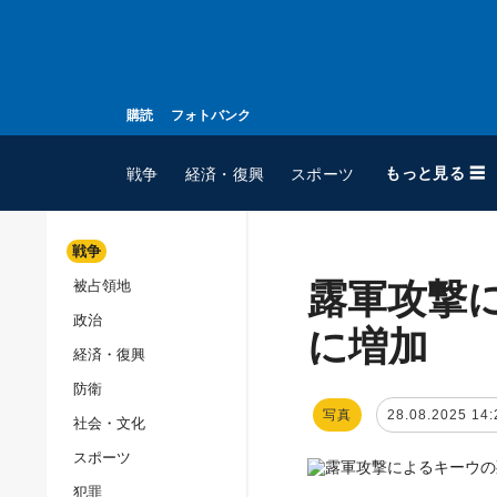
購読
フォトバンク
もっと見る ☰
戦争
経済・復興
スポーツ
戦争
露軍攻撃
被占領地
全てのトピック
政治
戦争
に増加
経済・復興
被占領地
防衛
政治
写真
28.08.2025 14:
社会・文化
経済・復興
スポーツ
防衛
犯罪