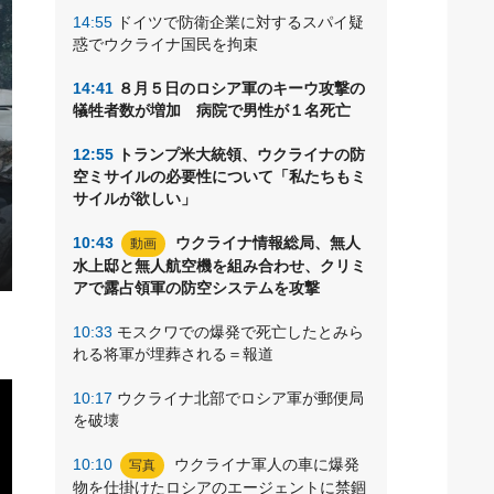
14:55
ドイツで防衛企業に対するスパイ疑
惑でウクライナ国民を拘束
14:41
８月５日のロシア軍のキーウ攻撃の
犠牲者数が増加 病院で男性が１名死亡
12:55
トランプ米大統領、ウクライナの防
空ミサイルの必要性について「私たちもミ
サイルが欲しい」
10:43
ウクライナ情報総局、無人
動画
水上邸と無人航空機を組み合わせ、クリミ
アで露占領軍の防空システムを攻撃
10:33
モスクワでの爆発で死亡したとみら
れる将軍が埋葬される＝報道
10:17
ウクライナ北部でロシア軍が郵便局
を破壊
10:10
ウクライナ軍人の車に爆発
写真
物を仕掛けたロシアのエージェントに禁錮