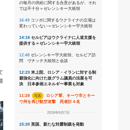
の毎月の供給に関する合意があるが、それ
ク
では不十分＝ゼレンシキー大統領
16:49
コソボに関するウクライナの立場は
変わっていない＝ゼレンシキー宇大統領
。
14:16
セルビアはウクライナに人道支援を
提供する＝ゼレンシキー宇大統領
12:48
ゼレンシキー宇大統領、セルビア訪
問 ヴチッチ大統領と会談
て
12:23
米上院、ロシア・イランに対する制
裁強化に向けた故グラム議員の法案を可
模
決 日本参画エネルギー事業も対象
11:28
ロシア軍、キーウ市とキー
写真
ウ州を再び航空攻撃 死者計４名
2026年8月7日
15:20
英国、新たな対露制裁を発動