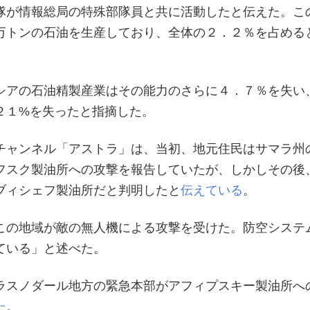
隊が情報総局の特殊部隊員と共に活動したと伝えた。こ
万トンの石油を生産しており、全体の２．２％を占める
シアの石油精製産業はその能力のさらに４．７％を失い
２１%を失ったと指摘した。
チャンネル「アストラ」は、当初、地元住民はサマラ州
フスク製油所への攻撃を報告していたが、しかしその後
ブィシェフ製油所だと判明したと
伝えている
。
この地域が敵の無人機による攻撃を受けた。防空システ
ている」と述べた。
ラスノダール地方の緊急本部がアフィプスキー製油所へ
た
。