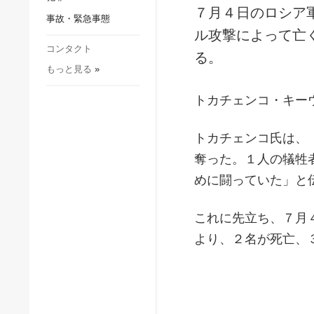
社会・文化
７月４日のロシア
事故・緊急事態
スポーツ
ル攻撃によって亡
犯罪
コンタクト
る。
もっと見る
»
事故・緊急事態
トカチェンコ・キー
トカチェンコ氏は、
奪った。１人の犠牲
めに闘っていた」と
これに先立ち、７月
より、２名が死亡、