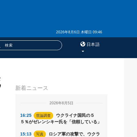
2026年8月6日 木曜日 09:46
日本語
×
死
サービス
新着ニュース
購読
フォトバンク
2026年8月5日
16:25
ウクライナ国民の５
世論調査
５％がゼレンシキー氏を「信頼している」
15:13
ロシア軍の攻撃で、ウクラ
写真