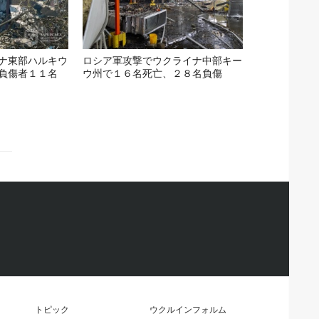
ナ東部ハルキウ
ロシア軍攻撃でウクライナ中部キー
負傷者１１名
ウ州で１６名死亡、２８名負傷
トピック
ウクルインフォルム