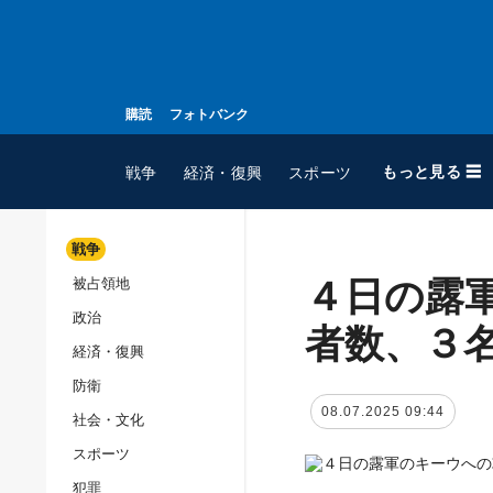
購読
フォトバンク
もっと見る ☰
戦争
経済・復興
スポーツ
戦争
４日の露
被占領地
全てのトピック
政治
戦争
者数、３
経済・復興
被占領地
防衛
政治
08.07.2025 09:44
社会・文化
経済・復興
スポーツ
防衛
犯罪