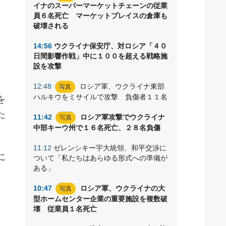
イナのスーパーマーケットチェーンの従業
イ
員６名死亡 マーケットプレイスの倉庫も
い
破壊される
14:56
ウクライナ保安庁、対ロシア「４０
日間影響作戦」中に１００を超える戦略施
設を攻撃
。
12:48
ロシア軍、ウクライナ東部
写真
ハルキウをミサイルで攻撃 負傷者１１名
を
た
11:42
ロシア軍攻撃でウクライナ
写真
中部キーウ州で１６名死亡、２８名負傷
11:12
ゼレンシキー宇大統領、和平交渉に
に
ついて「私たちはあらゆる形式への準備が
ある」
10:47
ロシア軍、ウクライナの大
写真
型ホームセンター企業の重要施設を複数破
壊 従業員１名死亡