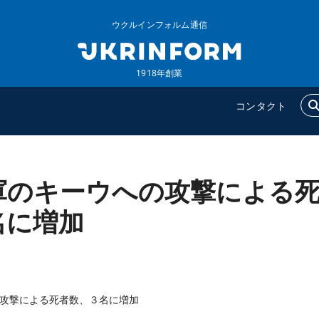
ウクルインフォルム通信
1918年創業
コンタクト
軍のキーウへの攻撃による
ウクルインフォルム
追加
ウクルインフォルムについ
特集
名に増加
て
インタビュー
コンタクト
写真
動画