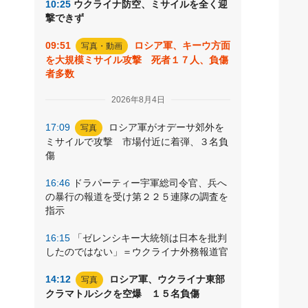
10:25
ウクライナ防空、ミサイルを全く迎
撃できず
09:51
ロシア軍、キーウ方面
写真・動画
を大規模ミサイル攻撃 死者１７人、負傷
者多数
2026年8月4日
17:09
ロシア軍がオデーサ郊外を
写真
ミサイルで攻撃 市場付近に着弾、３名負
傷
16:46
ドラパーティー宇軍総司令官、兵へ
の暴行の報道を受け第２２５連隊の調査を
指示
16:15
「ゼレンシキー大統領は日本を批判
したのではない」＝ウクライナ外務報道官
14:12
ロシア軍、ウクライナ東部
写真
クラマトルシクを空爆 １５名負傷