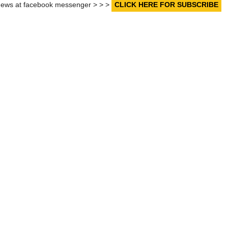
r news at facebook messenger > > >
CLICK HERE FOR SUBSCRIBE