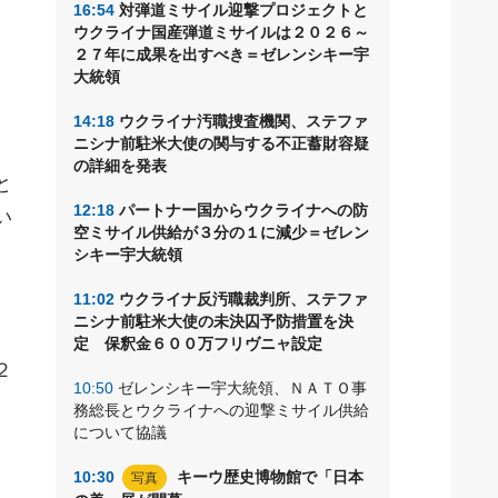
16:54
対弾道ミサイル迎撃プロジェクトと
る
ウクライナ国産弾道ミサイルは２０２６～
２７年に成果を出すべき＝ゼレンシキー宇
大統領
14:18
ウクライナ汚職捜査機関、ステファ
ニシナ前駐米大使の関与する不正蓄財容疑
の詳細を発表
と
12:18
パートナー国からウクライナへの防
い
空ミサイル供給が３分の１に減少＝ゼレン
シキー宇大統領
11:02
ウクライナ反汚職裁判所、ステファ
ニシナ前駐米大使の未決囚予防措置を決
定 保釈金６００万フリヴニャ設定
２
10:50
ゼレンシキー宇大統領、ＮＡＴＯ事
務総長とウクライナへの迎撃ミサイル供給
について協議
10:30
キーウ歴史博物館で「日本
写真