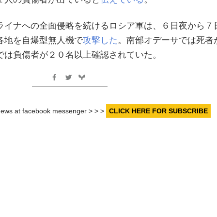
ライナへの全面侵略を続けるロシア軍は、６日夜から７
各地を自爆型無人機で
攻撃した
。南部オデーサでは死者
では負傷者が２０名以上確認されていた。
r news at facebook messenger > > >
CLICK HERE FOR SUBSCRIBE