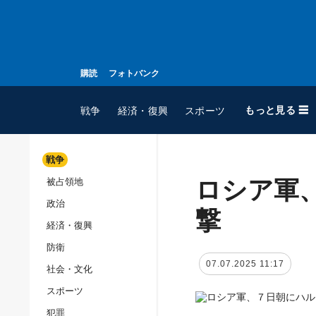
購読
フォトバンク
もっと見る ☰
戦争
経済・復興
スポーツ
戦争
ロシア軍
被占領地
全てのトピック
政治
戦争
撃
経済・復興
被占領地
防衛
政治
07.07.2025 11:17
社会・文化
経済・復興
スポーツ
防衛
犯罪