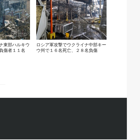
ナ東部ハルキウ
ロシア軍攻撃でウクライナ中部キー
負傷者１１名
ウ州で１６名死亡、２８名負傷