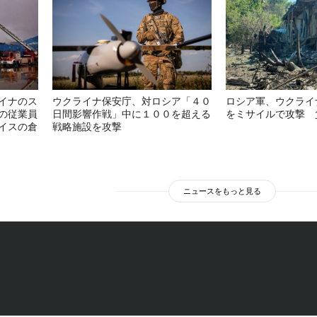
イナのス
ウクライナ保安庁、対ロシア「４０
ロシア軍、ウクライ
の従業員
日間影響作戦」中に１００を超える
をミサイルで攻撃 
イスの倉
戦略施設を攻撃
ニュースをもっと見る