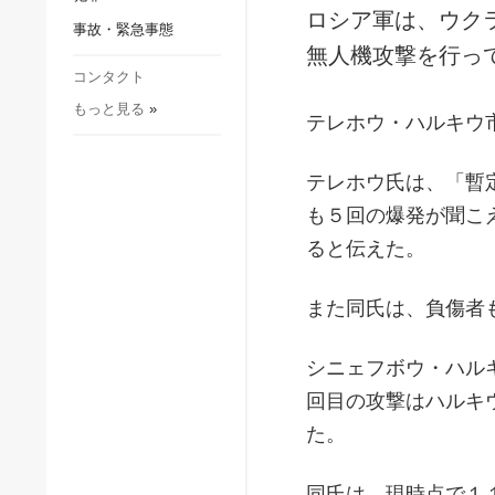
社会・文化
ロシア軍は、ウク
事故・緊急事態
スポーツ
無人機攻撃を行っ
犯罪
コンタクト
もっと見る
»
事故・緊急事態
テレホウ・ハルキウ
テレホウ氏は、「暫
も５回の爆発が聞こ
ると伝えた。
また同氏は、負傷者
シニェフボウ・ハル
回目の攻撃はハルキ
た。
同氏は、現時点で１