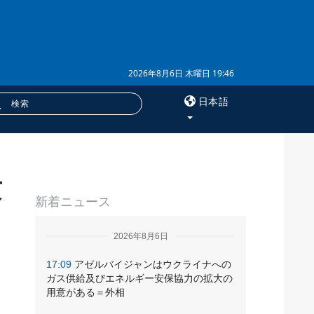
2026年8月6日 木曜日 19:46
日本語
×
攻
サービス
新着ニュース
購読
フォトバンク
2026年8月6日
17:09
アゼルバイジャンはウクライナへの
ガス供給及びエネルギー安保協力の拡大の
用意がある＝外相