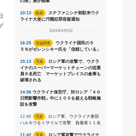
の美」展が開幕
10:13
ステファニシナ前駐米ウク
動画
日
ライナ大使に汚職犯罪容疑通知
が
2026年8月5日
16:25
ウクライナ国民の５
世論調査
５％がゼレンシキー氏を「信頼している」
15:13
ロシア軍の攻撃で、ウクラ
写真
イナのスーパーマーケットチェーンの従業
員６名死亡 マーケットプレイスの倉庫も
破壊される
14:56
ウクライナ保安庁、対ロシア「４０
日間影響作戦」中に１００を超える戦略施
設を攻撃
12:48
ロシア軍、ウクライナ東部
写真
ハルキウをミサイルで攻撃 負傷者１１名
11:42
ロシア軍攻撃でウクライナ
写真