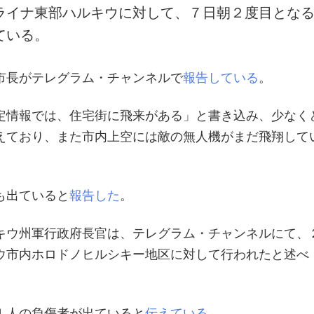
ライナ東部ハルキウに対して、７日朝２度目とな
ている。
市長がテレグラム・チャンネルで
報告している
。
定情報では、住宅街に飛来がある」と書き込み、少なく
えており、また市内上空には敵の無人機がまだ飛翔して
も出ていると
報告した
。
キウ州軍行政府長官は、テレグラム・チャンネルにて、
ウ市内ホロドノヒルシキー地区に対して行われたと述べ
１人の負傷者が出ていると
伝えている
。