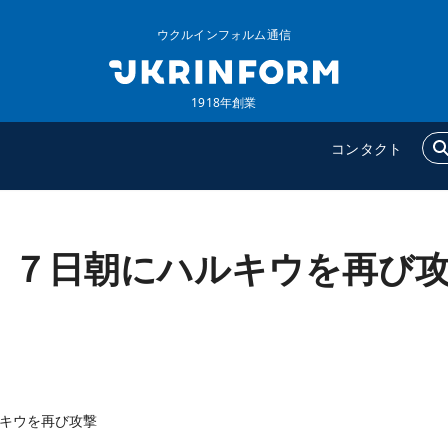
ウクルインフォルム通信
1918年創業
コンタクト
、７日朝にハルキウを再び
ウクルインフォルム
追加
ウクルインフォルムについ
特集
て
インタビュー
コンタクト
写真
動画