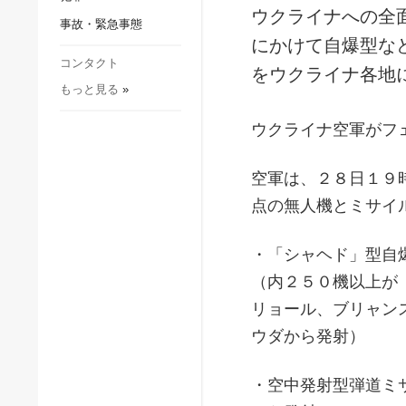
社会・文化
ウクライナへの全
事故・緊急事態
スポーツ
にかけて自爆型な
犯罪
コンタクト
をウクライナ各地
もっと見る
»
事故・緊急事態
ウクライナ空軍がフ
空軍は、２８日１９
点の無人機とミサイ
・「シャヘド」型自
（内２５０機以上が
リョール、ブリャン
ウダから発射）
・空中発射型弾道ミ