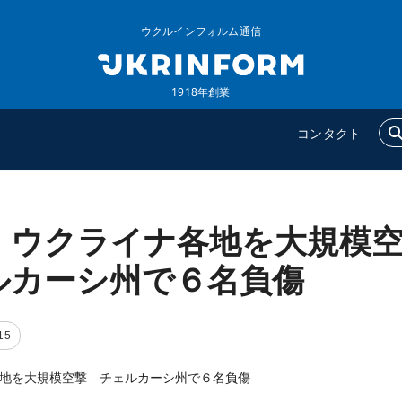
ウクルインフォルム通信
1918年創業
コンタクト
、ウクライナ各地を大規模
ウクルインフォルム
追加
ウクルインフォルムについ
特集
ルカーシ州で６名負傷
て
インタビュー
コンタクト
写真
15
動画