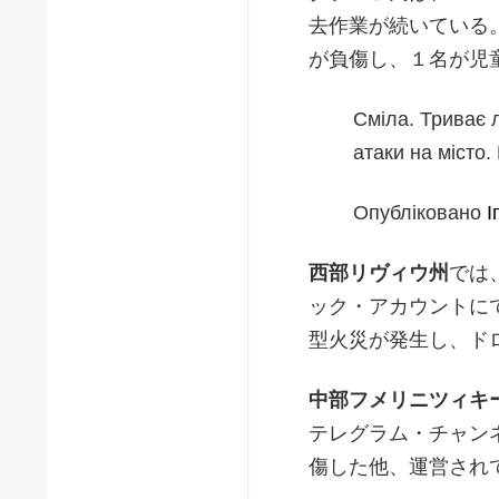
去作業が続いている
が負傷し、１名が児
Сміла. Триває 
атаки на місто. 
Опубліковано
І
西部リヴィウ州
では
ック・アカウントに
型火災が発生し、ド
中部フメリニツィキ
テレグラム・チャン
傷した他、運営され