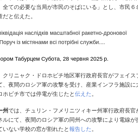
。全ての必要な当局が市民のそばにいる」とし、市民６
童だと伝えた。
ліквідація наслідків масштабної ракетно-дронової
Поруч із містянами всі потрібні служби....
гором Табурцем
Субота, 28 червня 2025 р.
、クリニャク・ドロホビチ地区軍行政府長官がフェイス
て、夜間のロシア軍の攻撃を受け、産業インフラ施設に
ロホビチ市では停電が生じたと
伝えた
。
ー州
では、チュリン・フメリニツィキー州軍行政府長官
ネルにて、夜間のロシア軍の同州への攻撃により電線が
ていない学校の窓が割れたと
報告した
。