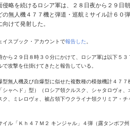
面侵略を続けるロシア軍は、２８日夜から２９日
どの無人機４７７機と弾道・巡航ミサイル計６０
に向けて発射した。
ェイスブック・アカウントで
報告した
。
時から２９日８時３０分にかけて、ロシア軍は以下５３
ルで攻撃を仕掛けてきたと報告している。
爆型無人機及び自爆型に似せた複数種の模倣機計４７７
「シャヘド」型）（ロシア領クルスク、シャタロヴォ、
スク、ミレロヴォ、被占領下ウクライナ領クリミア・チ
サイル「Ｋｈ４７Ｍ２ キンジャル」４弾（露タンボフ州