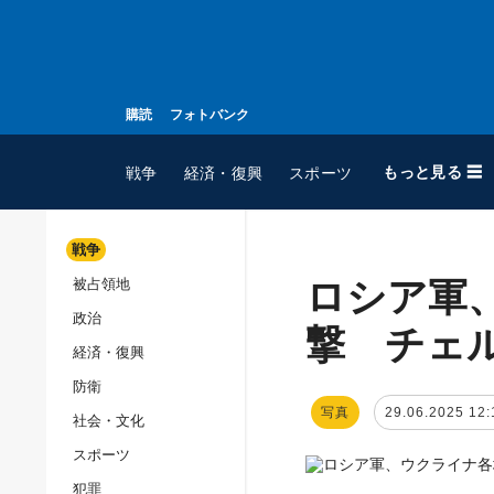
購読
フォトバンク
もっと見る ☰
戦争
経済・復興
スポーツ
戦争
ロシア軍
被占領地
全てのトピック
政治
戦争
撃 チェ
経済・復興
被占領地
防衛
政治
写真
29.06.2025 12:
社会・文化
経済・復興
スポーツ
防衛
犯罪