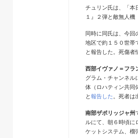
チュリン氏は、「本
１』２弾と敵無人機
同時に同氏は、今回
地区で約１５０世帯
と報告した。死傷者
西部イヴァノ＝フラ
グラム・チャンネル
体（ロハティン共同
と
報告した
。死者は
南部ザポリッジャ州
ルにて、朝６時頃に
ケットシステム、榴