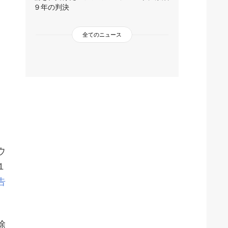
９年の判決
全てのニュース
ウ
１
告
除