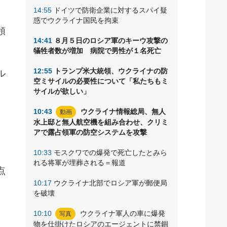
14:55
ドイツで防衛企業に対するスパイ疑
惑でウクライナ国民を拘束
領
14:41
８月５日のロシア軍のキーウ攻撃の
犠牲者数が増加 病院で男性が１名死亡
12:55
トランプ米大統領、ウクライナの防
ル
空ミサイルの必要性について「私たちもミ
サイルが欲しい」
10:43
ウクライナ情報総局、無人
動画
水上邸と無人航空機を組み合わせ、クリミ
アで露占領軍の防空システムを攻撃
10:33
モスクワでの爆発で死亡したとみら
れる将軍が埋葬される＝報道
点
10:17
ウクライナ北部でロシア軍が郵便局
を破壊
10:10
ウクライナ軍人の車に爆発
写真
物を仕掛けたロシアのエージェントに禁錮