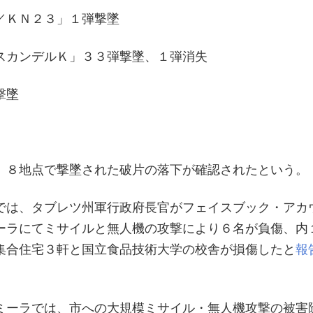
／ＫＮ２３」１弾撃墜
スカンデルＫ」３３弾撃墜、１弾消失
撃墜
、８地点で撃墜された破片の落下が確認されたという。
では、タブレツ州軍行政府長官がフェイスブック・アカ
ーラにてミサイルと無人機の攻撃により６名が負傷、内
集合住宅３軒と国立食品技術大学の校舎が損傷したと
報
ミーラでは、市への大規模ミサイル・無人機攻撃の被害