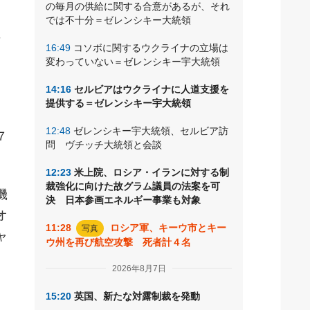
の毎月の供給に関する合意があるが、それ
朝
では不十分＝ゼレンシキー大統領
弾
16:49
コソボに関するウクライナの立場は
変わっていない＝ゼレンシキー宇大統領
14:16
セルビアはウクライナに人道支援を
提供する＝ゼレンシキー宇大統領
12:48
ゼレンシキー宇大統領、セルビア訪
７
問 ヴチッチ大統領と会談
12:23
米上院、ロシア・イランに対する制
裁強化に向けた故グラム議員の法案を可
機
決 日本参画エネルギー事業も対象
オ
11:28
ロシア軍、キーウ市とキー
写真
ャ
ウ州を再び航空攻撃 死者計４名
2026年8月7日
15:20
英国、新たな対露制裁を発動