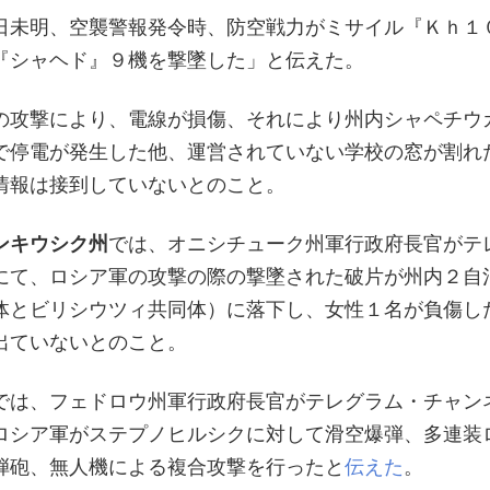
日未明、空襲警報発令時、防空戦力がミサイル『Ｋｈ１
『シャヘド』９機を撃墜した」と伝えた。
の攻撃により、電線が損傷、それにより州内シャペチウ
で停電が発生した他、運営されていない学校の窓が割れ
情報は接到していないとのこと。
ンキウシク州
では、オニシチューク州軍行政府長官がテ
にて、ロシア軍の攻撃の際の撃墜された破片が州内２自
体とビリシウツィ共同体）に落下し、女性１名が負傷し
出ていないとのこと。
では、フェドロウ州軍行政府長官がテレグラム・チャン
ロシア軍がステプノヒルシクに対して滑空爆弾、多連装
弾砲、無人機による複合攻撃を行ったと
伝えた
。