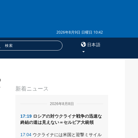
2026年8月9日 日曜日 10:42
日本語
×
空
サービス
新着ニュース
購読
フォトバンク
2026年8月8日
17:19
ロシアの対ウクライナ戦争の迅速な
終結の道は見えない＝セルビア大統領
17:04
ウクライナには米国と迎撃ミサイル