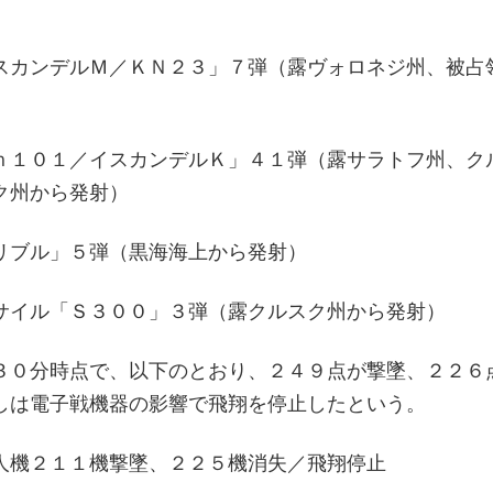
スカンデルＭ／ＫＮ２３」７弾（露ヴォロネジ州、被占
）
ｈ１０１／イスカンデルＫ」４１弾（露サラトフ州、ク
ク州から発射）
リブル」５弾（黒海海上から発射）
サイル「Ｓ３００」３弾（露クルスク州から発射）
３０分時点で、以下のとおり、２４９点が撃墜、２２６
しは電子戦機器の影響で飛翔を停止したという。
人機２１１機撃墜、２２５機消失／飛翔停止