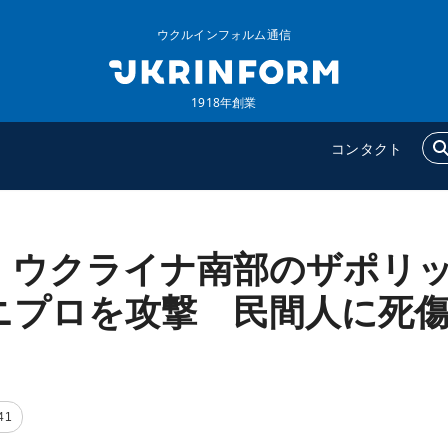
ウクルインフォルム通信
1918年創業
コンタクト
、ウクライナ南部のザポリ
ウクルインフォルム
追加
ウクルインフォルムについ
特集
ニプロを攻撃 民間人に死
て
インタビュー
コンタクト
写真
動画
41