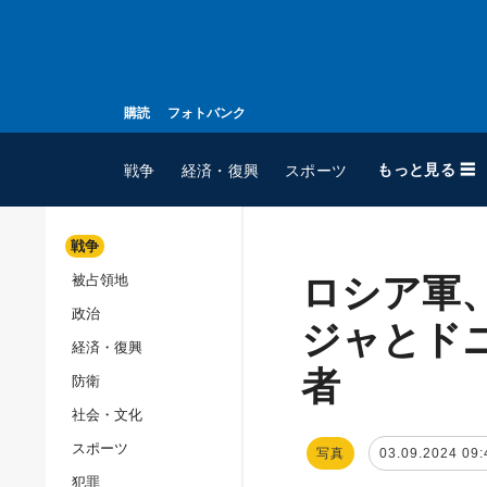
購読
フォトバンク
もっと見る ☰
戦争
経済・復興
スポーツ
戦争
ロシア軍
被占領地
全てのトピック
政治
戦争
ジャとド
経済・復興
被占領地
者
防衛
政治
社会・文化
経済・復興
スポーツ
写真
03.09.2024 09:
防衛
犯罪