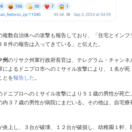
の複数自治体への攻撃も報告しており、「住宅とインフ
３８件の報告は入ってきている」と伝えた。
ク州
のリサク州軍行政府長官は、テレグラム・チャンネ
軍によるドニプロ市へのミサイル攻撃により、１名が死
ことを
報告した
。
のドニプロへのミサイル攻撃により５１歳の男性が死亡
の内３７歳の男性が病院にまだいる。その他は、自宅療
が炎上し、３台が破壊、１２台が破損し、幼稚園１軒、