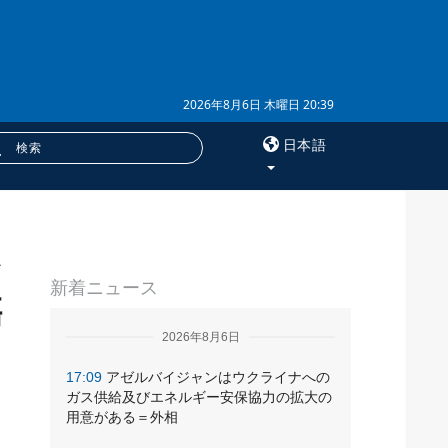
2026年8月6日 木曜日 20:39
日本語
×
ッ
サービス
新着ニュース
購読
傷
フォトバンク
2026年8月6日
17:09
アゼルバイジャンはウクライナへの
ガス供給及びエネルギー安保協力の拡大の
用意がある＝外相