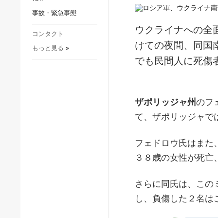
社会・文化
事故・緊急事態
スポーツ
ウクライナへの全
犯罪
コンタクト
けての夜間、同国
もっと見る
»
事故・緊急事態
でも民間人に死傷
ザポリッジャ州
のフ
て、ザポリッジャで
フェドロウ氏はまた
３８歳の女性が死亡
さらに同氏は、この
し、負傷した２名は