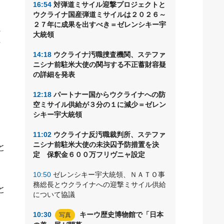
16:54
対弾道ミサイル迎撃プロジェクトと
ウクライナ国産弾道ミサイルは２０２６～
２７年に成果を出すべき＝ゼレンシキー宇
か
大統領
町
14:18
ウクライナ汚職捜査機関、ステファ
ニシナ前駐米大使の関与する不正蓄財容疑
の詳細を発表
12:18
パートナー国からウクライナへの防
空ミサイル供給が３分の１に減少＝ゼレン
シキー宇大統領
11:02
ウクライナ反汚職裁判所、ステファ
ニシナ前駐米大使の未決囚予防措置を決
と
定 保釈金６００万フリヴニャ設定
。
10:50
ゼレンシキー宇大統領、ＮＡＴＯ事
務総長とウクライナへの迎撃ミサイル供給
と
について協議
10:30
キーウ歴史博物館で「日本
写真