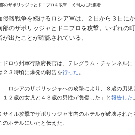
面侵略戦争を続けるロシア軍は、２日から３日に
南部のザポリッジャとドニプロを攻撃。いずれの
者が出たことが確認されている。
ェドロウ州軍行政府長官は、テレグラム・チャンネルに
は２３時頃に爆発の報告を
行った
。
、「ロシアのザポリッジャへの攻撃により、８歳の男児
、１２歳の女児と４３歳の男性が負傷した」と
報告した
ミサイル攻撃でザポリッジャ市内のホテルが破壊された
このホテルにいたと伝えた。