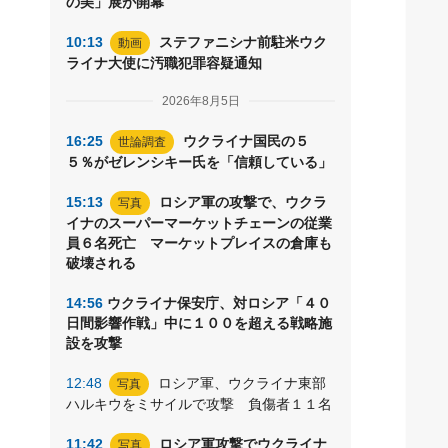
の美」展が開幕
10:13
ステファニシナ前駐米ウク
動画
ライナ大使に汚職犯罪容疑通知
2026年8月5日
16:25
ウクライナ国民の５
世論調査
５％がゼレンシキー氏を「信頼している」
15:13
ロシア軍の攻撃で、ウクラ
写真
イナのスーパーマーケットチェーンの従業
員６名死亡 マーケットプレイスの倉庫も
破壊される
14:56
ウクライナ保安庁、対ロシア「４０
日間影響作戦」中に１００を超える戦略施
設を攻撃
12:48
ロシア軍、ウクライナ東部
写真
ハルキウをミサイルで攻撃 負傷者１１名
11:42
ロシア軍攻撃でウクライナ
写真