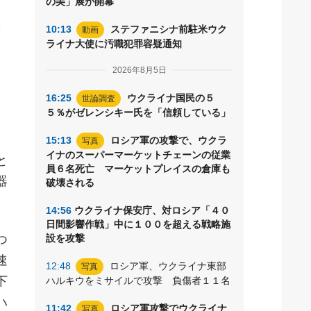
の美」展が開幕
墜
10:13
ステファニシナ前駐米ウク
動画
ライナ大使に汚職犯罪容疑通知
2026年8月5日
16:25
ウクライナ国民の５
世論調査
５％がゼレンシキー氏を「信頼している」
15:13
ロシア軍の攻撃で、ウクラ
写真
イナのスーパーマーケットチェーンの従業
と
員６名死亡 マーケットプレイスの倉庫も
器
破壊される
14:56
ウクライナ保安庁、対ロシア「４０
日間影響作戦」中に１００を超える戦略施
つ
設を攻撃
速
12:48
ロシア軍、ウクライナ東部
写真
下
ハルキウをミサイルで攻撃 負傷者１１名
ハ
11:42
ロシア軍攻撃でウクライナ
写真