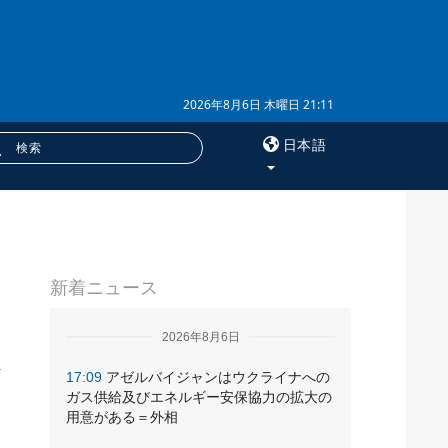
2026年8月6日 木曜日 21:11
日本語
×
Ｐ
サービス
新着ニュース
購読
イ
フォトバンク
2026年8月6日
17:09
アゼルバイジャンはウクライナへの
ガス供給及びエネルギー安保協力の拡大の
用意がある＝外相