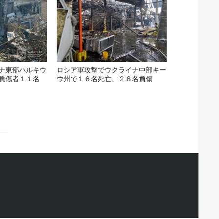
ナ東部ハルキウ
ロシア軍攻撃でウクライナ中部キー
負傷者１１名
ウ州で１６名死亡、２８名負傷