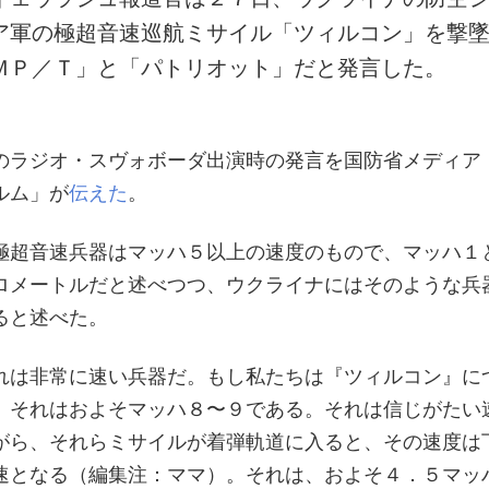
ア軍の極超音速巡航ミサイル「ツィルコン」を撃
ＭＰ／Ｔ」と「パトリオット」だと発言した。
のラジオ・スヴォボーダ出演時の発言を国防省メディア
ルム」が
伝えた
。
極超音速兵器はマッハ５以上の速度のもので、マッハ１
ロメートルだと述べつつ、ウクライナにはそのような兵
ると述べた。
れは非常に速い兵器だ。もし私たちは『ツィルコン』に
、それはおよそマッハ８〜９である。それは信じがたい
がら、それらミサイルが着弾軌道に入ると、その速度は
速となる（編集注：ママ）。それは、およそ４．５マッ