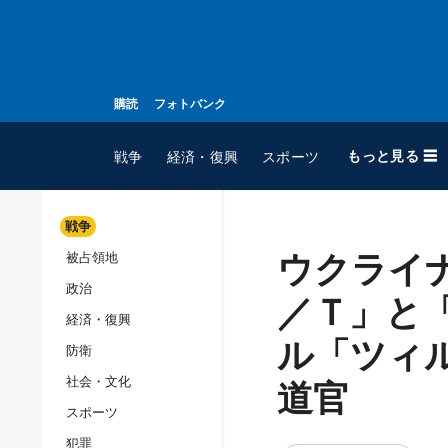
購読
フォトバンク
もっと見る ☰
戦争
経済・復興
スポーツ
戦争
ウクライ
被占領地
全てのトピック
政治
戦争
／Ｔ」と
経済・復興
被占領地
ル「ツィ
防衛
政治
道官
社会・文化
経済・復興
スポーツ
防衛
犯罪