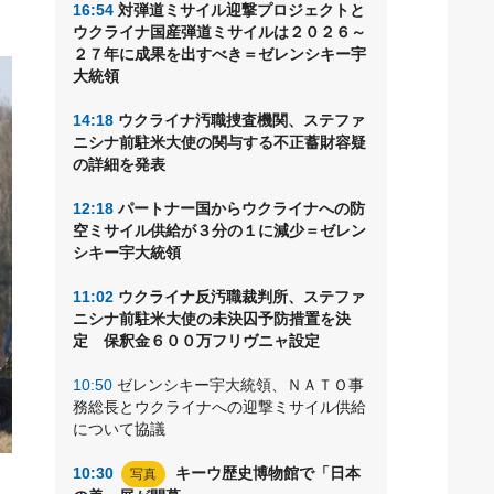
16:54
対弾道ミサイル迎撃プロジェクトと
ウクライナ国産弾道ミサイルは２０２６～
２７年に成果を出すべき＝ゼレンシキー宇
大統領
14:18
ウクライナ汚職捜査機関、ステファ
ニシナ前駐米大使の関与する不正蓄財容疑
の詳細を発表
12:18
パートナー国からウクライナへの防
空ミサイル供給が３分の１に減少＝ゼレン
シキー宇大統領
11:02
ウクライナ反汚職裁判所、ステファ
ニシナ前駐米大使の未決囚予防措置を決
定 保釈金６００万フリヴニャ設定
10:50
ゼレンシキー宇大統領、ＮＡＴＯ事
務総長とウクライナへの迎撃ミサイル供給
について協議
10:30
キーウ歴史博物館で「日本
写真
シ