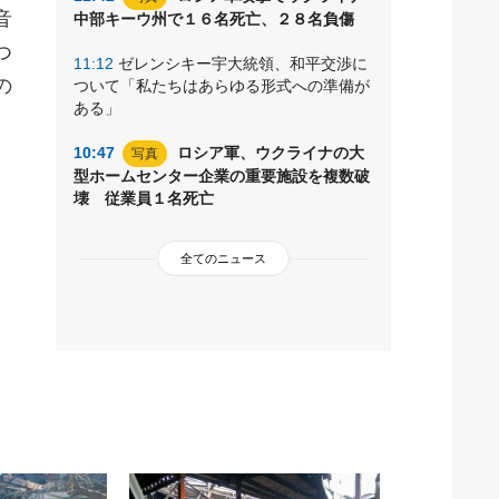
音
中部キーウ州で１６名死亡、２８名負傷
つ
11:12
ゼレンシキー宇大統領、和平交渉に
の
ついて「私たちはあらゆる形式への準備が
ある」
10:47
ロシア軍、ウクライナの大
写真
型ホームセンター企業の重要施設を複数破
壊 従業員１名死亡
全てのニュース