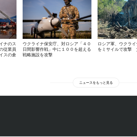
イナのス
ウクライナ保安庁、対ロシア「４０
ロシア軍、ウクライ
の従業員
日間影響作戦」中に１００を超える
をミサイルで攻撃 
イスの倉
戦略施設を攻撃
ニュースをもっと見る