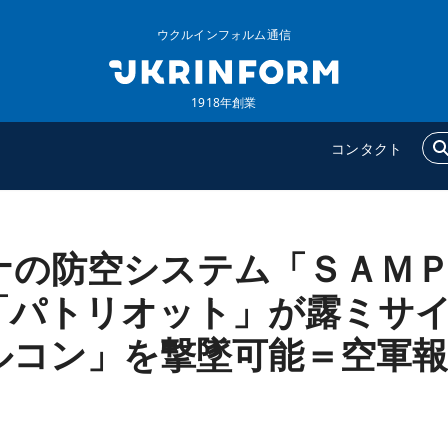
ウクルインフォルム通信
1918年創業
コンタクト
ナの防空システム「ＳＡＭ
ウクルインフォルム
追加
ウクルインフォルムについ
特集
「パトリオット」が露ミサ
て
インタビュー
ルコン」を撃墜可能＝空軍報
コンタクト
写真
動画