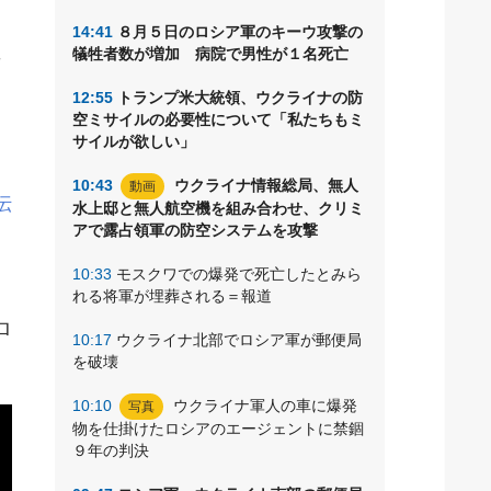
14:41
８月５日のロシア軍のキーウ攻撃の
犠牲者数が増加 病院で男性が１名死亡
万
12:55
トランプ米大統領、ウクライナの防
２
空ミサイルの必要性について「私たちもミ
サイルが欲しい」
10:43
ウクライナ情報総局、無人
動画
伝
水上邸と無人航空機を組み合わせ、クリミ
アで露占領軍の防空システムを攻撃
10:33
モスクワでの爆発で死亡したとみら
れる将軍が埋葬される＝報道
ロ
10:17
ウクライナ北部でロシア軍が郵便局
を破壊
10:10
ウクライナ軍人の車に爆発
写真
物を仕掛けたロシアのエージェントに禁錮
９年の判決