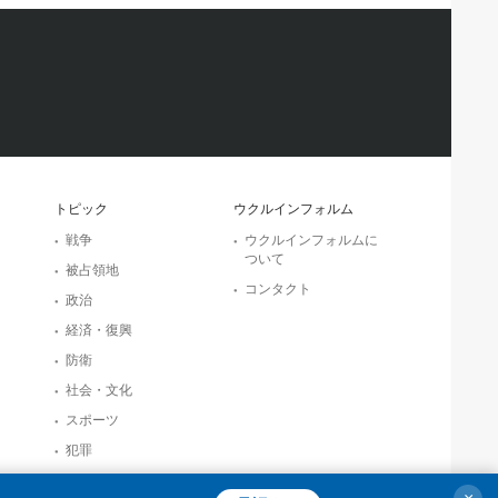
トピック
ウクルインフォルム
戦争
ウクルインフォルムに
ついて
被占領地
コンタクト
政治
経済・復興
防衛
社会・文化
スポーツ
犯罪
事故・緊急事態