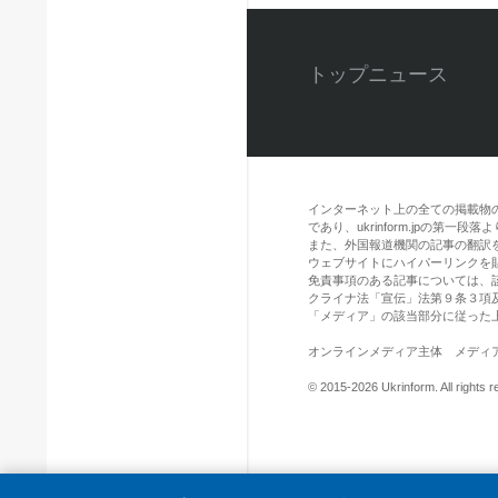
トップニュース
インターネット上の全ての掲載物
であり、ukrinform.jpの第
また、外国報道機関の記事の翻訳を引用
ウェブサイトにハイパーリンクを
免責事項のある記事については、
クライナ法「宣伝」法第９条３項
「メディア」の該当部分に従った
オンラインメディア主体 メディア識別
© 2015-2026 Ukrinform. All rights r