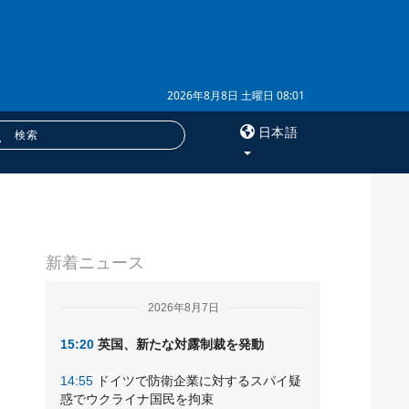
2026年8月8日 土曜日 08:01
日本語
×
サービス
新着ニュース
購読
フォトバンク
2026年8月7日
15:20
英国、新たな対露制裁を発動
14:55
ドイツで防衛企業に対するスパイ疑
惑でウクライナ国民を拘束