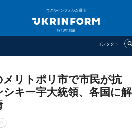
ウクルインフォルム通信
1918年創業
コンタクト
のメリトポリ市で市民が抗
ウクルインフォルム
追加
ウクルインフォルムについ
特集
ンシキー宇大統領、各国に解
て
インタビュー
請
コンタクト
写真
動画
11