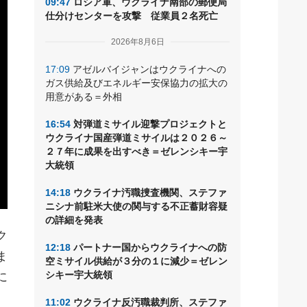
09:47
ロシア軍、ウクライナ南部の郵便局
仕分けセンターを攻撃 従業員２名死亡
2026年8月6日
17:09
アゼルバイジャンはウクライナへの
ガス供給及びエネルギー安保協力の拡大の
用意がある＝外相
16:54
対弾道ミサイル迎撃プロジェクトと
ウクライナ国産弾道ミサイルは２０２６～
２７年に成果を出すべき＝ゼレンシキー宇
大統領
14:18
ウクライナ汚職捜査機関、ステファ
ニシナ前駐米大使の関与する不正蓄財容疑
の詳細を発表
ク
12:18
パートナー国からウクライナへの防
ま
空ミサイル供給が３分の１に減少＝ゼレン
シキー宇大統領
に
11:02
ウクライナ反汚職裁判所、ステファ