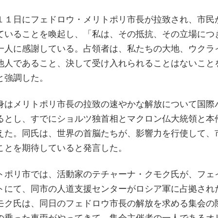
１１日にフェドロウ・メリトポリ市長が拉致され、市民
ていることを喚起し、「私は、その抵抗、その立場につ
一人に感謝している。占領者は、私たちの大地、ウクラ
他人であること、決して受け入れられることはないこと
と強調した。
身はメリトポリ市長の拉致の速やかな解放について国際
るとし、すでにショルツ独首相とマクロン仏大統領と本
えた。同氏は、世界の首脳たちが、影響力を行使して、
ことを期待していると発言した。
トポリ市では、活動家のテチャーナ・クモク氏が、フェ
トにて、同市の人道支援センターがロシア軍に占拠され
モク氏は、同日のフェドロウ市長の解放を求める集会の
の乗った車両がやってきて、集会主催者の一人であるオ