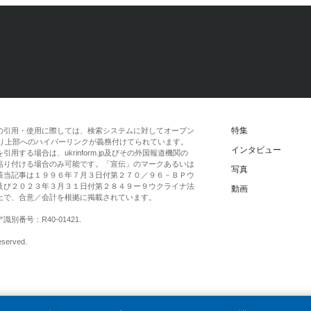
特集
の引用・使用に際しては、検索システムに対してオープン
一段落より上部へのハイパーリンクが義務付けてられています。
インタビュー
する場合は、ukrinform.jp及びその外国報道機関の
貼り付ける場合のみ可能です。「宣伝」のマークあるいは
写真
該当記事は１９９６年７月３日付第２７０／９６－ＢＰウ
及び２０２３年３月３１日付第２８４９ー９ウクライナ法
動画
上で、合意／会計を根拠に掲載されています。
番号：R40-01421.
eserved.