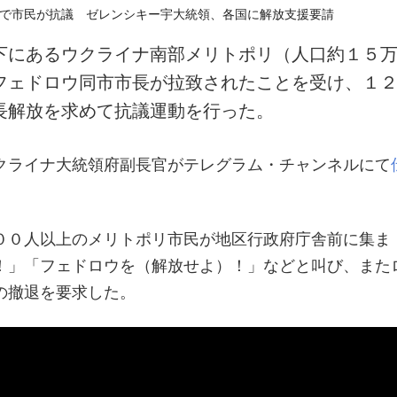
下にあるウクライナ南部メリトポリ（人口約１５
フェドロウ同市市長が拉致されたことを受け、１
長解放を求めて抗議運動を行った。
クライナ大統領府副長官がテレグラム・チャンネルにて
００人以上のメリトポリ市民が地区行政府庁舎前に集ま
！」「フェドロウを（解放せよ）！」などと叫び、また
の撤退を要求した。