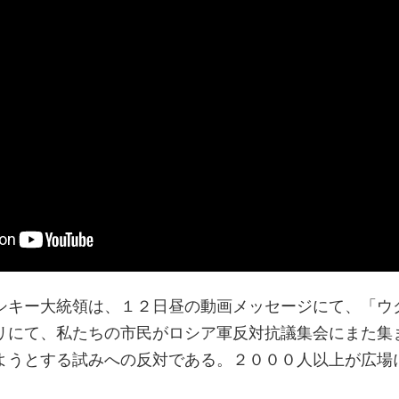
シキー大統領は、１２日昼の動画メッセージにて、「ウ
リにて、私たちの市民がロシア軍反対抗議集会にまた集
ようとする試みへの反対である。２０００人以上が広場
。