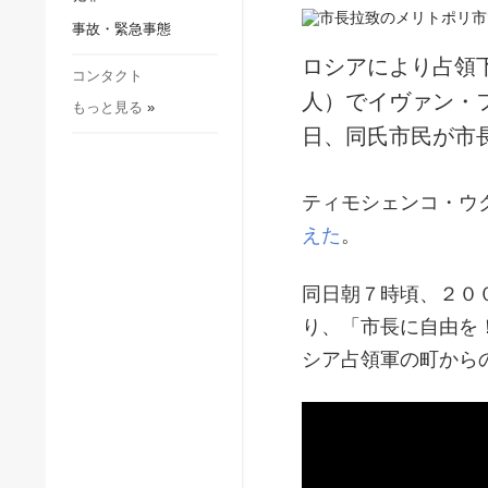
社会・文化
事故・緊急事態
スポーツ
ロシアにより占領
犯罪
コンタクト
人）でイヴァン・
もっと見る
»
事故・緊急事態
日、同氏市民が市
ティモシェンコ・ウ
えた
。
同日朝７時頃、２０
り、「市長に自由を
シア占領軍の町から