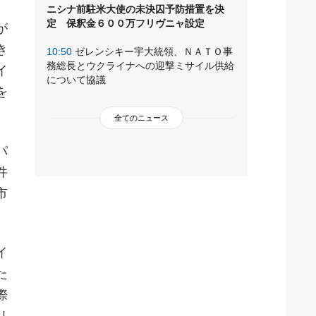
ニシナ前駐米大使の未決囚予防措置を決
定 保釈金６００万フリヴニャ設定
が
き
10:50
ゼレンシキー宇大統領、ＮＡＴＯ事
務総長とウクライナへの迎撃ミサイル供給
イ
について協議
を
全てのニュース
パ
件
市
イ
た
際
リ