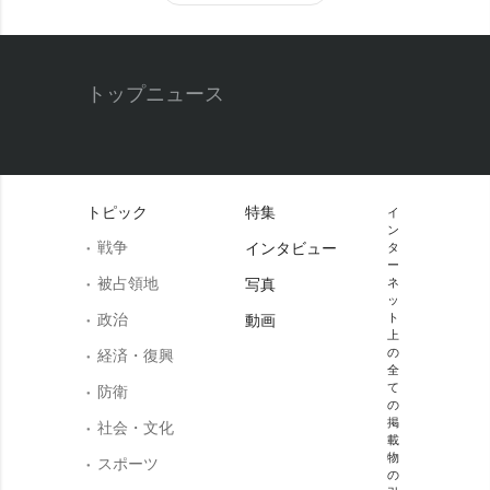
トップニュース
トピック
特集
イ
ン
戦争
インタビュー
タ
ー
被占領地
写真
ネ
ッ
政治
ト
動画
上
の
経済・復興
全
て
防衛
の
掲
社会・文化
載
物
スポーツ
の