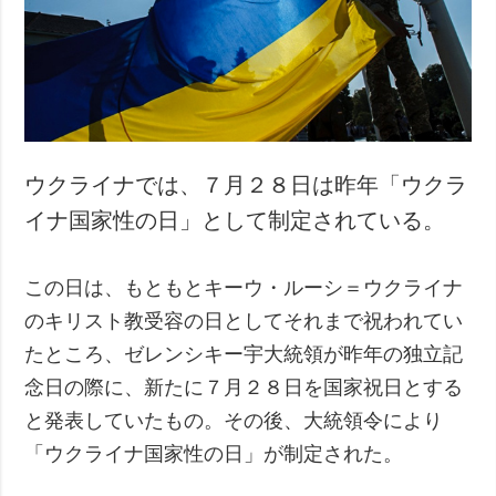
犯罪
事故・緊急事態
追加
サービス
特集
購読
インタビュー
フォトバンク
ウクライナでは、７月２８日は昨年「ウクラ
写真
イナ国家性の日」として制定されている。
動画
この日は、もともとキーウ・ルーシ＝ウクライナ
のキリスト教受容の日としてそれまで祝われてい
たところ、ゼレンシキー宇大統領が昨年の独立記
念日の際に、新たに７月２８日を国家祝日とする
と発表していたもの。その後、大統領令により
「ウクライナ国家性の日」が制定された。