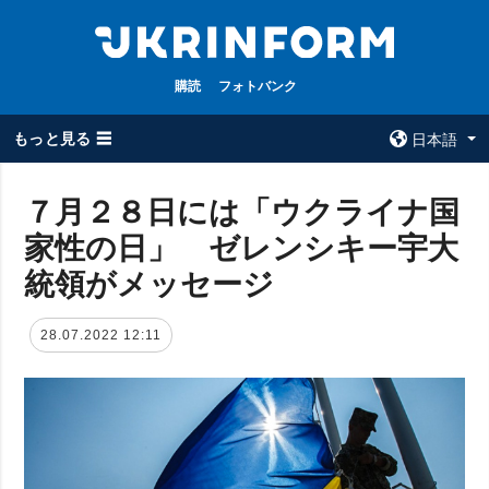
購読
フォトバンク
もっと見る ☰
日本語
×
７月２８日には「ウクライナ国
家性の日」 ゼレンシキー宇大
全てのトピック
ウクルインフォ
ルム
統領がメッセージ
戦争
ウクルインフォル
被占領地
ムについて
28.07.2022 12:11
政治
コンタクト
経済・復興
防衛
社会・文化
スポーツ