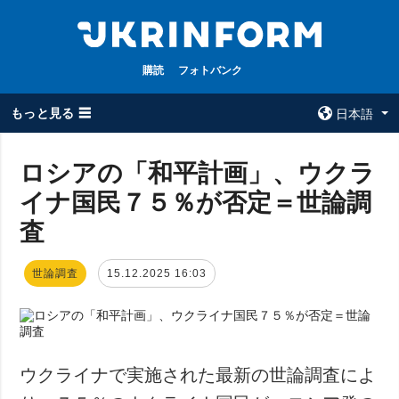
購読
フォトバンク
もっと見る ☰
日本語
×
ロシアの「和平計画」、ウクラ
イナ国民７５％が否定＝世論調
全てのトピック
ウクルインフォ
ルム
査
戦争
ウクルインフォル
被占領地
ムについて
世論調査
15.12.2025 16:03
政治
コンタクト
経済・復興
防衛
社会・文化
ウクライナで実施された最新の世論調査によ
スポーツ