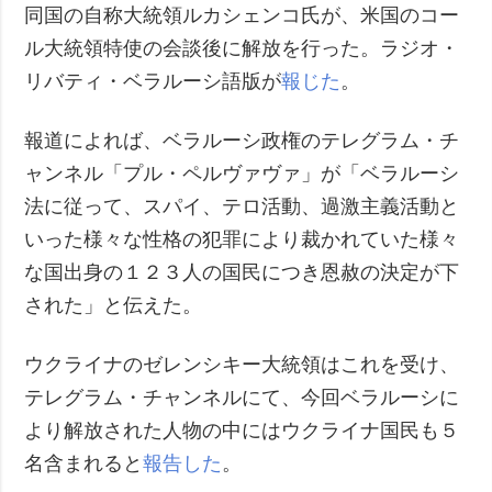
同国の自称大統領ルカシェンコ氏が、米国のコー
ル大統領特使の会談後に解放を行った。ラジオ・
リバティ・ベラルーシ語版が
報じた
。
報道によれば、ベラルーシ政権のテレグラム・チ
ャンネル「プル・ペルヴァヴァ」が「ベラルーシ
法に従って、スパイ、テロ活動、過激主義活動と
いった様々な性格の犯罪により裁かれていた様々
な国出身の１２３人の国民につき恩赦の決定が下
された」と伝えた。
ウクライナのゼレンシキー大統領はこれを受け、
テレグラム・チャンネルにて、今回ベラルーシに
より解放された人物の中にはウクライナ国民も５
名含まれると
報告した
。