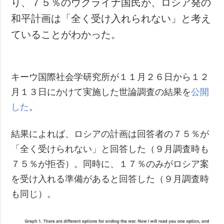
り、７５％のウクライナ国民が、ロシア発の
犯罪
和平計画は「全く受け入れられない」と考え
事故・緊急事態
ていることがわかった。
追加
サービス
特集
購読
キーウ国際社会学研究所が１１月２６日から１２
インタビュー
フォトバンク
月１３日にかけて実施した世論調査の結果を
公開
写真
した
。
動画
結果によれば、ロシアの計画は回答者の７５％が
「全く受けられない」と回答した（９月調査時も
７５％が拒否）。同時に、１７％のみがロシア案
を受け入れる準備があると回答した（９月調査時
も同じ）。