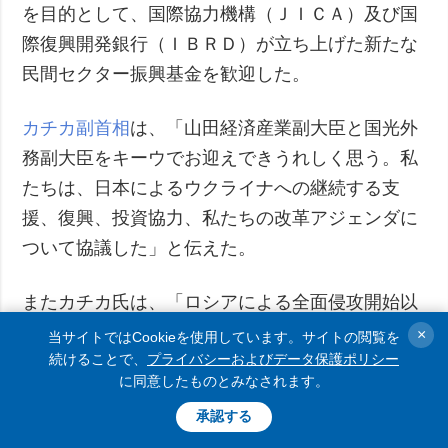
を目的として、国際協力機構（ＪＩＣＡ）及び国
際復興開発銀行（ＩＢＲＤ）が立ち上げた新たな
民間セクター振興基金を歓迎した。
カチカ副首相
は、「山田経済産業副大臣と国光外
務副大臣をキーウでお迎えできうれしく思う。私
たちは、日本によるウクライナへの継続する支
援、復興、投資協力、私たちの改革アジェンダに
ついて協議した」と伝えた。
またカチカ氏は、「ロシアによる全面侵攻開始以
来の揺るぎない支援とウクライナの復興と強靭性
×
当サイトではCookieを使用しています。サイトの閲覧を
続けることで、
プライバシーおよびデータ保護ポリシー
への強力な支援に対して、日本に感謝している」
に同意したものとみなされます。
と表明した。
承認する
Glad to welcome in Kyiv 🇯🇵State