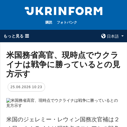
購読
フォトバンク
もっと見る ☰
日本語
×
米国務省高官、現時点でウクラ
イナは戦争に勝っているとの見
全てのトピック
ウクルインフォ
ルム
方示す
戦争
ウクルインフォル
被占領地
ムについて
25.06.2026 10:23
政治
コンタクト
経済・復興
防衛
社会・文化
米国のジェレミー・レウィン国務次官補は２
スポーツ