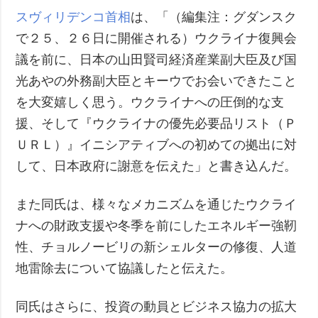
スヴィリデンコ首相
は、「（編集注：グダンスク
で２５、２６日に開催される）ウクライナ復興会
議を前に、日本の山田賢司経済産業副大臣及び国
光あやの外務副大臣とキーウでお会いできたこと
を大変嬉しく思う。ウクライナへの圧倒的な支
援、そして『ウクライナの優先必要品リスト（Ｐ
ＵＲＬ）』イニシアティブへの初めての拠出に対
して、日本政府に謝意を伝えた」と書き込んだ。
また同氏は、様々なメカニズムを通じたウクライ
ナへの財政支援や冬季を前にしたエネルギー強靭
性、チョルノービリの新シェルターの修復、人道
地雷除去について協議したと伝えた。
同氏はさらに、投資の動員とビジネス協力の拡大