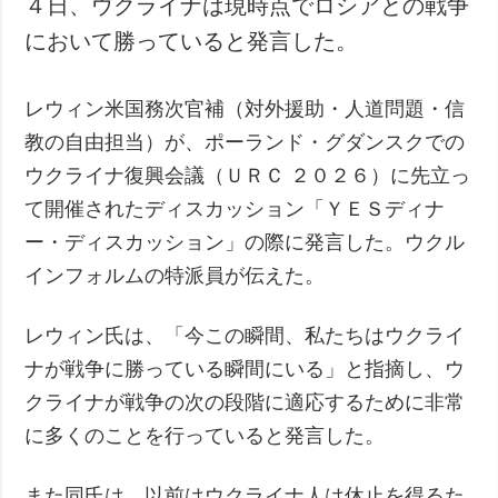
４日、ウクライナは現時点でロシアとの戦争
犯罪
において勝っていると発言した。
事故・緊急事態
レウィン米国務次官補（対外援助・人道問題・信
追加
サービス
教の自由担当）が、ポーランド・グダンスクでの
特集
購読
ウクライナ復興会議（ＵＲＣ ２０２６）に先立っ
インタビュー
フォトバンク
て開催されたディスカッション「ＹＥＳディナ
写真
ー・ディスカッション」の際に発言した。ウクル
動画
インフォルムの特派員が伝えた。
レウィン氏は、「今この瞬間、私たちはウクライ
ナが戦争に勝っている瞬間にいる」と指摘し、ウ
クライナが戦争の次の段階に適応するために非常
に多くのことを行っていると発言した。
また同氏は、以前はウクライナ人は休止を得るた