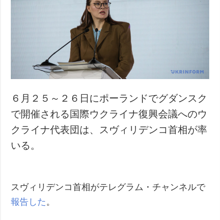
犯罪
事故・緊急事態
追加
サービス
特集
購読
インタビュー
フォトバンク
写真
６月２５～２６日にポーランドでグダンスク
動画
で開催される国際ウクライナ復興会議へのウ
クライナ代表団は、スヴィリデンコ首相が率
いる。
スヴィリデンコ首相がテレグラム・チャンネルで
報告した
。