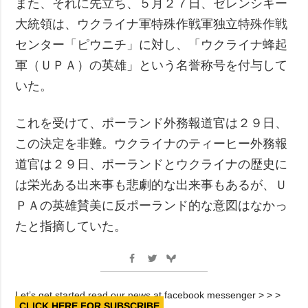
また、それに先立ち、５月２７日、ゼレンシキー
大統領は、ウクライナ軍特殊作戦軍独立特殊作戦
センター「ピウニチ」に対し、「ウクライナ蜂起
軍（ＵＰＡ）の英雄」という名誉称号を付与して
いた。
これを受けて、ポーランド外務報道官は２９日、
この決定を非難。ウクライナのティーヒー外務報
道官は２９日、ポーランドとウクライナの歴史に
は栄光ある出来事も悲劇的な出来事もあるが、Ｕ
ＰＡの英雄賛美に反ポーランド的な意図はなかっ
たと指摘していた。
Let’s get started read our news at facebook messenger > > >
CLICK HERE FOR SUBSCRIBE