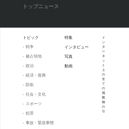
トップニュース
トピック
特集
イ
ン
戦争
インタビュー
タ
ー
被占領地
写真
ネ
ッ
政治
ト
動画
上
の
経済・復興
全
て
防衛
の
掲
社会・文化
載
物
スポーツ
の
引
犯罪
事故・緊急事態