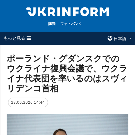
購読
フォトバンク
もっと見る ☰
日本語
×
ポーランド・グダンスクでの
ウクライナ復興会議で、ウクラ
全てのトピック
ウクルインフォ
ルム
イナ代表団を率いるのはスヴィ
戦争
ウクルインフォル
リデンコ首相
被占領地
ムについて
政治
コンタクト
23.06.2026 14:44
経済・復興
防衛
社会・文化
スポーツ