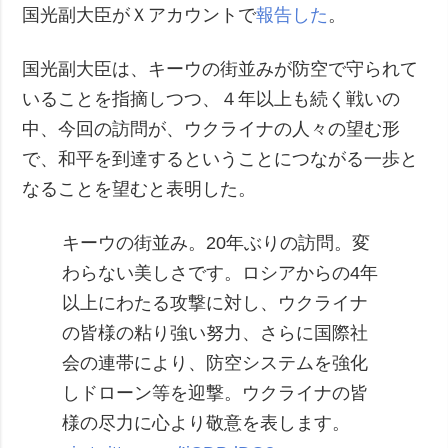
国光副大臣がＸアカウントで
報告した
。
犯罪
事故・緊急事態
国光副大臣は、キーウの街並みが防空で守られて
いることを指摘しつつ、４年以上も続く戦いの
追加
サービス
中、今回の訪問が、ウクライナの人々の望む形
特集
購読
で、和平を到達するということにつながる一歩と
インタビュー
フォトバンク
なることを望むと表明した。
写真
動画
キーウの街並み。20年ぶりの訪問。変
わらない美しさです。ロシアからの4年
以上にわたる攻撃に対し、ウクライナ
の皆様の粘り強い努力、さらに国際社
会の連帯により、防空システムを強化
しドローン等を迎撃。ウクライナの皆
様の尽力に心より敬意を表します。