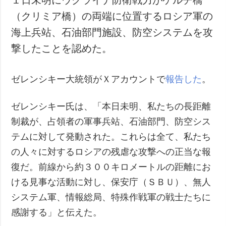
１日未明にウクライナ防衛戦力がケルチ橋
（クリミア橋）の両端に位置するロシア軍の
海上兵站、石油部門施設、防空システムを攻
撃したことを認めた。
ゼレンシキー大統領がＸアカウントで
報告した
。
ゼレンシキー氏は、「本日未明、私たちの長距離
制裁が、占領者の軍事兵站、石油部門、防空シス
テムに対して発動された。これらは全て、私たち
の人々に対するロシアの残虐な攻撃への正当な報
復だ。前線から約３００キロメートルの距離にお
ける見事な活動に対し、保安庁（ＳＢＵ）、無人
システム軍、情報総局、特殊作戦軍の戦士たちに
感謝する」と伝えた。