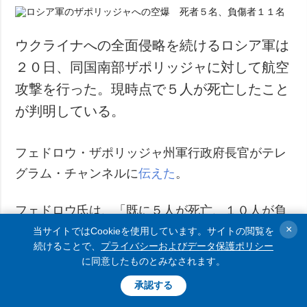
ウクライナへの全面侵略を続けるロシア軍は
２０日、同国南部ザポリッジャに対して航空
攻撃を行った。現時点で５人が死亡したこと
が判明している。
フェドロウ・ザポリッジャ州軍行政府長官がテレ
グラム・チャンネルに
伝えた
。
フェドロウ氏は、「既に５人が死亡、１０人が負
×
傷。ザポリッジャへの敵の攻撃による損失の数が
当サイトではCookieを使用しています。サイトの閲覧を
続けることで、
プライバシーおよびデータ保護ポリシー
増加している」と報告した。
に同意したものとみなされます。
承認する
また、爆弾が１つ住宅街に着弾したとし、民家の