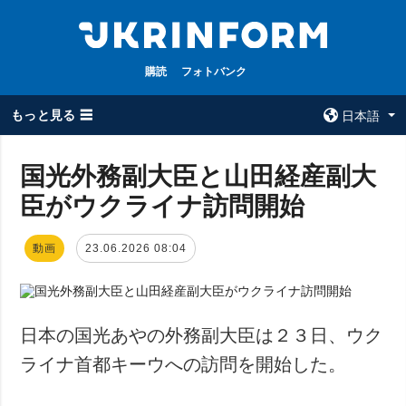
購読
フォトバンク
もっと見る ☰
日本語
×
国光外務副大臣と山田経産副大
臣がウクライナ訪問開始
全てのトピック
ウクルインフォ
ルム
戦争
動画
23.06.2026 08:04
ウクルインフォル
被占領地
ムについて
政治
コンタクト
経済・復興
日本の国光あやの外務副大臣は２３日、ウク
防衛
ライナ首都キーウへの訪問を開始した。
社会・文化
スポーツ