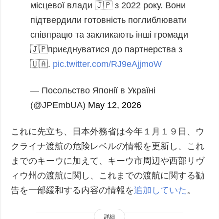
місцевої влади 🇯🇵 з 2022 року. Вони
підтвердили готовність поглиблювати
співпрацю та закликають інші громади
🇯🇵приєднуватися до партнерства з
🇺🇦.
pic.twitter.com/RJ9eAjjmoW
— Посольство Японії в Україні
(@JPEmbUA)
May 12, 2026
これに先立ち、日本外務省は今年１月１９日、ウ
クライナ渡航の危険レベルの情報を更新し、これ
までのキーウに加えて、キーウ市周辺や西部リヴ
ィウ州の渡航に関し、これまでの渡航に関する勧
告を一部緩和する内容の情報を
追加していた
。
詳細