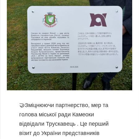
🤝Зміцнюючи партнерство, мер та
голова міської ради Камеоки
відвідали Трускавець . Це перший
візит до України представників