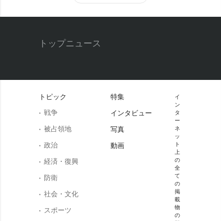
トップニュース
トピック
特集
イ
ン
戦争
インタビュー
タ
ー
被占領地
写真
ネ
ッ
政治
ト
動画
上
の
経済・復興
全
て
防衛
の
掲
社会・文化
載
物
スポーツ
の