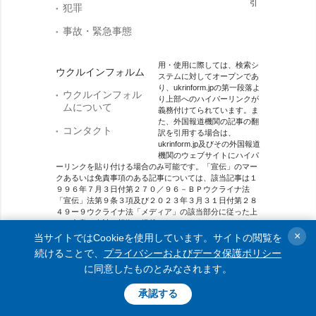
引
犯罪
事故・緊急事態
用・使用に際しては、検索シ
ウクルインフォルム
ステムに対してオープンであ
り、ukrinform.jpの第一段落よ
ウクルインフォル
り上部へのハイパーリンクが
ムについて
義務付けてられています。ま
た、外国報道機関の記事の翻
コンタクト
訳を引用する場合は、
ukrinform.jp及びその外国報道
機関のウェブサイトにハイパ
ーリンクを貼り付ける場合のみ可能です。「宣伝」のマー
クあるいは免責事項のある記事については、該当記事は１
９９６年７月３日付第２７０／９６－ＢＰウクライナ法
「宣伝」法第９条３項及び２０２３年３月３１日付第２８
４９ー９ウクライナ法「メディア」の該当部分に従った上
で、合意／会計を根拠に掲載されています。
×
当サイトではCookieを使用しています。サイトの閲覧を
オンラインメディア主体 メディア識別番号：R40-01421.
続けることで、
プライバシーおよびデータ保護ポリシー
に同意したものとみなされます。
© 2015-2026 Ukrinform. All rights reserved.
承認する