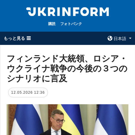
購読
フォトバンク
もっと見る ☰
日本語
×
フィンランド大統領、ロシア・
ウクライナ戦争の今後の３つの
全てのトピック
ウクルインフォ
ルム
シナリオに言及
戦争
ウクルインフォル
被占領地
ムについて
12.05.2026 12:36
政治
コンタクト
経済・復興
防衛
社会・文化
スポーツ