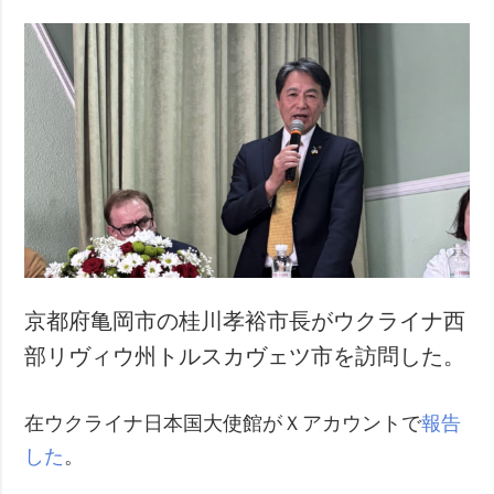
京都府亀岡市の桂川孝裕市長がウクライナ西
部リヴィウ州トルスカヴェツ市を訪問した。
在ウクライナ日本国大使館がＸアカウントで
報告
した
。