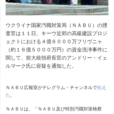
ウクライナ国家汚職対策局（ＮＡＢＵ）の捜
査官は１１日、キーウ近郊の高級建設プロジ
ェクトにおける４億６０００万フリヴニャ
（約１６億５０００万円）の資金洗浄事件に
関して、前大統領府長官のアンドリー・イェ
ルマーク氏に容疑を通知した。
ＮＡＢＵ広報室がテレグラム・チャンネルで
伝え
た
。
ＮＡＢＵは、「ＮＡＢＵ及び特別汚職対策検察