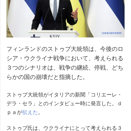
犯罪
事故・緊急事態
追加
サービス
特集
購読
インタビュー
フォトバンク
フィンランドのストゥブ大統領は、今後のロ
写真
シア・ウクライナ戦争において、考えられる
動画
３つのシナリオは、戦争の継続、停戦、どち
らかの国の崩壊だと指摘した。
ストゥブ大統領がイタリアの新聞「コリエーレ・
デラ・セラ」とのインタビュー時に発言した。ｄ
ｐａが
伝えた
。
ストゥブ氏は、ウクライナにとって考えられる３