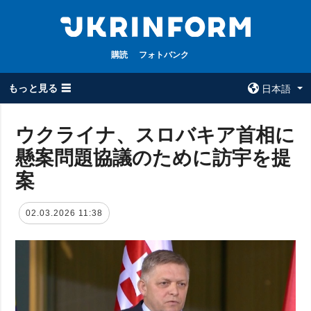
購読
フォトバンク
もっと見る ☰
日本語
×
ウクライナ、スロバキア首相に
懸案問題協議のために訪宇を提
全てのトピック
ウクルインフォ
ルム
案
戦争
ウクルインフォル
被占領地
ムについて
02.03.2026 11:38
政治
コンタクト
経済・復興
防衛
社会・文化
スポーツ