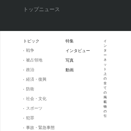
トップニュース
トピック
特集
イ
ン
戦争
インタビュー
タ
ー
被占領地
写真
ネ
ッ
政治
ト
動画
上
の
経済・復興
全
て
防衛
の
掲
社会・文化
載
物
スポーツ
の
引
犯罪
事故・緊急事態