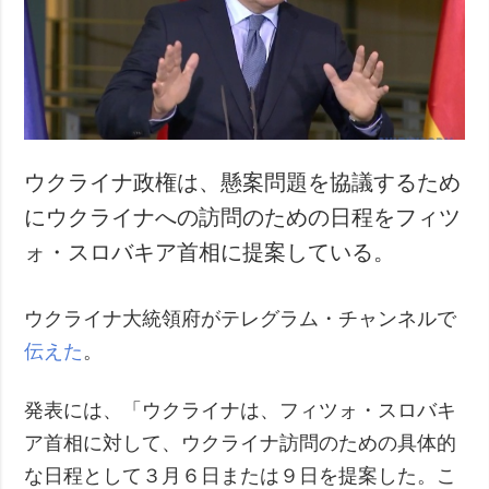
犯罪
事故・緊急事態
追加
サービス
特集
購読
インタビュー
フォトバンク
ウクライナ政権は、懸案問題を協議するため
写真
にウクライナへの訪問のための日程をフィツ
動画
ォ・スロバキア首相に提案している。
ウクライナ大統領府がテレグラム・チャンネルで
伝えた
。
発表には、「ウクライナは、フィツォ・スロバキ
ア首相に対して、ウクライナ訪問のための具体的
な日程として３月６日または９日を提案した。こ