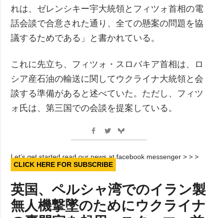
れは、ゼレンシキー宇大統領とフィツォ首相の電
話会談で合意された通り、全ての懸案の問題を協
議するためである」と書かれている。
これに先立ち、フィツォ・スロバキア首相は、ロ
シア産石油の輸送に関してウクライナ大統領と会
談する準備があると述べていた。ただし、フィツ
ォ氏は、第三国での会談を提案している。
Let’s get started read our news at facebook messenger > > >
CLICK HERE FOR SUBSCRIBE
英国、ペルシャ湾でのイラン製
無人機撃墜のためにウクライナ