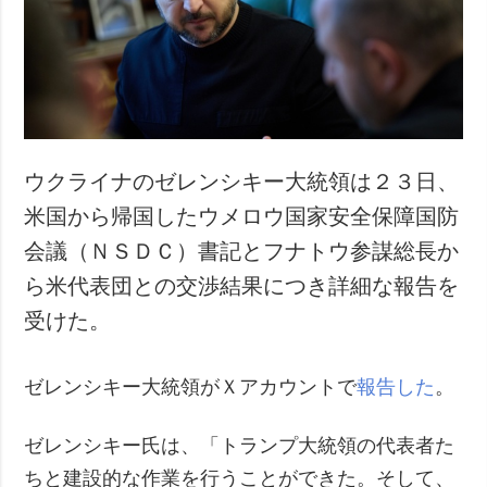
犯罪
事故・緊急事態
追加
サービス
特集
購読
インタビュー
フォトバンク
ウクライナのゼレンシキー大統領は２３日、
写真
米国から帰国したウメロウ国家安全保障国防
動画
会議（ＮＳＤＣ）書記とフナトウ参謀総長か
ら米代表団との交渉結果につき詳細な報告を
受けた。
ゼレンシキー大統領がＸアカウントで
報告した
。
ゼレンシキー氏は、「トランプ大統領の代表者た
ちと建設的な作業を行うことができた。そして、