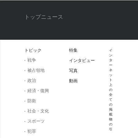
トップニュース
トピック
特集
イ
ン
戦争
インタビュー
タ
ー
被占領地
写真
ネ
ッ
政治
ト
動画
上
の
経済・復興
全
て
防衛
の
掲
社会・文化
載
物
スポーツ
の
引
犯罪