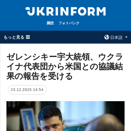
購読
フォトバンク
もっと見る ☰
日本語
×
ゼレンシキー宇大統領、ウクラ
イナ代表団から米国との協議結
全てのトピック
ウクルインフォ
ルム
果の報告を受ける
戦争
ウクルインフォル
被占領地
ムについて
23.12.2025 14:54
政治
コンタクト
経済・復興
防衛
社会・文化
スポーツ