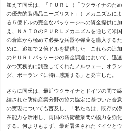
加えて同氏は、「ＰＵＲＬ（「ウクライナのため
の優先的装備品ニーズリスト」）メカニズムによ
る５億ドルの完全なパッケージへの資金提供に加
え、ＮＡＴＯのＰＵＲＬメカニズムを通じて米国
の倉庫から極めて必要な兵器や弾薬を購入するた
めに、追加で２億ドルを提供した。これらの追加
のＰＵＲＬパッケージの資金調達において、迅速
かつ実務的に調整してくれたノルウェー、オラン
ダ、ポーランドに特に感謝する」と発言した。
さらに同氏は、最近ウクライナとドイツの間で締
結された防衛産業分野の協力協定に基づいた合意
の実現についても言及し、「私たちは、既存の潜
在能力を活用し、両国の防衛産業間の協力を強化
する。何よりもまず、最近署名されたドイツとウ