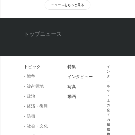
ニュースをもっと見る
トップニュース
トピック
特集
イ
ン
戦争
インタビュー
タ
ー
被占領地
写真
ネ
ッ
政治
ト
動画
上
の
経済・復興
全
て
防衛
の
掲
社会・文化
載
物