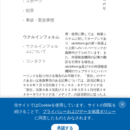
スポーツ
の
引
犯罪
事故・緊急事態
用・使用に際しては、検索シ
ウクルインフォルム
ステムに対してオープンであ
り、ukrinform.jpの第一段落よ
ウクルインフォル
り上部へのハイパーリンクが
ムについて
義務付けてられています。ま
た、外国報道機関の記事の翻
コンタクト
訳を引用する場合は、
ukrinform.jp及びその外国報道
機関のウェブサイトにハイパ
ーリンクを貼り付ける場合のみ可能です。「宣伝」のマー
クあるいは免責事項のある記事については、該当記事は１
９９６年７月３日付第２７０／９６－ＢＰウクライナ法
「宣伝」法第９条３項及び２０２３年３月３１日付第２８
４９ー９ウクライナ法「メディア」の該当部分に従った上
で、合意／会計を根拠に掲載されています。
×
当サイトではCookieを使用しています。サイトの閲覧を
オンラインメディア主体 メディア識別番号：R40-01421.
続けることで、
プライバシーおよびデータ保護ポリシー
に同意したものとみなされます。
© 2015-2026 Ukrinform. All rights reserved.
承認する