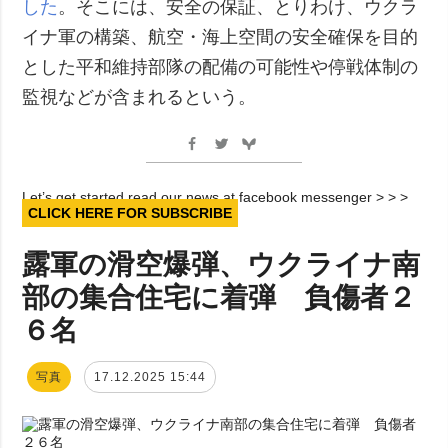
した
。そこには、安全の保証、とりわけ、ウクラ
イナ軍の構築、航空・海上空間の安全確保を目的
とした平和維持部隊の配備の可能性や停戦体制の
監視などが含まれるという。
Let’s get started read our news at facebook messenger > > >
CLICK HERE FOR SUBSCRIBE
露軍の滑空爆弾、ウクライナ南
部の集合住宅に着弾 負傷者２
６名
写真
17.12.2025 15:44