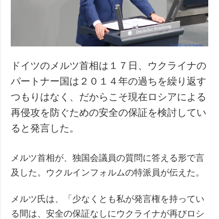
犯罪
事故・緊急事態
追加
サービス
特集
購読
ドイツのメルツ首相は１７日、ウクライナの
インタビュー
フォトバンク
パートナー国は２０１４年の過ちを繰り返す
写真
つもりはなく、だからこそ現在ロシアによる
動画
再侵攻を防ぐための安全の保証を検討してい
ると発言した。
メルツ首相が、独国会議員の質問に答える形で言
及した。ウクルインフォルムの特派員が伝えた。
メルツ氏は、「少なくとも私が発言権を持ってい
る間は、安全の保証なしにウクライナが再びロシ