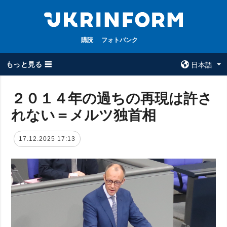
購読
フォトバンク
もっと見る ☰
日本語
×
２０１４年の過ちの再現は許さ
れない＝メルツ独首相
全てのトピック
ウクルインフォ
ルム
戦争
17.12.2025 17:13
ウクルインフォル
被占領地
ムについて
政治
コンタクト
経済・復興
防衛
社会・文化
スポーツ