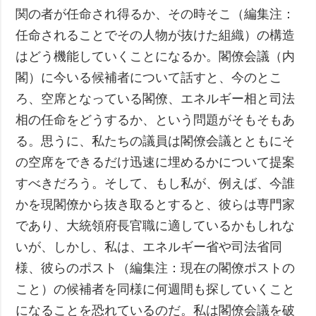
関の者が任命され得るか、その時そこ（編集注：
任命されることでその人物が抜けた組織）の構造
はどう機能していくことになるか。閣僚会議（内
閣）に今いる候補者について話すと、今のとこ
ろ、空席となっている閣僚、エネルギー相と司法
相の任命をどうするか、という問題がそもそもあ
る。思うに、私たちの議員は閣僚会議とともにそ
の空席をできるだけ迅速に埋めるかについて提案
すべきだろう。そして、もし私が、例えば、今誰
かを現閣僚から抜き取るとすると、彼らは専門家
であり、大統領府長官職に適しているかもしれな
いが、しかし、私は、エネルギー省や司法省同
様、彼らのポスト（編集注：現在の閣僚ポストの
こと）の候補者を同様に何週間も探していくこと
になることを恐れているのだ。私は閣僚会議を破