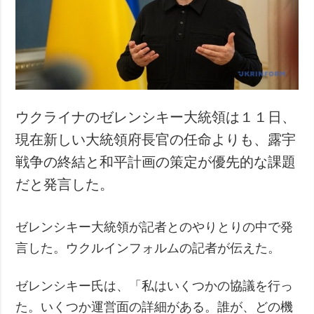
犯罪
事故・緊急事態
追加
サービス
特集
購読
インタビュー
フォトバンク
ウクライナのゼレンシキー大統領は１１日、
写真
現在新しい大統領府長官の任命よりも、露宇
動画
戦争の終結と和平計画の策定が優先的な課題
だと発言した。
ゼレンシキー大統領が記者とのやりとりの中で発
言した。ウクルインフォルムの記者が伝えた。
ゼレンシキー氏は、「私はいくつかの協議を行っ
た。いくつか運営面の詳細がある。誰が、どの機