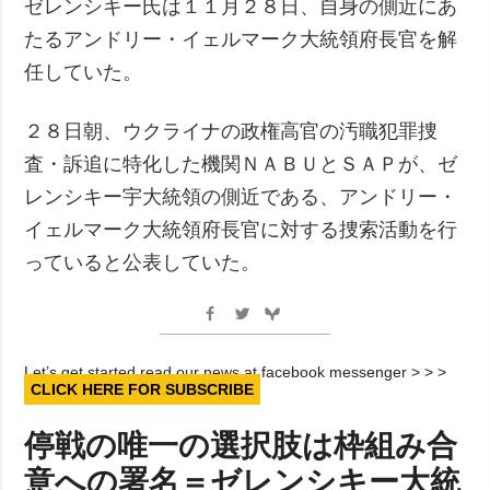
ゼレンシキー氏は１１月２８日、自身の側近にあ
たるアンドリー・イェルマーク大統領府長官を解
任していた。
２８日朝、ウクライナの政権高官の汚職犯罪捜
査・訴追に特化した機関ＮＡＢＵとＳＡＰが、ゼ
レンシキー宇大統領の側近である、アンドリー・
イェルマーク大統領府長官に対する捜索活動を行
っていると公表していた。
Let’s get started read our news at facebook messenger > > >
CLICK HERE FOR SUBSCRIBE
停戦の唯一の選択肢は枠組み合
意への署名＝ゼレンシキー大統