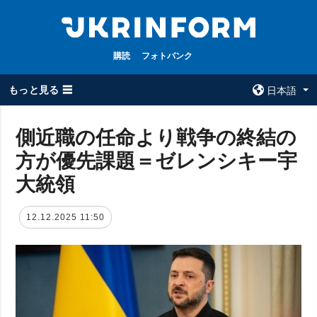
購読
フォトバンク
もっと見る ☰
日本語
×
側近職の任命より戦争の終結の
方が優先課題＝ゼレンシキー宇
全てのトピック
ウクルインフォ
ルム
大統領
戦争
ウクルインフォル
被占領地
ムについて
12.12.2025 11:50
政治
コンタクト
経済・復興
防衛
社会・文化
スポーツ