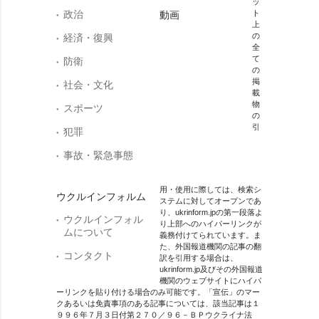
ッ
政治
ト
動画
上
の
経済・復興
全
て
防衛
の
掲
社会・文化
載
物
スポーツ
の
引
犯罪
事故・緊急事態
用・使用に際しては、検索シ
ウクルインフォルム
ステムに対してオープンであ
り、ukrinform.jpの第一段落よ
ウクルインフォル
り上部へのハイパーリンクが
ムについて
義務付けてられています。ま
た、外国報道機関の記事の翻
コンタクト
訳を引用する場合は、
ukrinform.jp及びその外国報道
機関のウェブサイトにハイパ
ーリンクを貼り付ける場合のみ可能です。「宣伝」のマー
クあるいは免責事項のある記事については、該当記事は１
９９６年７月３日付第２７０／９６－ＢＰウクライナ法