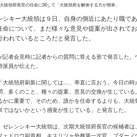
ンシキー大統領は９日、自身の側近にあたり職で
任命について、まだ様々な意見や提案が出されて
行われているところだと発言した。
が記者会見時に記者からの質問に答える形で発言した。
特派員が伝えた。
「大統領府刷新に関しては…、率直に言おう。今日の時
問、多くのこと、種々の提案、意見の交換が生じている
るかに重要で、そのため、誰かを任命するよりも、大統
単ではないかという感覚が生じている」と発言した。
、ゼレンシキー大統領は、次期大統領府長官の候補者は
フェドロウ副首相、キスリツャ外務第一次官、ブダーノ