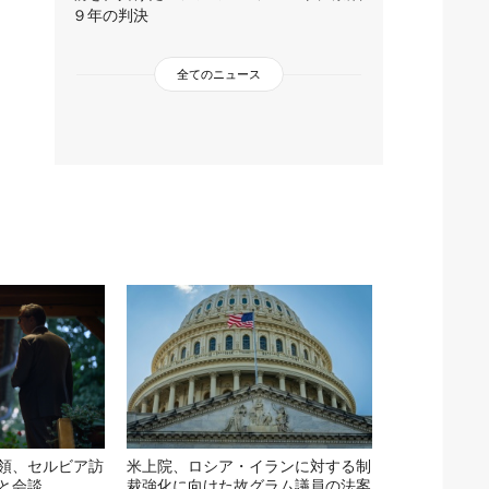
９年の判決
全てのニュース
領、セルビア訪
米上院、ロシア・イランに対する制
と会談
裁強化に向けた故グラム議員の法案