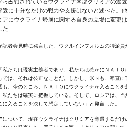
から占領されているウクライナ南部クリミアの返
奪還に十分なだけの戦力や支援はないと述べた。
ミアにウクライナ帰属に関する自身の立場に変更
した。
が記者会見時に発言した。ウクルインフォルムの特派員
「私たちは現実主義者であり、私たちは確かにＮＡＴＯ
方では、それは公正なことだ。しかし、米国も、率直に
国も、今のところ、ＮＡＴＯにウクライナが入ることを
、私たちは確実に把握している。そして、ロシアは、当
こに入ることを決して想定していない」と発言した。
アについて、現在ウクライナはクリミアを奪還するだけ