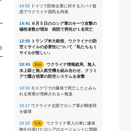
14:55
ドイツで防衛企業に対するスパイ疑
惑でウクライナ国民を拘束
ー
14:41
８月５日のロシア軍のキーウ攻撃の
犠牲者数が増加 病院で男性が１名死亡
12:55
トランプ米大統領、ウクライナの防
空ミサイルの必要性について「私たちもミ
Ｂ
サイルが欲しい」
ー
10:43
ウクライナ情報総局、無人
動画
水上邸と無人航空機を組み合わせ、クリミ
アで露占領軍の防空システムを攻撃
10:33
モスクワでの爆発で死亡したとみら
れる将軍が埋葬される＝報道
10:17
ウクライナ北部でロシア軍が郵便局
を破壊
10:10
ウクライナ軍人の車に爆発
写真
物を仕掛けたロシアのエージェントに禁錮