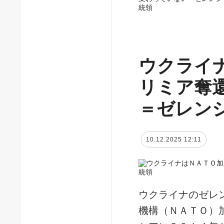
統領
ウクライ
リミア奪
＝ゼレン
10.12.2025 12:11
ウクライナのゼレ
機構（ＮＡＴＯ）