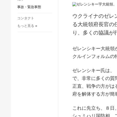
社会・文化
事故・緊急事態
スポーツ
ウクライナのゼレ
犯罪
コンタクト
る大統領府長官の
もっと見る
»
事故・緊急事態
り、多くの協議が
ゼレンシキー大統領
クルインフォルムの
ゼレンシキー氏は、
で、非常に多くの質
正直、戦争の方がは
府を解体する方が簡
これに先立ち、８日
シュミハリ国防相、