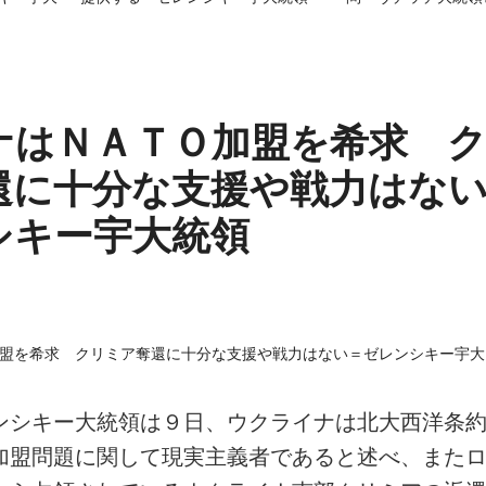
ナはＮＡＴＯ加盟を希求 
還に十分な支援や戦力はな
シキー宇大統領
ンシキー大統領は９日、ウクライナは北大西洋条
加盟問題に関して現実主義者であると述べ、また