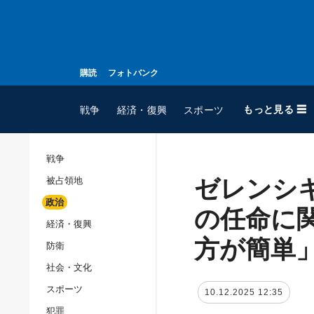
購読
フォトバンク
もっと見る ☰
戦争
経済・復興
スポーツ
戦争
ゼレンシ
被占領地
全てのトピック
政治
戦争
の任命に
経済・復興
被占領地
方が簡単
防衛
政治
社会・文化
経済・復興
スポーツ
10.12.2025 12:35
防衛
犯罪