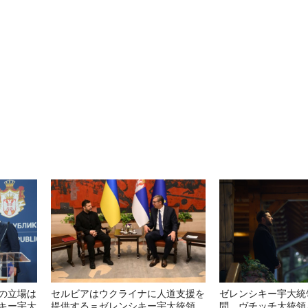
の立場は
セルビアはウクライナに人道支援を
ゼレンシキー宇大統
キー宇大
提供する＝ゼレンシキー宇大統領
問 ヴチッチ大統領