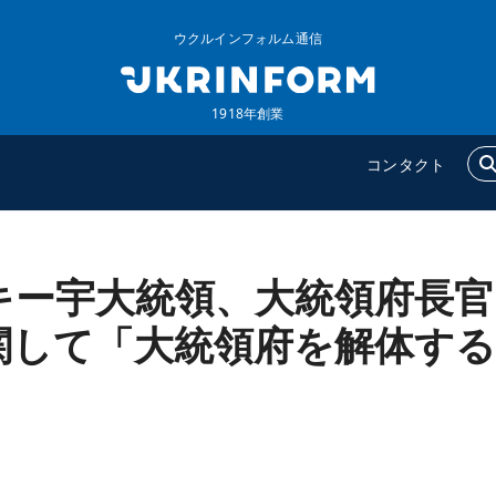
ウクルインフォルム通信
1918年創業
コンタクト
キー宇大統領、大統領府長官
ウクルインフォルム
追加
ウクルインフォルムについ
特集
関して「大統領府を解体する
て
インタビュー
」
コンタクト
写真
動画