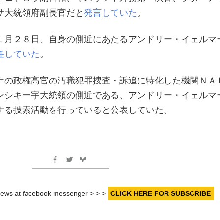
サ大統領府副長官だと
発言していた
。
１月２８日、自身の側近にあたるアンドリー・イェルマ
任していた
。
ナの政権高官の汚職犯罪捜査・訴追に特化した機関ＮＡ
ンシキー宇大統領の側近である、アンドリー・イェルマ
する捜索活動を行っていると公表していた。
r news at facebook messenger > > >
CLICK HERE FOR SUBSCRIBE