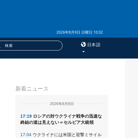
2026年8月9日 日曜日 10:32
日本語
×
サービス
新着ニュース
購読
フォトバンク
2026年8月8日
17:19
ロシアの対ウクライナ戦争の迅速な
終結の道は見えない＝セルビア大統領
17:04
ウクライナには米国と迎撃ミサイル