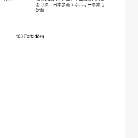
を可決 日本参画エネルギー事業も
対象
ク
い
約
ロ