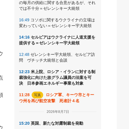
の毎月の供給に関する合意があるが、それ
では不十分＝ゼレンシキー大統領
あ
16:49
コソボに関するウクライナの立場は
変わっていない＝ゼレンシキー宇大統領
お
14:16
セルビアはウクライナに人道支援を
提供する＝ゼレンシキー宇大統領
ウ
12:48
ゼレンシキー宇大統領、セルビア訪
問 ヴチッチ大統領と会談
12:23
米上院、ロシア・イランに対する制
点
裁強化に向けた故グラム議員の法案を可
決 日本参画エネルギー事業も対象
。
領
11:28
ロシア軍、キーウ市とキー
写真
ウ州を再び航空攻撃 死者計４名
2026年8月7日
、
15:20
英国、新たな対露制裁を発動
ウ