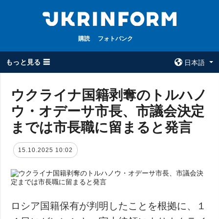
購読
フォトバンク
もっと見る ☰
日本語
×
ウクライナ国籍剥奪のトルハノ
ウ・オデーサ市長、市議会決定
全てのトピック
ウクルインフォ
ルム
までは市長職に留まると発言
戦争
ウクルインフォル
被占領地
ムについて
15.10.2025 10:02
政治
コンタクト
経済・復興
防衛
社会・文化
ロシア国籍保有が判明したことを根拠に、１
スポーツ