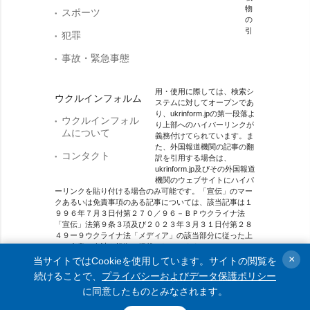
物
スポーツ
の
引
犯罪
事故・緊急事態
用・使用に際しては、検索シ
ウクルインフォルム
ステムに対してオープンであ
り、ukrinform.jpの第一段落よ
ウクルインフォル
り上部へのハイパーリンクが
ムについて
義務付けてられています。ま
た、外国報道機関の記事の翻
コンタクト
訳を引用する場合は、
ukrinform.jp及びその外国報道
機関のウェブサイトにハイパ
ーリンクを貼り付ける場合のみ可能です。「宣伝」のマー
クあるいは免責事項のある記事については、該当記事は１
９９６年７月３日付第２７０／９６－ＢＰウクライナ法
「宣伝」法第９条３項及び２０２３年３月３１日付第２８
４９ー９ウクライナ法「メディア」の該当部分に従った上
で、合意／会計を根拠に掲載されています。
×
当サイトではCookieを使用しています。サイトの閲覧を
オンラインメディア主体 メディア識別番号：R40-01421.
続けることで、
プライバシーおよびデータ保護ポリシー
に同意したものとみなされます。
© 2015-2026 Ukrinform. All rights reserved.