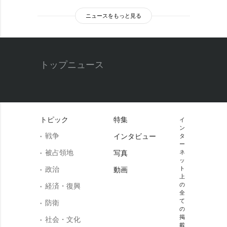
ニュースをもっと見る
トップニュース
トピック
特集
イ
ン
戦争
インタビュー
タ
ー
被占領地
写真
ネ
ッ
政治
ト
動画
上
の
経済・復興
全
て
防衛
の
掲
社会・文化
載