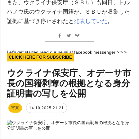
また、ウクライナ保安庁（ＳＢＵ）も同日、トル
ハノウ氏のウクライナ国籍が、ＳＢＵが収集した
証拠に基づき停止されたと
発表していた
。
Let’s get started read our news at facebook messenger > > >
CLICK HERE FOR SUBSCRIBE
ウクライナ保安庁、オデーサ市
長の国籍剥奪の根拠となる身分
証明書の写しを公開
写真
14.10.2025 21:21