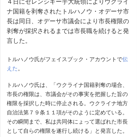
４日にゼレンシキー宇大統領によりウクライ
犯罪
ナ国籍を剥奪されたトルハノウ・オデーサ市
事故・緊急事態
長は同日、オデーサ市議会により市長権限の
剥奪が採択されるまでは市長職を続けると発
追加
サービス
言した。
特集
購読
インタビュー
フォトバンク
トルハノウ氏がフェイスブック・アカウントで
伝
写真
えた
。
動画
トルハノウ氏は、「ウクライナ国籍剥奪の場合、
市長の権限は、市議会がその事実を把握した旨の
権限を採択した時に停止される。ウクライナ地方
自治法第７９条１１項がそのように定めている。
その瞬間まで、私は共同体にょって選ばれた市長
として自らの権限を遂行し続ける」と発言した。