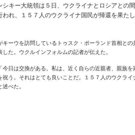
ンシキー大統領は５日、ウクライナとロシアとの
行われ、１５７人のウクライナ国民が帰還を果た
がキーウを訪問しているトゥスク・ポーランド首相との
表した。ウクルインフォルムの記者が伝えた。
「今日は交換がある。私は、近く自らの近親者、親族を
を祝う。それはとても良いことだ。１５７人のウクライ
と述べた。