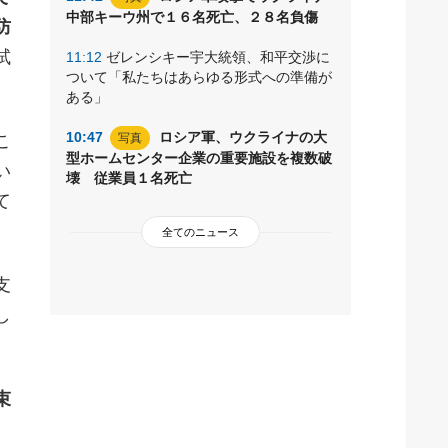
中部キーウ州で１６名死亡、２８名負傷
防
試
11:12
ゼレンシキー宇大統領、和平交渉に
ついて「私たちはあらゆる形式への準備が
ある」
10:47
ロシア軍、ウクライナの大
こ
写真
型ホームセンター企業の重要施設を複数破
い
壊 従業員１名死亡
て
全てのニュース
支
し
束
、