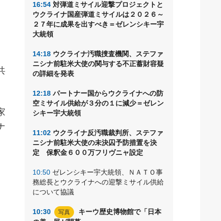
16:54
対弾道ミサイル迎撃プロジェクトと
間
ウクライナ国産弾道ミサイルは２０２６～
し
２７年に成果を出すべき＝ゼレンシキー宇
大統領
14:18
ウクライナ汚職捜査機関、ステファ
ニシナ前駐米大使の関与する不正蓄財容疑
共
の詳細を発表
12:18
パートナー国からウクライナへの防
空ミサイル供給が３分の１に減少＝ゼレン
家
シキー宇大統領
ナ
11:02
ウクライナ反汚職裁判所、ステファ
ニシナ前駐米大使の未決囚予防措置を決
定 保釈金６００万フリヴニャ設定
10:50
ゼレンシキー宇大統領、ＮＡＴＯ事
務総長とウクライナへの迎撃ミサイル供給
について協議
10:30
キーウ歴史博物館で「日本
写真