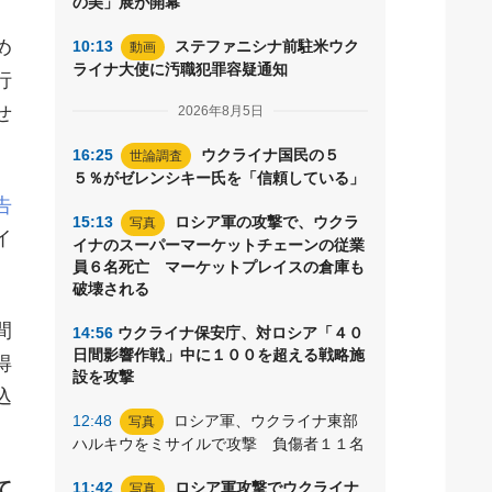
の美」展が開幕
め
10:13
ステファニシナ前駐米ウク
動画
ライナ大使に汚職犯罪容疑通知
行
せ
2026年8月5日
16:25
ウクライナ国民の５
世論調査
５％がゼレンシキー氏を「信頼している」
告
15:13
ロシア軍の攻撃で、ウクラ
写真
イ
イナのスーパーマーケットチェーンの従業
員６名死亡 マーケットプレイスの倉庫も
破壊される
間
14:56
ウクライナ保安庁、対ロシア「４０
日間影響作戦」中に１００を超える戦略施
得
設を攻撃
込
12:48
ロシア軍、ウクライナ東部
写真
ハルキウをミサイルで攻撃 負傷者１１名
て
11:42
ロシア軍攻撃でウクライナ
写真