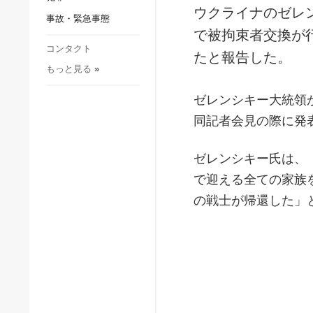
社会・文化
ウクライナのゼレ
事故・緊急事態
スポーツ
で被拘束者交換が
犯罪
コンタクト
たと報告した。
もっと見る
»
事故・緊急事態
ゼレンシキー大統領
同記者会見の際に発
ゼレンシキー氏は、
で迎える全ての家族
の戦士が帰還した」