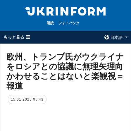
購読
フォトバンク
もっと見る ☰
日本語
×
欧州、トランプ氏がウクライナ
をロシアとの協議に無理矢理向
全てのトピック
ウクルインフォ
ルム
かわせることはないと楽観視＝
戦争
ウクルインフォル
報道
被占領地
ムについて
政治
コンタクト
15.01.2025 05:43
経済・復興
防衛
社会・文化
スポーツ