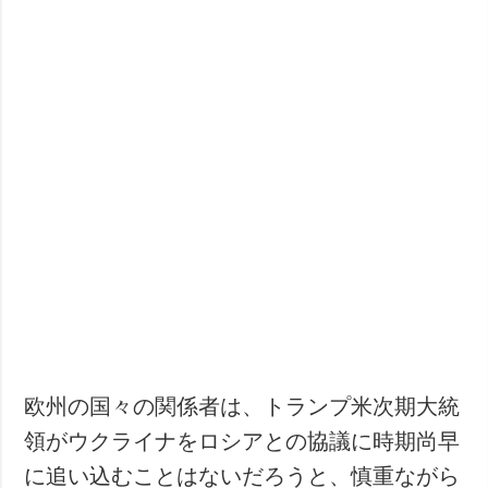
犯罪
事故・緊急事態
追加
サービス
特集
購読
インタビュー
フォトバンク
写真
動画
欧州の国々の関係者は、トランプ米次期大統
領がウクライナをロシアとの協議に時期尚早
に追い込むことはないだろうと、慎重ながら