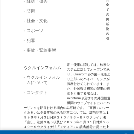
経済・復興
全
て
防衛
の
掲
社会・文化
載
物
スポーツ
の
引
犯罪
事故・緊急事態
用・使用に際しては、検索シ
ウクルインフォルム
ステムに対してオープンであ
り、ukrinform.jpの第一段落よ
ウクルインフォル
り上部へのハイパーリンクが
ムについて
義務付けてられています。ま
た、外国報道機関の記事の翻
コンタクト
訳を引用する場合は、
ukrinform.jp及びその外国報道
機関のウェブサイトにハイパ
ーリンクを貼り付ける場合のみ可能です。「宣伝」のマー
クあるいは免責事項のある記事については、該当記事は１
９９６年７月３日付第２７０／９６－ＢＰウクライナ法
「宣伝」法第９条３項及び２０２３年３月３１日付第２８
４９ー９ウクライナ法「メディア」の該当部分に従った上
で、合意／会計を根拠に掲載されています。